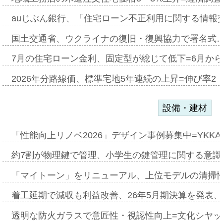
auじぶん銀行、「住宅ローン不正利用に関する情報
国土交通省、ウクライナの復旧・復興協力で署名式
7月の住宅ローン金利、固定型が総じて低下=6月か
2026年分路線価、標準宅地5年連続の上昇=伸び率2・
設備・建材
「性能向上リノベ2026」デザイン事例募集中=YKKA
約7割が物理鍵で管理、小学生の鍵管理に関する意識調査
「マイトーン」をリニューアル、上位モデルの清掃
着工延期で減収も利益改善、26年5月期決算を発表
透明な防火ガラスで意匠性・視認性向上=文化シヤ