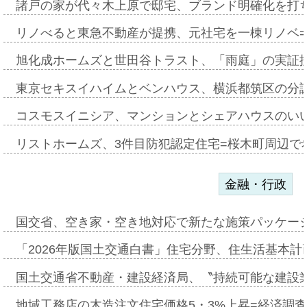
諸戸の家が代々木上原で邸宅、ブランド明確化を打
リノべると東急不動産が提携、元社宅を一棟リノベ
旭化成ホームズと世田谷トラスト、「雨庭」の実証
東京セキスイハイムとベンハウス、横浜都筑区の分
コスモスイニシア、マンションとシェアハウスのい
リストホームズ、3件目防犯認定住宅=桜木町周辺で
金融・行政
国交省、空き家・空き地対応で新たな施策パッケー
「2026年版国土交通白書」住宅分野、住生活基本計
国土交通省不動産・建設経済局、〝持続可能な建設
地域工務店の木造注文住宅価格5・3%上昇=経済調