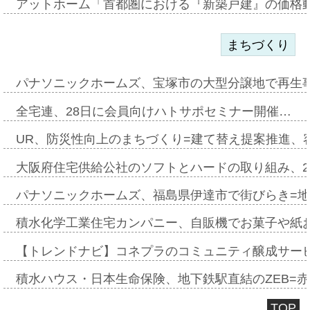
アットホーム「首都圏における『新築戸建』の価格
まちづくり
パナソニックホームズ、宝塚市の大型分譲地で再生
全宅連、28日に会員向けハトサポセミナー開催…
UR、防災性向上のまちづくり=建て替え提案推進、
大阪府住宅供給公社のソフトとハードの取り組み、2
パナソニックホームズ、福島県伊達市で街びらき=
積水化学工業住宅カンパニー、自販機でお菓子や紙
【トレンドナビ】コネプラのコミュニティ醸成サー
積水ハウス・日本生命保険、地下鉄駅直結のZEB=赤坂
TOP