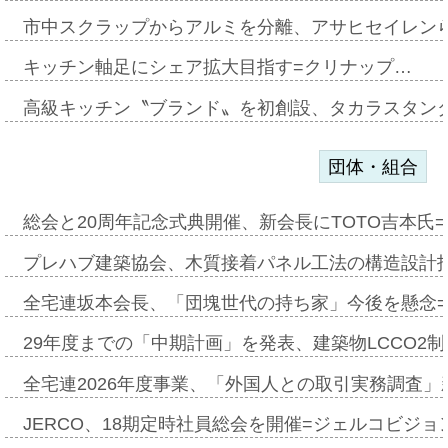
市中スクラップからアルミを分離、アサヒセイレン
キッチン軸足にシェア拡大目指す=クリナップ…
高級キッチン〝ブランド〟を初創設、タカラスタン
団体・組合
総会と20周年記念式典開催、新会長にTOTO吉本氏
プレハブ建築協会、木質接着パネル工法の構造設計
全宅連坂本会長、「団塊世代の持ち家」今後を懸念
29年度までの「中期計画」を発表、建築物LCCO2
全宅連2026年度事業、「外国人との取引実務調査」新
JERCO、18期定時社員総会を開催=ジェルコビジョン