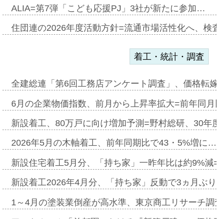
ALIA=第7弾「こども応援PJ」3社が新たに参加…
住団連の2026年度活動方針=流通市場活性化へ、検
着工・統計・調査
全建総連「第6回工務店アンケート調査」、価格転嫁
6月の企業物価指数、前月から上昇率拡大=前年同月比
新設着工、80万戸に向け増加予測=野村総研、30年
2026年5月の木軸着工、前年同期比で43・5%増に…
新設住宅着工5月分、「持ち家」一昨年比は約9%減=
新設着工2026年4月分、「持ち家」反動で3ヵ月ぶ
1～4月の塗装業倒産が高水準、東京商工リサーチ調