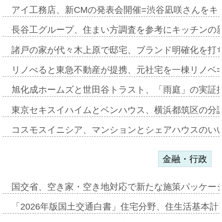
アイ工務店、新CMの発表会開催=渋谷凪咲さんをキ
長谷工グループ、住まい方調査を参考にキッチンの
諸戸の家が代々木上原で邸宅、ブランド明確化を打
リノべると東急不動産が提携、元社宅を一棟リノベ
旭化成ホームズと世田谷トラスト、「雨庭」の実証
東京セキスイハイムとベンハウス、横浜都筑区の分
コスモスイニシア、マンションとシェアハウスのい
金融・行政
国交省、空き家・空き地対応で新たな施策パッケー
「2026年版国土交通白書」住宅分野、住生活基本計