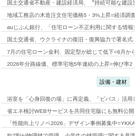
国土交通省不動産・建設経済局、〝持続可能な建設
地域工務店の木造注文住宅価格5・3%上昇=経済調
auじぶん銀行、「住宅ローン不正利用に関する情報
国土交通省、ウクライナの復旧・復興協力で署名式
7月の住宅ローン金利、固定型が総じて低下=6月か
2026年分路線価、標準宅地5年連続の上昇=伸び率2・
設備・建材
浴室を「心身回復の場」に再定義、「ビバス」活用し
省エネ検討WEBサービスを共同住宅版にも無料公開、
「性能向上リノベ2026」デザイン事例募集中=YKKA
約7割が物理鍵で管理、小学生の鍵管理に関する意識調査