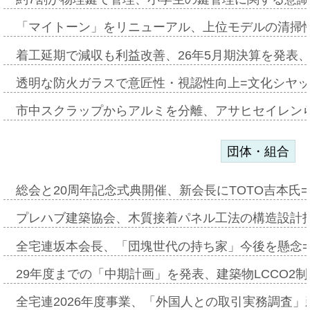
「マイトーン」をリニューアル、上位モデルの清掃
着工延期で減収も利益改善、26年5月期決算を発表
透明な防火ガラスで意匠性・視認性向上=文化シヤ
市中スクラップからアルミを分離、アサヒセイレン
団体・組合
総会と20周年記念式典開催、新会長にTOTO吉本氏
プレハブ建築協会、木質接着パネル工法の構造設計
全宅連坂本会長、「団塊世代の持ち家」今後を懸念
29年度までの「中期計画」を発表、建築物LCCO2
全宅連2026年度事業、「外国人との取引実務調査」新