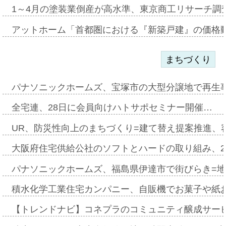
1～4月の塗装業倒産が高水準、東京商工リサーチ調
アットホーム「首都圏における『新築戸建』の価格
まちづくり
パナソニックホームズ、宝塚市の大型分譲地で再生
全宅連、28日に会員向けハトサポセミナー開催…
UR、防災性向上のまちづくり=建て替え提案推進、
大阪府住宅供給公社のソフトとハードの取り組み、2
パナソニックホームズ、福島県伊達市で街びらき=
積水化学工業住宅カンパニー、自販機でお菓子や紙
【トレンドナビ】コネプラのコミュニティ醸成サー