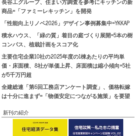
長谷工グループ、住まい方調査を参考にキッチンの新
商品=「ファミーレキッチン」を開発
「性能向上リノベ2026」デザイン事例募集中=YKKAP
積水ハウス、「緑の質」着目の庭づくり展開=5本の樹
コンパス、植栽計画をスコア化
主要住宅企業10社の2025年度の1棟あたりの平均単
価・床面積、8社が単価上昇、床面積は縮小傾向=5社
が5千万円超
全建総連「第6回工務店アンケート調査」、価格転嫁
は十分に進まず=「物価安定につながる施策」を要望
新刊の紹介