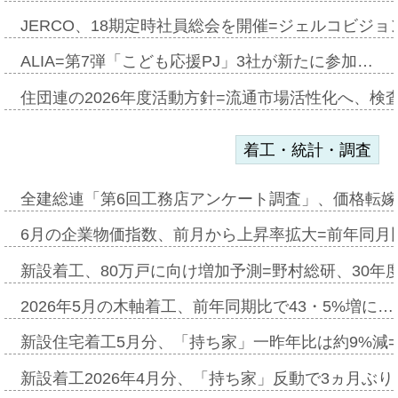
JERCO、18期定時社員総会を開催=ジェルコビジョン
ALIA=第7弾「こども応援PJ」3社が新たに参加…
住団連の2026年度活動方針=流通市場活性化へ、検
着工・統計・調査
全建総連「第6回工務店アンケート調査」、価格転嫁
6月の企業物価指数、前月から上昇率拡大=前年同月比
新設着工、80万戸に向け増加予測=野村総研、30年
2026年5月の木軸着工、前年同期比で43・5%増に…
新設住宅着工5月分、「持ち家」一昨年比は約9%減=
新設着工2026年4月分、「持ち家」反動で3ヵ月ぶ