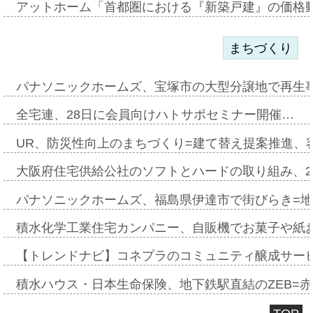
アットホーム「首都圏における『新築戸建』の価格
まちづくり
パナソニックホームズ、宝塚市の大型分譲地で再生
全宅連、28日に会員向けハトサポセミナー開催…
UR、防災性向上のまちづくり=建て替え提案推進、
大阪府住宅供給公社のソフトとハードの取り組み、2
パナソニックホームズ、福島県伊達市で街びらき=
積水化学工業住宅カンパニー、自販機でお菓子や紙
【トレンドナビ】コネプラのコミュニティ醸成サー
積水ハウス・日本生命保険、地下鉄駅直結のZEB=赤坂