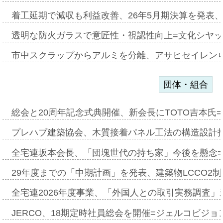
着工延期で減収も利益改善、26年5月期決算を発表
透明な防火ガラスで意匠性・視認性向上=文化シヤ
市中スクラップからアルミを分離、アサヒセイレン
団体・組合
総会と20周年記念式典開催、新会長にTOTO吉本氏
プレハブ建築協会、木質接着パネル工法の構造設計
全宅連坂本会長、「団塊世代の持ち家」今後を懸念
29年度までの「中期計画」を発表、建築物LCCO2
全宅連2026年度事業、「外国人との取引実務調査」新
JERCO、18期定時社員総会を開催=ジェルコビジョン