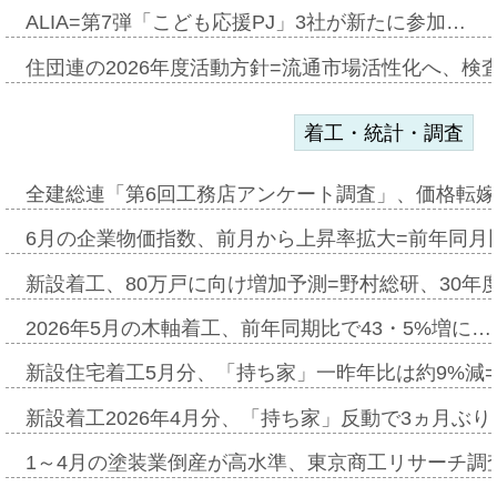
ALIA=第7弾「こども応援PJ」3社が新たに参加…
住団連の2026年度活動方針=流通市場活性化へ、検
着工・統計・調査
全建総連「第6回工務店アンケート調査」、価格転嫁
6月の企業物価指数、前月から上昇率拡大=前年同月比
新設着工、80万戸に向け増加予測=野村総研、30年
2026年5月の木軸着工、前年同期比で43・5%増に…
新設住宅着工5月分、「持ち家」一昨年比は約9%減=
新設着工2026年4月分、「持ち家」反動で3ヵ月ぶ
1～4月の塗装業倒産が高水準、東京商工リサーチ調