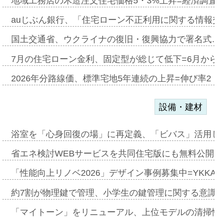
地域工務店の木造注文住宅価格5・3%上昇=経済調
auじぶん銀行、「住宅ローン不正利用に関する情報
国土交通省、ウクライナの復旧・復興協力で署名式
7月の住宅ローン金利、固定型が総じて低下=6月か
2026年分路線価、標準宅地5年連続の上昇=伸び率2・
設備・建材
浴室を「心身回復の場」に再定義、「ビバス」活用し
省エネ検討WEBサービスを共同住宅版にも無料公開、
「性能向上リノベ2026」デザイン事例募集中=YKKA
約7割が物理鍵で管理、小学生の鍵管理に関する意識調査
「マイトーン」をリニューアル、上位モデルの清掃