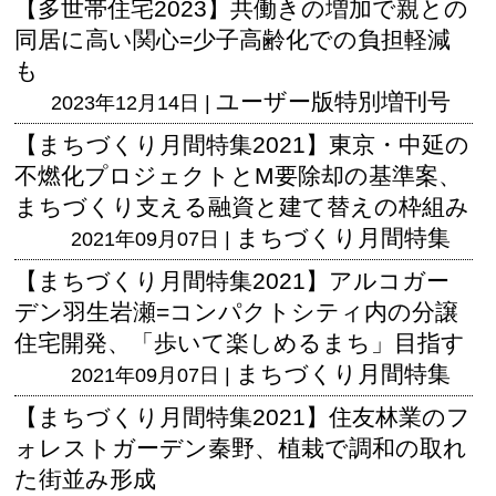
【多世帯住宅2023】共働きの増加で親との
同居に高い関心=少子高齢化での負担軽減
も
ユーザー版
特別増刊号
2023年12月14日 |
【まちづくり月間特集2021】東京・中延の
不燃化プロジェクトとM要除却の基準案、
まちづくり支える融資と建て替えの枠組み
まちづくり月間特集
2021年09月07日 |
【まちづくり月間特集2021】アルコガー
デン羽生岩瀬=コンパクトシティ内の分譲
住宅開発、「歩いて楽しめるまち」目指す
まちづくり月間特集
2021年09月07日 |
【まちづくり月間特集2021】住友林業のフ
ォレストガーデン秦野、植栽で調和の取れ
た街並み形成