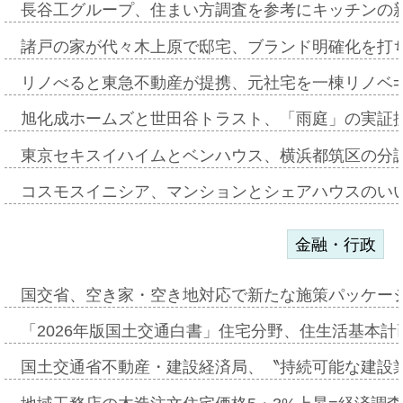
長谷工グループ、住まい方調査を参考にキッチンの
諸戸の家が代々木上原で邸宅、ブランド明確化を打
リノべると東急不動産が提携、元社宅を一棟リノベ
旭化成ホームズと世田谷トラスト、「雨庭」の実証
東京セキスイハイムとベンハウス、横浜都筑区の分
コスモスイニシア、マンションとシェアハウスのい
金融・行政
国交省、空き家・空き地対応で新たな施策パッケー
「2026年版国土交通白書」住宅分野、住生活基本計
国土交通省不動産・建設経済局、〝持続可能な建設