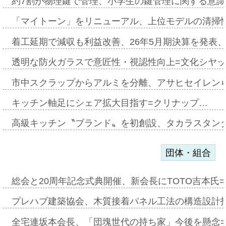
約7割が物理鍵で管理、小学生の鍵管理に関する意識調査
「マイトーン」をリニューアル、上位モデルの清掃
着工延期で減収も利益改善、26年5月期決算を発表
透明な防火ガラスで意匠性・視認性向上=文化シヤ
市中スクラップからアルミを分離、アサヒセイレン
キッチン軸足にシェア拡大目指す=クリナップ…
高級キッチン〝ブランド〟を初創設、タカラスタン
団体・組合
総会と20周年記念式典開催、新会長にTOTO吉本氏
プレハブ建築協会、木質接着パネル工法の構造設計
全宅連坂本会長、「団塊世代の持ち家」今後を懸念