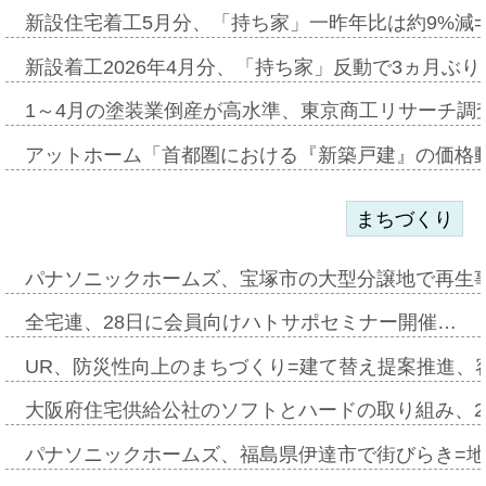
新設住宅着工5月分、「持ち家」一昨年比は約9%減=
新設着工2026年4月分、「持ち家」反動で3ヵ月ぶ
1～4月の塗装業倒産が高水準、東京商工リサーチ調
アットホーム「首都圏における『新築戸建』の価格
まちづくり
パナソニックホームズ、宝塚市の大型分譲地で再生
全宅連、28日に会員向けハトサポセミナー開催…
UR、防災性向上のまちづくり=建て替え提案推進、
大阪府住宅供給公社のソフトとハードの取り組み、2
パナソニックホームズ、福島県伊達市で街びらき=