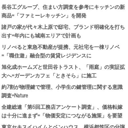
長谷工グループ、住まい方調査を参考にキッチンの新
商品=「ファミーレキッチン」を開発
諸戸の家が代々木上原で邸宅、ブランド明確化を打ち
出す=年内にも城南エリアで計画も
リノべると東急不動産が提携、元社宅を一棟リノベ
=「職住遊」融合型の賃貸レジデンスに
旭化成ホームズと世田谷トラスト、「雨庭」の実証拡
大へ=ガーデンカフェ「ときそら」に施工
約7割が物理鍵で管理、小学生の鍵管理に関する意識
調査=Nature
全建総連「第6回工務店アンケート調査」、価格転嫁
は十分に進まず=「物価安定につながる施策」を要望
東京セキスイハイムとベンハウス、横浜都筑区の分譲