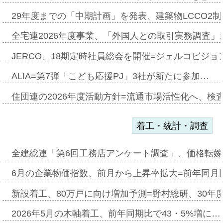
29年度までの「中期計画」を発表、建築物LCCO2
全宅連2026年度事業、「外国人との取引実務調査」新
JERCO、18期定時社員総会を開催=ジェルコビジョン
ALIA=第7弾「こども応援PJ」3社が新たに参加…
住団連の2026年度活動方針=流通市場活性化へ、検
着工・統計・調査
全建総連「第6回工務店アンケート調査」、価格転嫁
6月の企業物価指数、前月から上昇率拡大=前年同月比
新設着工、80万戸に向け増加予測=野村総研、30年
2026年5月の木軸着工、前年同期比で43・5%増に…