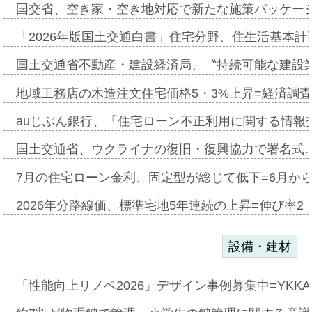
国交省、空き家・空き地対応で新たな施策パッケー
「2026年版国土交通白書」住宅分野、住生活基本計
国土交通省不動産・建設経済局、〝持続可能な建設
地域工務店の木造注文住宅価格5・3%上昇=経済調
auじぶん銀行、「住宅ローン不正利用に関する情報
国土交通省、ウクライナの復旧・復興協力で署名式
7月の住宅ローン金利、固定型が総じて低下=6月か
2026年分路線価、標準宅地5年連続の上昇=伸び率2・
設備・建材
「性能向上リノベ2026」デザイン事例募集中=YKKA