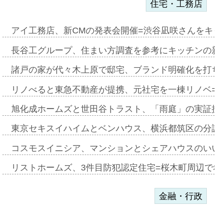
住宅・工務店
アイ工務店、新CMの発表会開催=渋谷凪咲さんをキ
長谷工グループ、住まい方調査を参考にキッチンの
諸戸の家が代々木上原で邸宅、ブランド明確化を打
リノべると東急不動産が提携、元社宅を一棟リノベ
旭化成ホームズと世田谷トラスト、「雨庭」の実証
東京セキスイハイムとベンハウス、横浜都筑区の分
コスモスイニシア、マンションとシェアハウスのい
リストホームズ、3件目防犯認定住宅=桜木町周辺で
金融・行政