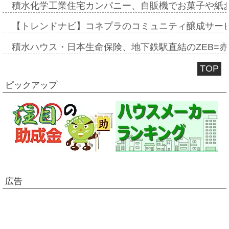
積水化学工業住宅カンパニー、自販機でお菓子や紙
【トレンドナビ】コネプラのコミュニティ醸成サー
積水ハウス・日本生命保険、地下鉄駅直結のZEB=赤坂
TOP
ピックアップ
広告