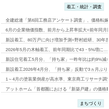
着工・統計・調査
全建総連「第6回工務店アンケート調査」、価格転嫁
6月の企業物価指数、前月から上昇率拡大=前年同月比
新設着工、80万戸に向け増加予測=野村総研、30年
2026年5月の木軸着工、前年同期比で43・5%増に…
新設住宅着工5月分、「持ち家」一昨年比は約9%減=
新設着工2026年4月分、「持ち家」反動で3ヵ月ぶ
1～4月の塗装業倒産が高水準、東京商工リサーチ調
アットホーム「首都圏における『新築戸建』の価格
まちづくり