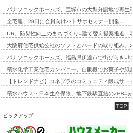
パナソニックホームズ、宝塚市の大型分譲地で再生
全宅連、28日に会員向けハトサポセミナー開催…
UR、防災性向上のまちづくり=建て替え提案推進、
大阪府住宅供給公社のソフトとハードの取り組み、2
パナソニックホームズ、福島県伊達市で街びらき=
積水化学工業住宅カンパニー、自販機でお菓子や紙
【トレンドナビ】コネプラのコミュニティ醸成サー
積水ハウス・日本生命保険、地下鉄駅直結のZEB=赤坂
TOP
ピックアップ