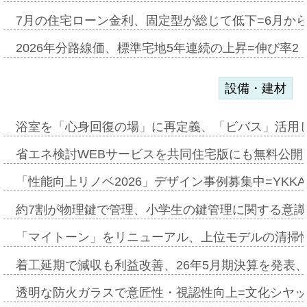
7月の住宅ローン金利、固定型が総じて低下=6月か
2026年分路線価、標準宅地5年連続の上昇=伸び率2・
設備・建材
浴室を「心身回復の場」に再定義、「ビバス」活用し
省エネ検討WEBサービスを共同住宅版にも無料公開、
「性能向上リノベ2026」デザイン事例募集中=YKKA
約7割が物理鍵で管理、小学生の鍵管理に関する意識調査
「マイトーン」をリニューアル、上位モデルの清掃
着工延期で減収も利益改善、26年5月期決算を発表
透明な防火ガラスで意匠性・視認性向上=文化シヤ