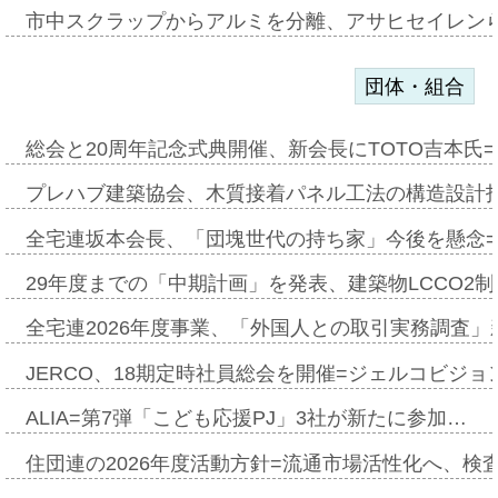
市中スクラップからアルミを分離、アサヒセイレン
団体・組合
総会と20周年記念式典開催、新会長にTOTO吉本氏
プレハブ建築協会、木質接着パネル工法の構造設計
全宅連坂本会長、「団塊世代の持ち家」今後を懸念
29年度までの「中期計画」を発表、建築物LCCO2
全宅連2026年度事業、「外国人との取引実務調査」新
JERCO、18期定時社員総会を開催=ジェルコビジョン
ALIA=第7弾「こども応援PJ」3社が新たに参加…
住団連の2026年度活動方針=流通市場活性化へ、検