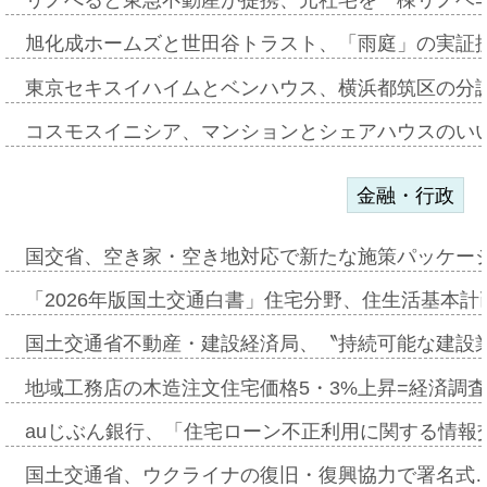
旭化成ホームズと世田谷トラスト、「雨庭」の実証
東京セキスイハイムとベンハウス、横浜都筑区の分
コスモスイニシア、マンションとシェアハウスのい
金融・行政
国交省、空き家・空き地対応で新たな施策パッケー
「2026年版国土交通白書」住宅分野、住生活基本計
国土交通省不動産・建設経済局、〝持続可能な建設
地域工務店の木造注文住宅価格5・3%上昇=経済調
auじぶん銀行、「住宅ローン不正利用に関する情報
国土交通省、ウクライナの復旧・復興協力で署名式