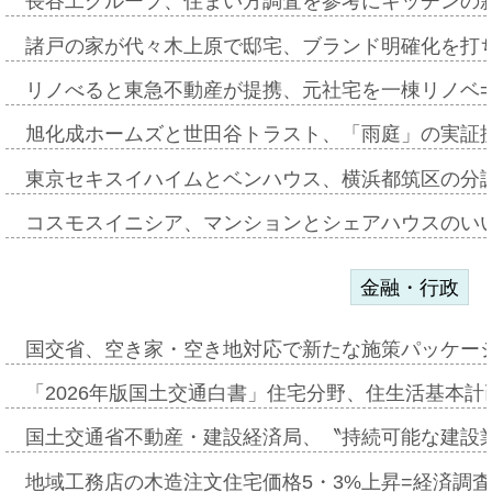
長谷工グループ、住まい方調査を参考にキッチンの
諸戸の家が代々木上原で邸宅、ブランド明確化を打
リノべると東急不動産が提携、元社宅を一棟リノベ
旭化成ホームズと世田谷トラスト、「雨庭」の実証
東京セキスイハイムとベンハウス、横浜都筑区の分
コスモスイニシア、マンションとシェアハウスのい
金融・行政
国交省、空き家・空き地対応で新たな施策パッケー
「2026年版国土交通白書」住宅分野、住生活基本計
国土交通省不動産・建設経済局、〝持続可能な建設
地域工務店の木造注文住宅価格5・3%上昇=経済調