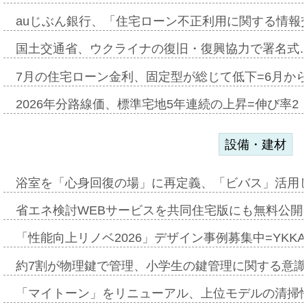
auじぶん銀行、「住宅ローン不正利用に関する情報
国土交通省、ウクライナの復旧・復興協力で署名式
7月の住宅ローン金利、固定型が総じて低下=6月か
2026年分路線価、標準宅地5年連続の上昇=伸び率2・
設備・建材
浴室を「心身回復の場」に再定義、「ビバス」活用し
省エネ検討WEBサービスを共同住宅版にも無料公開、
「性能向上リノベ2026」デザイン事例募集中=YKKA
約7割が物理鍵で管理、小学生の鍵管理に関する意識調査
「マイトーン」をリニューアル、上位モデルの清掃