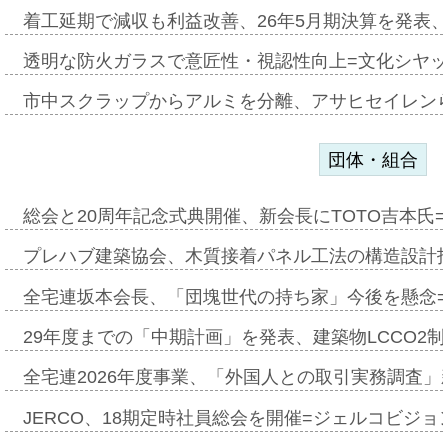
着工延期で減収も利益改善、26年5月期決算を発表
透明な防火ガラスで意匠性・視認性向上=文化シヤ
市中スクラップからアルミを分離、アサヒセイレン
団体・組合
総会と20周年記念式典開催、新会長にTOTO吉本氏
プレハブ建築協会、木質接着パネル工法の構造設計
全宅連坂本会長、「団塊世代の持ち家」今後を懸念
29年度までの「中期計画」を発表、建築物LCCO2
全宅連2026年度事業、「外国人との取引実務調査」新
JERCO、18期定時社員総会を開催=ジェルコビジョン