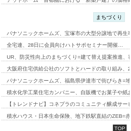
まちづくり
パナソニックホームズ、宝塚市の大型分譲地で再生
全宅連、28日に会員向けハトサポセミナー開催…
UR、防災性向上のまちづくり=建て替え提案推進、
大阪府住宅供給公社のソフトとハードの取り組み、2
パナソニックホームズ、福島県伊達市で街びらき=
積水化学工業住宅カンパニー、自販機でお菓子や紙
【トレンドナビ】コネプラのコミュニティ醸成サー
積水ハウス・日本生命保険、地下鉄駅直結のZEB=赤坂
TOP