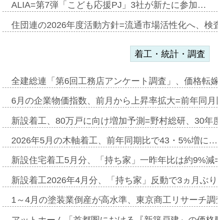
ALIA=第7弾「こども応援PJ」3社が新たに参加…
住団連の2026年度活動方針=流通市場活性化へ、検
着工・統計・調査
全建総連「第6回工務店アンケート調査」、価格転嫁
6月の企業物価指数、前月から上昇率拡大=前年同月比
新設着工、80万戸に向け増加予測=野村総研、30年
2026年5月の木軸着工、前年同期比で43・5%増に…
新設住宅着工5月分、「持ち家」一昨年比は約9%減=
新設着工2026年4月分、「持ち家」反動で3ヵ月ぶ
1～4月の塗装業倒産が高水準、東京商工リサーチ調
アットホーム「首都圏における『新築戸建』の価格