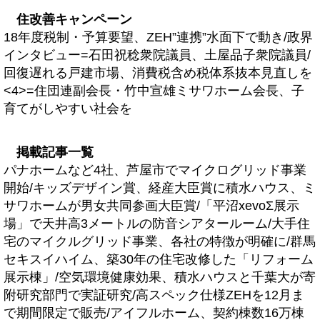
住改善キャンペーン
18年度税制・予算要望、ZEH”連携”水面下で動き/政界
インタビュー=石田祝稔衆院議員、土屋品子衆院議員/
回復遅れる戸建市場、消費税含め税体系抜本見直しを
<4>=住団連副会長・竹中宣雄ミサワホーム会長、子
育てがしやすい社会を
掲載記事一覧
パナホームなど4社、芦屋市でマイクログリッド事業
開始/キッズデザイン賞、経産大臣賞に積水ハウス、ミ
サワホームが男女共同参画大臣賞/「平沼xevoΣ展示
場」で天井高3メートルの防音シアタールーム/大手住
宅のマイクルグリッド事業、各社の特徴が明確に/群馬
セキスイハイム、築30年の住宅改修した「リフォーム
展示棟」/空気環境健康効果、積水ハウスと千葉大が寄
附研究部門で実証研究/高スペック仕様ZEHを12月ま
で期間限定で販売/アイフルホーム、契約棟数16万棟