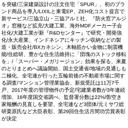
を突破/三栄建築設計の注文住宅「SPUR」、初のブラ
ンド商品を導入/LIXILと東電EP、ZEH化コスト提言で
新サービス/三協立山・三協アルミ社、『防火窓アルジ
オ』窓種など拡充/大建工業、海外MDFメーカー子会
社化/大建工業が新『R&Dセンター』で研究・開発強
化/永大産業、インドネシアにキッチン収納などの製
造・販売会社/BXカネシン、木軸筋かい金物に制震機
能/住総研、豊かな住生活維持に「団塊のストック移転
を」/「スーパー・メガリージョン」効果を探る、来夏
のとりまとめへ議論開始、国土交通省/地域の見通しも
二極化、全宅連が行った五輪前後の不動産市場に関す
る調査/マンション管理業協会、新規受託は11万7千
戸、2017年度の管理物件の予定/宅建業者数が3年連続
増加、16年度国交省調べ、監督署分数は22%増/空き
家報酬の見直しを要望、全宅連など3団体/元ミサワ総
研栗原氏など大臣表彰、第29回住生活月間功労賞表彰
が決定