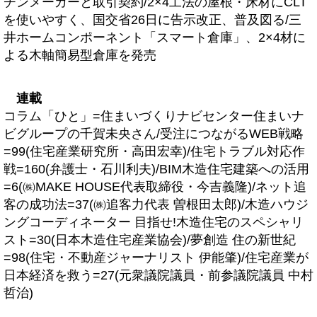
チンメーカーと取引契約/2×4工法の屋根・床材にCLT
を使いやすく、国交省26日に告示改正、普及図る/三
井ホームコンポーネント「スマート倉庫」、2×4材に
よる木軸簡易型倉庫を発売
連載
コラム「ひと」=住まいづくりナビセンター住まいナ
ビグループの千賀未央さん/受注につながるWEB戦略
=99(住宅産業研究所・高田宏幸)/住宅トラブル対応作
戦=160(弁護士・石川利夫)/BIM木造住宅建築への活用
=6(㈱MAKE HOUSE代表取締役・今吉義隆)/ネット追
客の成功法=37(㈱追客力代表 曽根田太郎)/木造ハウジ
ングコーディネーター 目指せ!木造住宅のスペシャリ
スト=30(日本木造住宅産業協会)/夢創造 住の新世紀
=98(住宅・不動産ジャーナリスト 伊能肇)/住宅産業が
日本経済を救う=27(元衆議院議員・前参議院議員 中村
哲治)