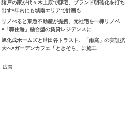
諸戸の家が代々木上原で邸宅、ブランド明確化を打ち
出す=年内にも城南エリアで計画も
リノべると東急不動産が提携、元社宅を一棟リノベ
=「職住遊」融合型の賃貸レジデンスに
旭化成ホームズと世田谷トラスト、「雨庭」の実証拡
大へ=ガーデンカフェ「ときそら」に施工
広告