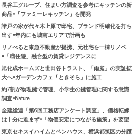
長谷工グループ、住まい方調査を参考にキッチンの新
商品=「ファミーレキッチン」を開発
諸戸の家が代々木上原で邸宅、ブランド明確化を打ち
出す=年内にも城南エリアで計画も
リノべると東急不動産が提携、元社宅を一棟リノベ
=「職住遊」融合型の賃貸レジデンスに
旭化成ホームズと世田谷トラスト、「雨庭」の実証拡
大へ=ガーデンカフェ「ときそら」に施工
約7割が物理鍵で管理、小学生の鍵管理に関する意識
調査=Nature
全建総連「第6回工務店アンケート調査」、価格転嫁
は十分に進まず=「物価安定につながる施策」を要望
東京セキスイハイムとベンハウス、横浜都筑区の分譲