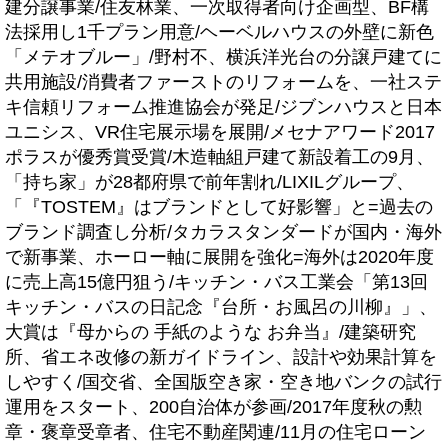
建分譲事業/住友林業、一次取得者向け企画型、BF構
法採用し1千プラン用意/ヘーベルハウスの外壁に新色
「メテオブルー」/野村不、横浜洋光台の分譲戸建てに
共用施設/消費者ファーストのリフォームを、一社ステ
キ信頼リフォーム推進協会が発足/ジブンハウスと日本
ユニシス、VR住宅展示場を展開/メセナアワード2017
ポラスが優秀賞受賞/木造軸組戸建て新設着工の9月、
「持ち家」が28都府県で前年割れ/LIXILグループ、
「『TOSTEM』はブランドとして好影響」と=過去の
ブランド調査し分析/タカラスタンダードが国内・海外
で新事業、ホーロー軸に展開を強化=海外は2020年度
に売上高15億円狙う/キッチン・バス工業会「第13回
キッチン・バスの日記念『台所・お風呂の川柳』」、
大賞は『母からの 手紙のような お弁当』/建築研究
所、省エネ改修の新ガイドライン、設計や効果計算を
しやすく/国交省、全国版空き家・空き地バンクの試行
運用をスタート、200自治体が参画/2017年度秋の勲
章・褒章受章者、住宅不動産関連/11月の住宅ローン