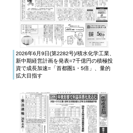
2026年6月9日(第2282号)/積水化学工業、
新中期経営計画を発表=7千億円の積極投
資で成長加速=「首都圏1・5倍」、量的
拡大目指す