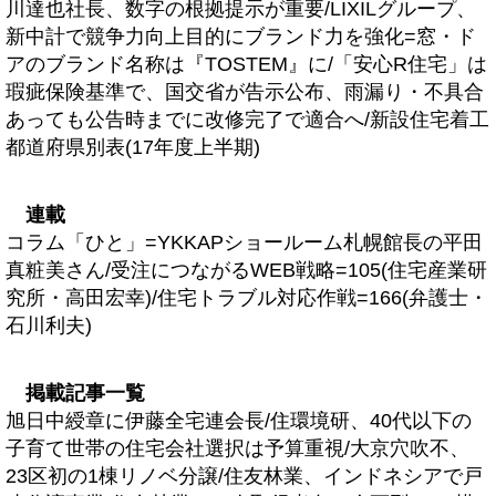
川達也社長、数字の根拠提示が重要/LIXILグループ、
新中計で競争力向上目的にブランド力を強化=窓・ド
アのブランド名称は『TOSTEM』に/「安心R住宅」は
瑕疵保険基準で、国交省が告示公布、雨漏り・不具合
あっても公告時までに改修完了で適合へ/新設住宅着工
都道府県別表(17年度上半期)
連載
コラム「ひと」=YKKAPショールーム札幌館長の平田
真粧美さん/受注につながるWEB戦略=105(住宅産業研
究所・高田宏幸)/住宅トラブル対応作戦=166(弁護士・
石川利夫)
掲載記事一覧
旭日中綬章に伊藤全宅連会長/住環境研、40代以下の
子育て世帯の住宅会社選択は予算重視/大京穴吹不、
23区初の1棟リノベ分譲/住友林業、インドネシアで戸