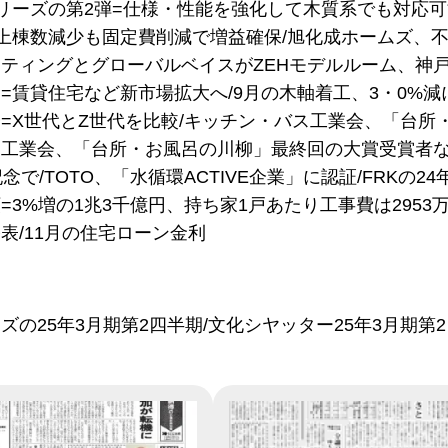
リーズの第2弾=仕様・性能を強化して木質系でも対応可
上棟数減少も固定費削減で増益確保/旭化成ホームズ、不
ティングとグローバルベイスがZEHモデルルーム、神戸市
=賃貸住宅など新市場拡大へ/9月の木軸着工、3・0%減に
=X世代とZ世代を比較/キッチン・バス工業会、「台所
工業会、「台所・お風呂の川柳」最終回の大賞受賞者など
念で/TOTO、「水循環ACTIVE企業」に認証/FRKの
=3%増の1兆3千億円、持ち家1戸あたり工事費は295
表/11月の住宅ローン金利
ズの25年3月期第2四半期/文化シヤッター25年3月期第