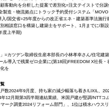
顧客動向を分析した提案で差別化=注文テイストで分譲
、全製造・物流拠点にトラック予約受付システム「MOVO B
導入/国交省=25年度からの改正省エネ・建築基準法施
別相談窓口を構築し建築士をサポート、1月までに/新
4年度上半期)
」=カツデン取締役生産本部長の小林孝幸さん/住宅建
ール導入で残業ゼロ企業に(第18回)FREEDOM X社長
準化を
一覧
戸数2024年9月度、持ち家の減少幅落ち着き/LIXIL、
24年12月期第3四半期連結業績、米国戸建が堅調/NT
チマーク調査2024リフォーム部門」、1位は積水ハウス