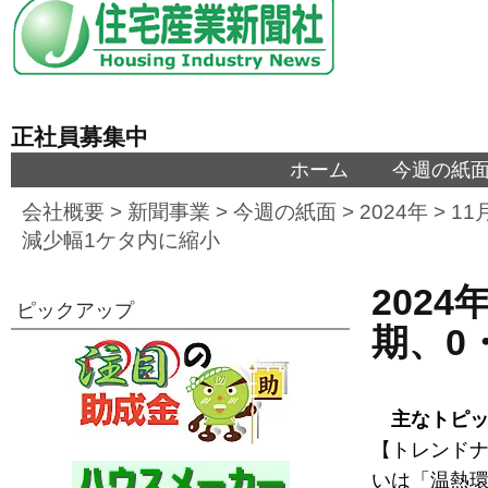
正社員募集中
ホーム
今週の紙
会社概要
>
新聞事業
>
今週の紙面
>
2024年
>
11
減少幅1ケタ内に縮小
2024
ピックアップ
期、0
主なトピ
【トレンドナ
いは「温熱環