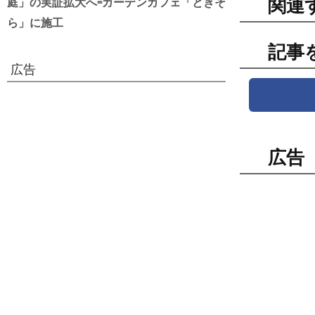
庭」の実証拡大へ=ガーデンカフェ「ときそ
関連
ら」に施工
記事
広告
広告