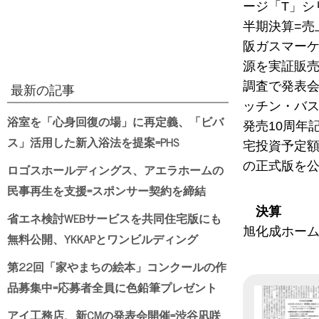
ージ「T」シ
半期決算=売
阪ガスマーケ
源を実証販売
調査で発表会
最新の記事
ッチン・バス
浴室を「心身回復の場」に再定義、「ビバ
発売10周年記
ス」活用した新入浴法を提案=PHS
宅投資予定額
の正式版を公
ロゴスホールディングス、アエラホームの
民事再生を支援=スポンサー契約を締結
決算
省エネ検討WEBサービスを共同住宅版にも
旭化成ホーム
無料公開、YKKAPとワンビルディング
第22回「家やまちの絵本」コンクールの作
品募集中=応募者全員に色鉛筆プレゼント
アイ工務店、新CMの発表会開催=渋谷凪咲