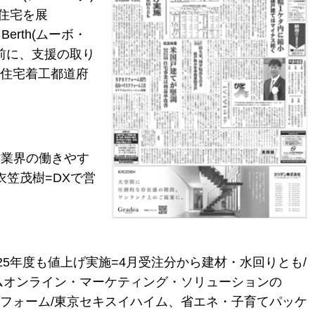
住宅を展
erth(ムーボ・
行前に、支援の取り
設住宅着工都道府
築業界の働きやす
・衣笠茂樹=DXで営
2025年度も値上げ実施=4月受注分から建材・水回りとも/
Tコムオンライン・マーケティング・ソリューションの
リフォーム/東京セキスイハイム、省エネ・子育てパッケ