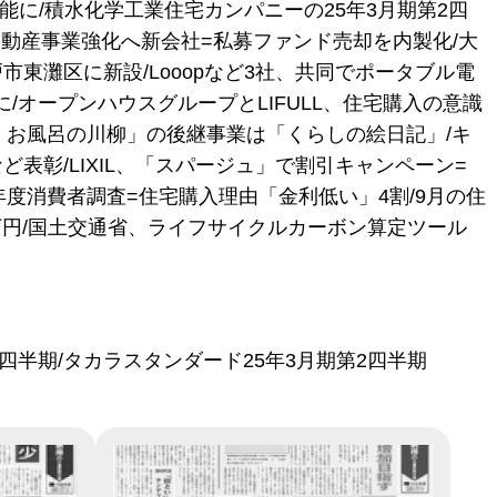
能に/積水化学工業住宅カンパニーの25年3月期第2四
動産事業強化へ新会社=私募ファンド売却を内製化/大
東灘区に新設/Looopなど3社、共同でポータブル電
/オープンハウスグループとLIFULL、住宅購入の意識
・お風呂の川柳」の後継事業は「くらしの絵日記」/キ
表彰/LIXIL、「スパージュ」で割引キャンペーン=
24年度消費者調査=住宅購入理由「金利低い」4割/9月の住
3万円/国土交通省、ライフサイクルカーボン算定ツール
2四半期/タカラスタンダード25年3月期第2四半期