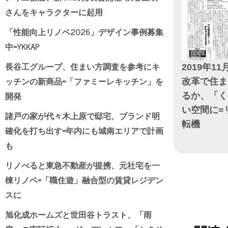
さんをキャラクターに起用
「性能向上リノベ2026」デザイン事例募集
中=YKKAP
長谷工グループ、住まい方調査を参考にキ
2019年11
ッチンの新商品=「ファミーレキッチン」を
改革で住ま
開発
るか、「く
い空間に=
諸戸の家が代々木上原で邸宅、ブランド明
転機
確化を打ち出す=年内にも城南エリアで計画
も
日付
リノべると東急不動産が提携、元社宅を一
棟リノベ=「職住遊」融合型の賃貸レジデン
スに
旭化成ホームズと世田谷トラスト、「雨