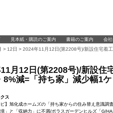
面
見本紙・購読のご案内
書籍のご案内
会社
月
>
12日
>
2024年11月12日(第2208号)/新設住
年11月12日(第2208号)/新
・8%減=「持ち家」減少幅1
ックス
ビ】旭化成ホームズの「持ち家からの住み替え意識調査
境」と「収納力」に不満/ポラスガーデンヒルズ「G/HAS