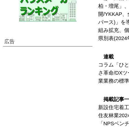
柏・増尾」、
開/YKKAP
バース)」を
組み拡充、個
県別表(202
広告
連載
コラム「ひと
さ革命/DXツ
業業務の標
掲載記事
新設住宅着工
住友林業20
「NPSベン