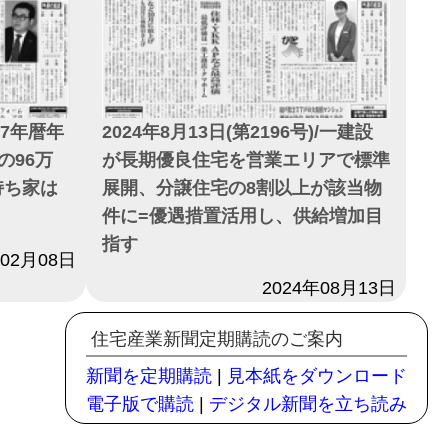
017年暦年
2024年8月13日(第2196号)/一建設
の96万
が長期優良住宅を営業エリアで標準
持ち家は
展開、分譲住宅の8割以上が該当物
件に=優遇措置活用し、供給増加目
指す
年02月08日
日付
2024年08月13日
住宅産業新聞定期購読のご案内
新聞を定期購読
|
見本紙をダウンロード
電子版で購読
|
デジタル新聞を立ち読み