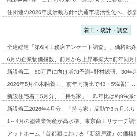
住団連の2026年度活動方針=流通市場活性化へ、検
着工・統計・調査
全建総連「第6回工務店アンケート調査」、価格転嫁
6月の企業物価指数、前月から上昇率拡大=前年同月比
新設着工、80万戸に向け増加予測=野村総研、30年
2026年5月の木軸着工、前年同期比で43・5%増に…
新設住宅着工5月分、「持ち家」一昨年比は約9%減=
新設着工2026年4月分、「持ち家」反動で3ヵ月ぶ
1～4月の塗装業倒産が高水準、東京商工リサーチ調
アットホーム「首都圏における『新築戸建』の価格