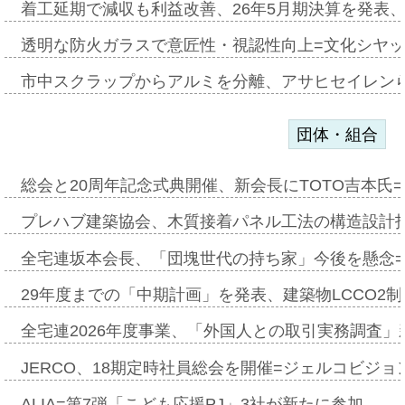
着工延期で減収も利益改善、26年5月期決算を発表
透明な防火ガラスで意匠性・視認性向上=文化シヤ
市中スクラップからアルミを分離、アサヒセイレン
団体・組合
総会と20周年記念式典開催、新会長にTOTO吉本氏
プレハブ建築協会、木質接着パネル工法の構造設計
全宅連坂本会長、「団塊世代の持ち家」今後を懸念
29年度までの「中期計画」を発表、建築物LCCO2
全宅連2026年度事業、「外国人との取引実務調査」新
JERCO、18期定時社員総会を開催=ジェルコビジョン
ALIA=第7弾「こども応援PJ」3社が新たに参加…