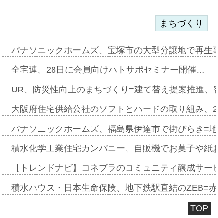
まちづくり
パナソニックホームズ、宝塚市の大型分譲地で再生
全宅連、28日に会員向けハトサポセミナー開催…
UR、防災性向上のまちづくり=建て替え提案推進、
大阪府住宅供給公社のソフトとハードの取り組み、2
パナソニックホームズ、福島県伊達市で街びらき=
積水化学工業住宅カンパニー、自販機でお菓子や紙
【トレンドナビ】コネプラのコミュニティ醸成サー
積水ハウス・日本生命保険、地下鉄駅直結のZEB=赤坂
TOP