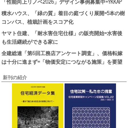
「性能向上リノベ2026」デザイン事例募集中=YKKAP
積水ハウス、「緑の質」着目の庭づくり展開=5本の樹
コンパス、植栽計画をスコア化
ヤマト住建、「耐水害住宅仕様」の販売開始=水害後
も生活継続ができる家に
全建総連「第6回工務店アンケート調査」、価格転嫁
は十分に進まず=「物価安定につながる施策」を要望
新刊の紹介