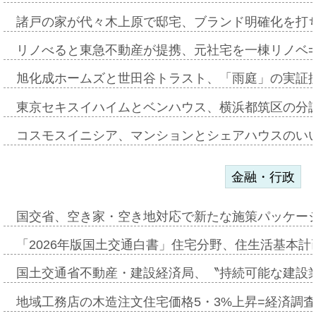
諸戸の家が代々木上原で邸宅、ブランド明確化を打
リノべると東急不動産が提携、元社宅を一棟リノベ
旭化成ホームズと世田谷トラスト、「雨庭」の実証
東京セキスイハイムとベンハウス、横浜都筑区の分
コスモスイニシア、マンションとシェアハウスのい
金融・行政
国交省、空き家・空き地対応で新たな施策パッケー
「2026年版国土交通白書」住宅分野、住生活基本計
国土交通省不動産・建設経済局、〝持続可能な建設
地域工務店の木造注文住宅価格5・3%上昇=経済調