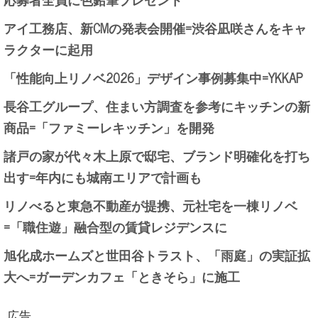
アイ工務店、新CMの発表会開催=渋谷凪咲さんをキャ
ラクターに起用
「性能向上リノベ2026」デザイン事例募集中=YKKAP
長谷工グループ、住まい方調査を参考にキッチンの新
商品=「ファミーレキッチン」を開発
諸戸の家が代々木上原で邸宅、ブランド明確化を打ち
出す=年内にも城南エリアで計画も
リノべると東急不動産が提携、元社宅を一棟リノベ
=「職住遊」融合型の賃貸レジデンスに
旭化成ホームズと世田谷トラスト、「雨庭」の実証拡
大へ=ガーデンカフェ「ときそら」に施工
広告