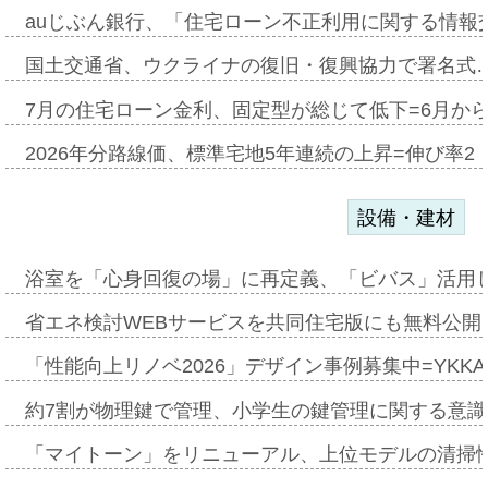
auじぶん銀行、「住宅ローン不正利用に関する情報
国土交通省、ウクライナの復旧・復興協力で署名式
7月の住宅ローン金利、固定型が総じて低下=6月か
2026年分路線価、標準宅地5年連続の上昇=伸び率2・
設備・建材
浴室を「心身回復の場」に再定義、「ビバス」活用し
省エネ検討WEBサービスを共同住宅版にも無料公開、
「性能向上リノベ2026」デザイン事例募集中=YKKA
約7割が物理鍵で管理、小学生の鍵管理に関する意識調査
「マイトーン」をリニューアル、上位モデルの清掃