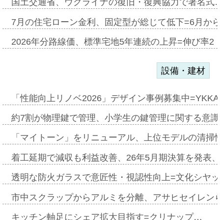
国土交通省、ウクライナの復旧・復興協力で署名式
7月の住宅ローン金利、固定型が総じて低下=6月か
2026年分路線価、標準宅地5年連続の上昇=伸び率2・
設備・建材
「性能向上リノベ2026」デザイン事例募集中=YKKA
約7割が物理鍵で管理、小学生の鍵管理に関する意識調査
「マイトーン」をリニューアル、上位モデルの清掃
着工延期で減収も利益改善、26年5月期決算を発表
透明な防火ガラスで意匠性・視認性向上=文化シヤ
市中スクラップからアルミを分離、アサヒセイレン
キッチン軸足にシェア拡大目指す=クリナップ…