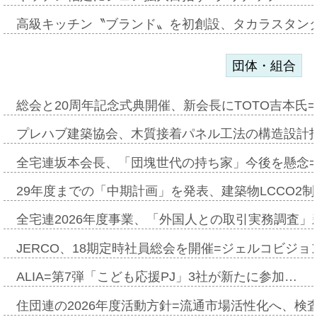
高級キッチン〝ブランド〟を初創設、タカラスタン
団体・組合
総会と20周年記念式典開催、新会長にTOTO吉本氏
プレハブ建築協会、木質接着パネル工法の構造設計
全宅連坂本会長、「団塊世代の持ち家」今後を懸念
29年度までの「中期計画」を発表、建築物LCCO2
全宅連2026年度事業、「外国人との取引実務調査」新
JERCO、18期定時社員総会を開催=ジェルコビジョン
ALIA=第7弾「こども応援PJ」3社が新たに参加…
住団連の2026年度活動方針=流通市場活性化へ、検