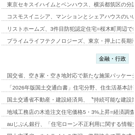
東京セキスイハイムとベンハウス、横浜都筑区の分
コスモスイニシア、マンションとシェアハウスのい
リストホームズ、3件目防犯認定住宅=桜木町周辺で
プライムライフテクノロジーズ、東京・押上に長期
金融・行政
国交省、空き家・空き地対応で新たな施策パッケー
「2026年版国土交通白書」住宅分野、住生活基本計
国土交通省不動産・建設経済局、〝持続可能な建設
地域工務店の木造注文住宅価格5・3%上昇=経済調
auじぶん銀行、「住宅ローン不正利用に関する情報