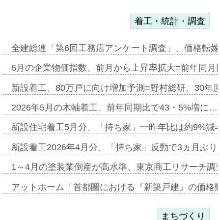
着工・統計・調査
全建総連「第6回工務店アンケート調査」、価格転嫁
6月の企業物価指数、前月から上昇率拡大=前年同月比
新設着工、80万戸に向け増加予測=野村総研、30年
2026年5月の木軸着工、前年同期比で43・5%増に…
新設住宅着工5月分、「持ち家」一昨年比は約9%減=
新設着工2026年4月分、「持ち家」反動で3ヵ月ぶ
1～4月の塗装業倒産が高水準、東京商工リサーチ調
アットホーム「首都圏における『新築戸建』の価格
まちづくり