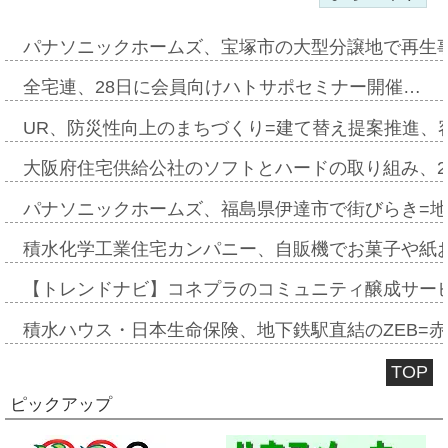
パナソニックホームズ、宝塚市の大型分譲地で再生
全宅連、28日に会員向けハトサポセミナー開催…
UR、防災性向上のまちづくり=建て替え提案推進、
大阪府住宅供給公社のソフトとハードの取り組み、2
パナソニックホームズ、福島県伊達市で街びらき=
積水化学工業住宅カンパニー、自販機でお菓子や紙
【トレンドナビ】コネプラのコミュニティ醸成サー
積水ハウス・日本生命保険、地下鉄駅直結のZEB=赤坂
TOP
ピックアップ