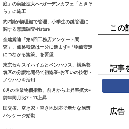
庭」の実証拡大へ=ガーデンカフェ「ときそ
ら」に施工
約7割が物理鍵で管理、小学生の鍵管理に
この
関する意識調査=Nature
全建総連「第6回工務店アンケート調
査」、価格転嫁は十分に進まず=「物価安定
につながる施策」を要望
東京セキスイハイムとベンハウス、横浜都
記事
筑区の分譲地開発で初協業=お互いの技術・
ノウハウを活用
6月の企業物価指数、前月から上昇率拡大=
前年同月比7・1%上昇
国交省、空き家・空き地対応で新たな施策
広告
パッケージ始動