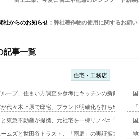
聞社からのお知らせ：
弊社著作物の使用に関するお願い
の記事一覧
住宅・工務店
グループ、住まい方調査を参考にキッチンの新商品=「フ
国
家が代々木上原で邸宅、ブランド明確化を打ち出す=年内
「
ると東急不動産が提携、元社宅を一棟リノベ=「職住遊」
国
ホームズと世田谷トラスト、「雨庭」の実証拡大へ=ガー
地