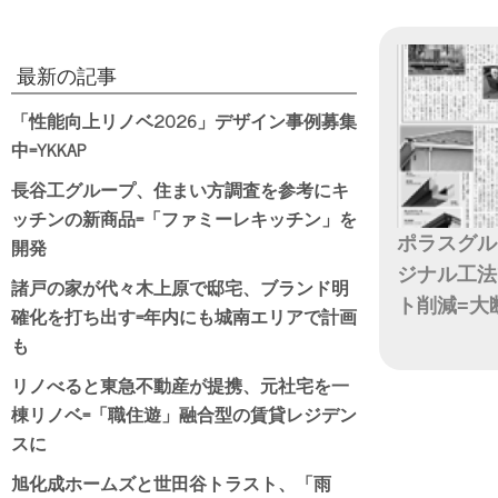
最新の記事
「性能向上リノベ2026」デザイン事例募集
中=YKKAP
長谷工グループ、住まい方調査を参考にキ
ッチンの新商品=「ファミーレキッチン」を
ポラスグル
開発
ジナル工法
諸戸の家が代々木上原で邸宅、ブランド明
ト削減=大
確化を打ち出す=年内にも城南エリアで計画
も
日付
リノべると東急不動産が提携、元社宅を一
棟リノベ=「職住遊」融合型の賃貸レジデン
スに
旭化成ホームズと世田谷トラスト、「雨