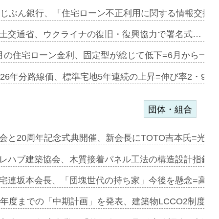
協業=お互…
uじぶん銀行、「住宅ローン不正利用に関する情報交換協
のコリビング…
土交通省、ウクライナの復旧・復興協力で署名式…
ある2階建…
月の住宅ローン金利、固定型が総じて低下=6月から一転
第1弾が開…
026年分路線価、標準宅地5年連続の上昇=伸び率2・9%
団体・組合
会と20周年記念式典開催、新会長にTOTO吉本氏=光触
e…
レハブ建築協会、木質接着パネル工法の構造設計指針を
加=リンナ…
宅連坂本会長、「団塊世代の持ち家」今後を懸念=高齢
見込む=…
9年度までの「中期計画」を発表、建築物LCCO2制度へ