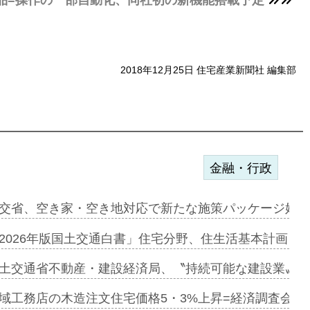
2018年12月25日 住宅産業新聞社 編集部
金融・行政
ァミーレキ…
交省、空き家・空き地対応で新たな施策パッケージ始動
にも城南エ…
2026年版国土交通白書」住宅分野、住生活基本計画を
融合型の賃…
土交通省不動産・建設経済局、〝持続可能な建設業〟の
デンカフェ…
域工務店の木造注文住宅価格5・3%上昇=経済調査会「