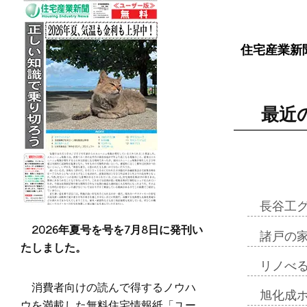
住宅産業新
最近
長谷工
2026年夏号を号を7月8日に発刊い
諸戸の
たしました。
リノべ
消費者向けの読んで得するノウハ
旭化成
ウを満載した無料住宅情報紙「ユー