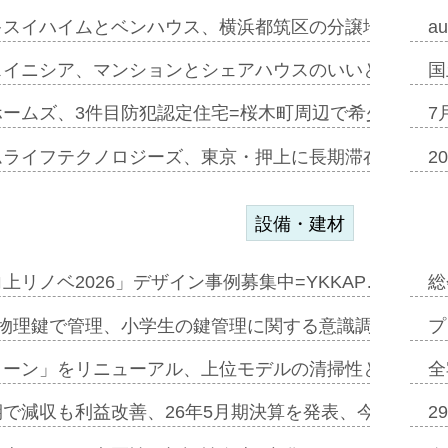
キスイハイムとベンハウス、横浜都筑区の分譲地開発で初
a
スイニシア、マンションとシェアハウスのいいとこどり
国
ホームズ、3件目防犯認定住宅=桜木町周辺で希少価値の
7
ムライフテクノロジーズ、東京・押上に長期滞在型ホテル
2
設備・建材
上リノベ2026」デザイン事例募集中=YKKAP…
総
物理鍵で管理、小学生の鍵管理に関する意識調査=Natur
プ
トーン」をリニューアル、上位モデルの清掃性と安全性追
全
で減収も利益改善、26年5月期決算を発表、今期は増収
2