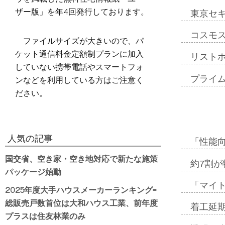
ザー版」を年4回発行しております。
東京セ
コスモ
ファイルサイズが大きいので、パ
ケット通信料金定額制プランに加入
リスト
していない携帯電話やスマートフォ
ンなどを利用している方はご注意く
プライ
ださい。
人気の記事
「性能向
国交省、空き家・空き地対応で新たな施策
約7割が
パッケージ始動
「マイ
2025年度大手ハウスメーカーランキング=
総販売戸数首位は大和ハウス工業、前年度
着工延期
プラスは住友林業のみ