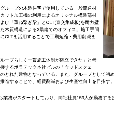
同グループの木造住宅で使用している一般流通材
レカット加工機の利用によるオリジナル構造部材
よび「重ね繋ぎ梁」とCLT(直交集成板)を耐力壁
た木質構造による3階建てのオフィス。施工手間
にCLTを活用することで工期短縮・費用削減を
グループらしく一貫施工体制が確立できた」と考
隣接するポラテック本社ビルの「ウッドスクェ
和のとれた建物となっている。また、グループとして初
を推進することで、経費削減および生産性向上を目指す
から業務がスタートしており、同社社員159人が勤務す