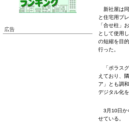
新社屋は
と住宅用プ
「合せ柱」お
広告
として使用し
の短縮を目的
行った。
「ポラス
えており、
ア」とも調
デジタル化
3月10日
せている。