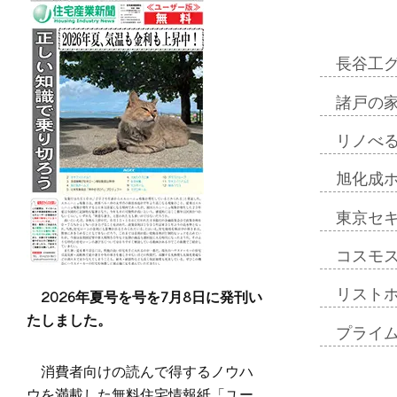
長谷工
諸戸の
リノべ
旭化成
東京セ
コスモ
2026年夏号を号を7月8日に発刊い
リスト
たしました。
プライ
消費者向けの読んで得するノウハ
ウを満載した無料住宅情報紙「ユー