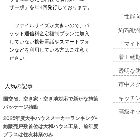
ザー版」を年4回発行しております。
「性能向
ファイルサイズが大きいので、パ
約7割が
ケット通信料金定額制プランに加入
していない携帯電話やスマートフォ
「マイ
ンなどを利用している方はご注意く
ださい。
着工延期
透明な
市中ス
人気の記事
国交省、空き家・空き地対応で新たな施策
キッチ
パッケージ始動
高級キ
2025年度大手ハウスメーカーランキング=
総販売戸数首位は大和ハウス工業、前年度
プラスは住友林業のみ