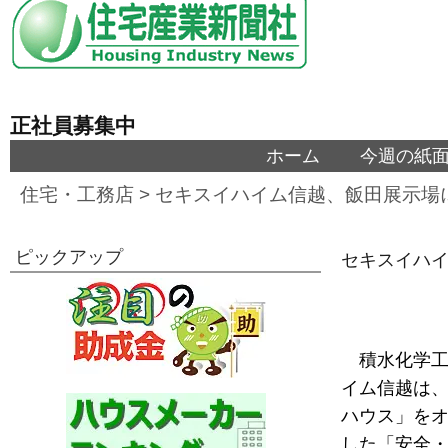
正社員募集中
ホーム
今週の紙
住宅・工務店
>
セキスイハイム信越、飯田展示場
ピックアップ
セキスイハ
積水化学
イム信越は、
ハウス」をオ
した「安全