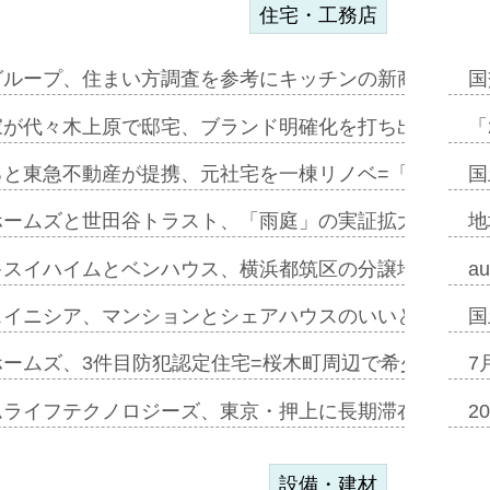
住宅・工務店
グループ、住まい方調査を参考にキッチンの新商品=「フ
国
家が代々木上原で邸宅、ブランド明確化を打ち出す=年内
「
ると東急不動産が提携、元社宅を一棟リノベ=「職住遊」
国
ホームズと世田谷トラスト、「雨庭」の実証拡大へ=ガー
地
キスイハイムとベンハウス、横浜都筑区の分譲地開発で初
a
スイニシア、マンションとシェアハウスのいいとこどり
国
ホームズ、3件目防犯認定住宅=桜木町周辺で希少価値の
7
ムライフテクノロジーズ、東京・押上に長期滞在型ホテル
2
設備・建材