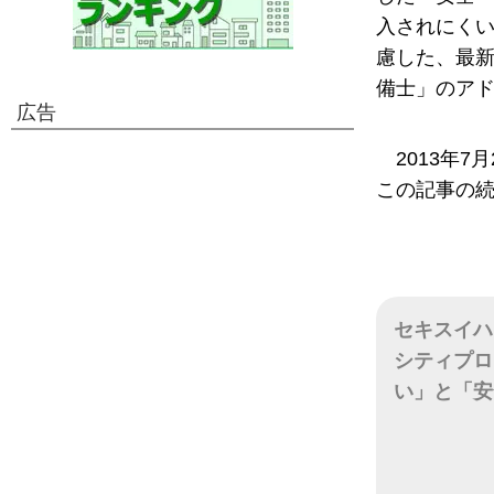
入されにく
慮した、最
備士」のア
広告
2013年
この記事の
セキスイハ
シティプロ
い」と「安
日付