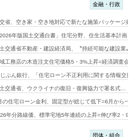
金融・行政
ァミーレキ…
交省、空き家・空き地対応で新たな施策パッケージ始動
にも城南エ…
2026年版国土交通白書」住宅分野、住生活基本計画を
融合型の賃…
土交通省不動産・建設経済局、〝持続可能な建設業〟の
デンカフェ…
域工務店の木造注文住宅価格5・3%上昇=経済調査会「
協業=お互…
uじぶん銀行、「住宅ローン不正利用に関する情報交換協
のコリビング…
土交通省、ウクライナの復旧・復興協力で署名式…
ある2階建…
月の住宅ローン金利、固定型が総じて低下=6月から一転
第1弾が開…
026年分路線価、標準宅地5年連続の上昇=伸び率2・9%
団体・組合