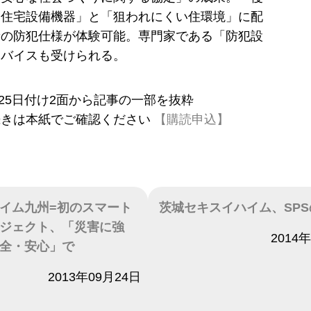
い住宅設備機器」と「狙われにくい住環境」に配
新の防犯仕様が体験可能。専門家である「防犯設
ドバイスも受けられる。
7月25日付け2面から記事の一部を抜粋
続きは本紙でご確認ください
【購読申込】
イム九州=初のスマート
茨城セキスイハイム、SP
ジェクト、「災害に強
日付
2014
全・安心」で
2013年09月24日