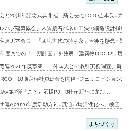
会と20周年記念式典開催、新会長にTOTO吉本氏=光触
e…
レハブ建築協会、木質接着パネル工法の構造設計指針を
加=リンナ…
宅連坂本会長、「団塊世代の持ち家」今後を懸念=高齢
見込む=…
9年度までの「中期計画」を発表、建築物LCCO2制度へ
宅連2026年度事業、「外国人との取引実務調査」新規に
開始=三協…
ERCO、18期定時社員総会を開催=ジェルコビジョン203
LIA=第7弾「こども応援PJ」3社が新たに参加…
築分譲M専用…
団連の2026年度活動方針=流通市場活性化へ、検査・
まちづくり