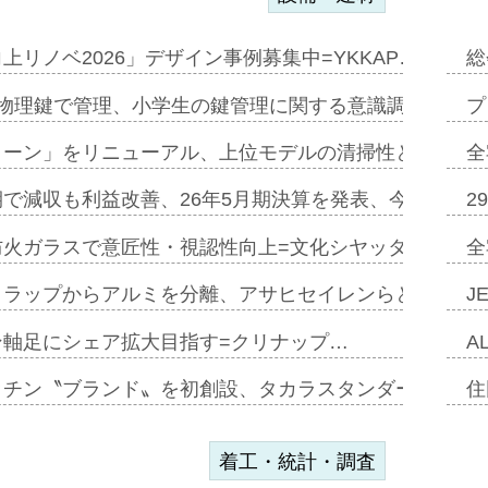
上リノベ2026」デザイン事例募集中=YKKAP…
総
物理鍵で管理、小学生の鍵管理に関する意識調査=Natur
プ
トーン」をリニューアル、上位モデルの清掃性と安全性追
全
で減収も利益改善、26年5月期決算を発表、今期は増収
2
防火ガラスで意匠性・視認性向上=文化シヤッター…
全
クラップからアルミを分離、アサヒセイレンらと協働開発
J
ン軸足にシェア拡大目指す=クリナップ…
A
ッチン〝ブランド〟を初創設、タカラスタンダードが新
住
着工・統計・調査