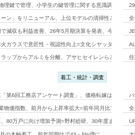
物理鍵で管理、小学生の鍵管理に関する意識調査=Natur
2
トーン」をリニューアル、上位モデルの清掃性と安全性追
全
で減収も利益改善、26年5月期決算を発表、今期は増収
J
防火ガラスで意匠性・視認性向上=文化シヤッター…
A
クラップからアルミを分離、アサヒセイレンらと協働開発
住
着工・統計・調査
連「第6回工務店アンケート調査」、価格転嫁は十分に進
パ
業物価指数、前月から上昇率拡大=前年同月比7・1%上
全
、80万戸に向け増加予測=野村総研、30年度まで〝揺
U
年5月の木軸着工、前年同期比で43・5%増に…
大