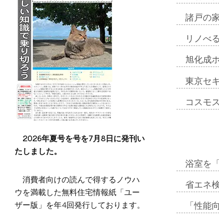
諸戸の
リノべ
旭化成
東京セ
コスモ
2026年夏号を号を7月8日に発刊い
たしました。
浴室を
消費者向けの読んで得するノウハ
省エネ検
ウを満載した無料住宅情報紙「ユー
ザー版」を年4回発行しております。
「性能向