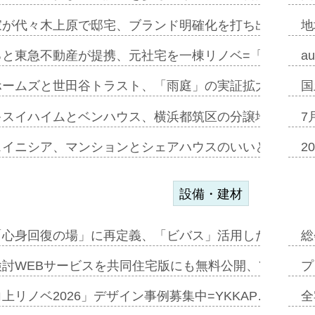
家が代々木上原で邸宅、ブランド明確化を打ち出す=年内
地
ると東急不動産が提携、元社宅を一棟リノベ=「職住遊」
a
ホームズと世田谷トラスト、「雨庭」の実証拡大へ=ガー
国
キスイハイムとベンハウス、横浜都筑区の分譲地開発で初
7
スイニシア、マンションとシェアハウスのいいとこどり
2
設備・建材
「心身回復の場」に再定義、「ビバス」活用した新入浴法
総
討WEBサービスを共同住宅版にも無料公開、YKKAP
プ
上リノベ2026」デザイン事例募集中=YKKAP…
全