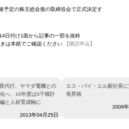
開催予定の株主総会後の取締役会で正式決定す
2月14日付け1面から記事の一部を抜粋
続きは本紙でご確認ください
【購読申込】
社長代行、ヤマダ電機との
エス・バイ・エル新社長に
化へ、15年度は5千棟計
長昇格
編と人材育成軸に
日付
2009
2013年04月25日