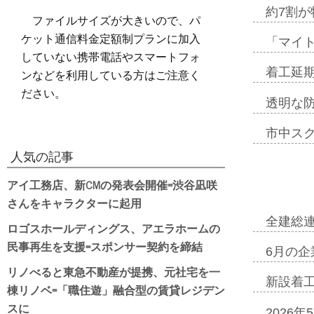
約7割が
ファイルサイズが大きいので、パ
ケット通信料金定額制プランに加入
「マイ
していない携帯電話やスマートフォ
ンなどを利用している方はご注意く
着工延期
ださい。
透明な
市中ス
人気の記事
アイ工務店、新CMの発表会開催=渋谷凪咲
さんをキャラクターに起用
全建総
ロゴスホールディングス、アエラホームの
民事再生を支援=スポンサー契約を締結
6月の企
リノべると東急不動産が提携、元社宅を一
新設着工
棟リノベ=「職住遊」融合型の賃貸レジデン
スに
2026