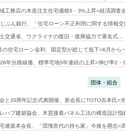
にも城南エ…
域工務店の木造注文住宅価格5・3%上昇=経済調査会「
融合型の賃…
uじぶん銀行、「住宅ローン不正利用に関する情報交換協
デンカフェ…
土交通省、ウクライナの復旧・復興協力で署名式…
協業=お互…
月の住宅ローン金利、固定型が総じて低下=6月から一転
のコリビング…
026年分路線価、標準宅地5年連続の上昇=伸び率2・9%
団体・組合
を提案=P…
会と20周年記念式典開催、新会長にTOTO吉本氏=光触
とワンビ…
レハブ建築協会、木質接着パネル工法の構造設計指針を
宅連坂本会長、「団塊世代の持ち家」今後を懸念=高齢