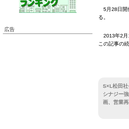
5月28日
る。
広告
2013年
この記事の
S×L松田
シナジー強
画、営業再
日付