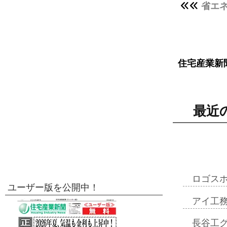
省エ
住宅産業新
最近
ロゴス
ユーザー版を公開中！
アイ工
長谷工