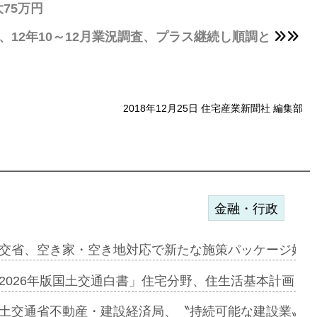
75万円
、12年10～12月業況調査、プラス継続し順調と
2018年12月25日 住宅産業新聞社 編集部
金融・行政
ンサー契約…
交省、空き家・空き地対応で新たな施策パッケージ始動
に起用…
2026年版国土交通白書」住宅分野、住生活基本計画を
ァミーレキ…
土交通省不動産・建設経済局、〝持続可能な建設業〟の