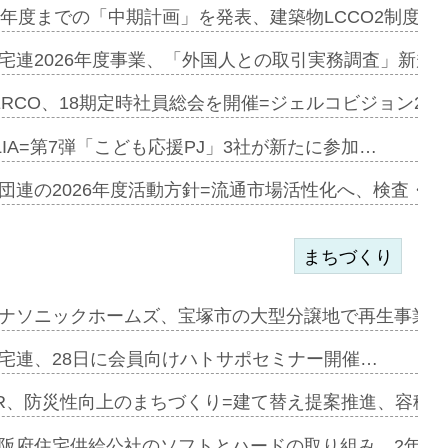
e…
9年度までの「中期計画」を発表、建築物LCCO2制度へ
加=リンナ…
宅連2026年度事業、「外国人との取引実務調査」新規に
見込む=…
ERCO、18期定時社員総会を開催=ジェルコビジョン203
LIA=第7弾「こども応援PJ」3社が新たに参加…
開始=三協…
団連の2026年度活動方針=流通市場活性化へ、検査・
まちづくり
まず=「物…
ナソニックホームズ、宝塚市の大型分譲地で再生事業を
昇…
宅連、28日に会員向けハトサポセミナー開催…
り戻し〟…
R、防災性向上のまちづくり=建て替え提案推進、容積
阪府住宅供給公社のソフトとハードの取り組み、2年連続