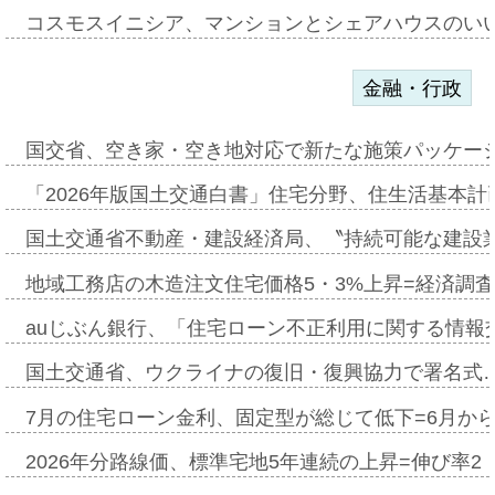
コスモスイニシア、マンションとシェアハウスのい
金融・行政
国交省、空き家・空き地対応で新たな施策パッケー
「2026年版国土交通白書」住宅分野、住生活基本計
国土交通省不動産・建設経済局、〝持続可能な建設
地域工務店の木造注文住宅価格5・3%上昇=経済調
auじぶん銀行、「住宅ローン不正利用に関する情報
国土交通省、ウクライナの復旧・復興協力で署名式
7月の住宅ローン金利、固定型が総じて低下=6月か
2026年分路線価、標準宅地5年連続の上昇=伸び率2・