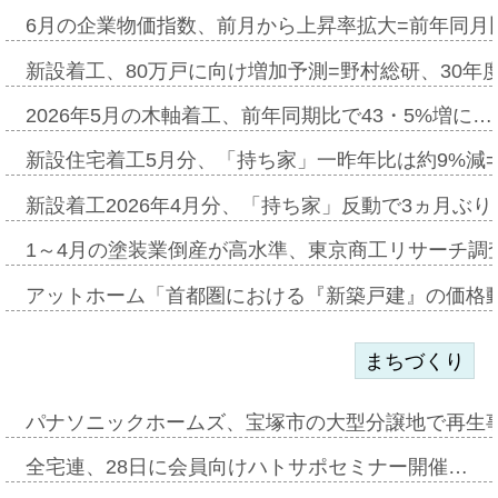
6月の企業物価指数、前月から上昇率拡大=前年同月比
新設着工、80万戸に向け増加予測=野村総研、30年
2026年5月の木軸着工、前年同期比で43・5%増に…
新設住宅着工5月分、「持ち家」一昨年比は約9%減=
新設着工2026年4月分、「持ち家」反動で3ヵ月ぶ
1～4月の塗装業倒産が高水準、東京商工リサーチ調
アットホーム「首都圏における『新築戸建』の価格
まちづくり
パナソニックホームズ、宝塚市の大型分譲地で再生
全宅連、28日に会員向けハトサポセミナー開催…