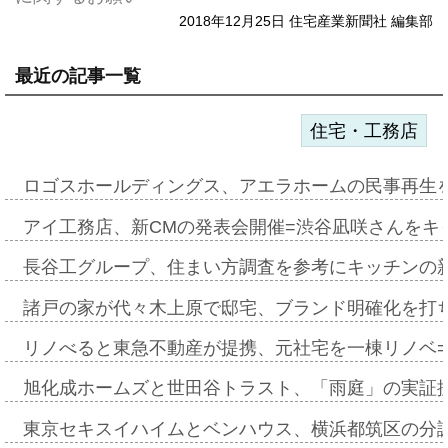
2018年12月25日 住宅産業新聞社 編集部
最近の記事一覧
住宅・工務店
ロゴスホールディングス、アエラホームの民事再生
アイ工務店、新CMの発表会開催=渋谷凪咲さんをキ
長谷工グループ、住まい方調査を参考にキッチンの
諸戸の家が代々木上原で邸宅、ブランド明確化を打
リノべると東急不動産が提携、元社宅を一棟リノベ
旭化成ホームズと世田谷トラスト、「雨庭」の実証
東京セキスイハイムとベンハウス、横浜都筑区の分