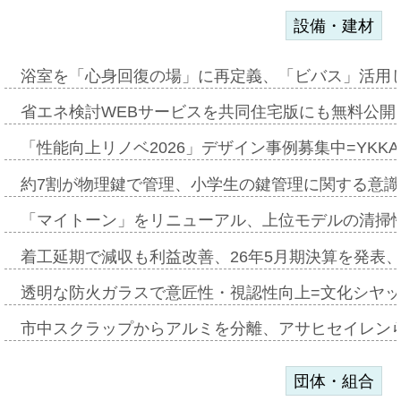
設備・建材
浴室を「心身回復の場」に再定義、「ビバス」活用し
省エネ検討WEBサービスを共同住宅版にも無料公開、
「性能向上リノベ2026」デザイン事例募集中=YKKA
約7割が物理鍵で管理、小学生の鍵管理に関する意識調査
「マイトーン」をリニューアル、上位モデルの清掃
着工延期で減収も利益改善、26年5月期決算を発表
透明な防火ガラスで意匠性・視認性向上=文化シヤ
市中スクラップからアルミを分離、アサヒセイレン
団体・組合