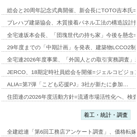
総会と20周年記念式典開催、新会長にTOTO吉本氏
プレハブ建築協会、木質接着パネル工法の構造設計
全宅連坂本会長、「団塊世代の持ち家」今後を懸念
29年度までの「中期計画」を発表、建築物LCCO2
全宅連2026年度事業、「外国人との取引実務調査」新
JERCO、18期定時社員総会を開催=ジェルコビジョン
ALIA=第7弾「こども応援PJ」3社が新たに参加…
住団連の2026年度活動方針=流通市場活性化へ、検
着工・統計・調査
全建総連「第6回工務店アンケート調査」、価格転嫁