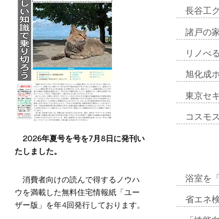
長谷工
諸戸の
リノべ
旭化成
東京セ
コスモ
2026年夏号を号を7月8日に発刊い
たしました。
消費者向けの読んで得するノウハ
浴室を
ウを満載した無料住宅情報紙「ユー
省エネ検
ザー版」を年4回発行しております。