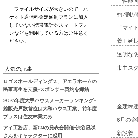
「性能向
ファイルサイズが大きいので、パ
約7割が
ケット通信料金定額制プランに加入
していない携帯電話やスマートフォ
「マイ
ンなどを利用している方はご注意く
ださい。
着工延期
透明な
市中ス
人気の記事
ロゴスホールディングス、アエラホームの
民事再生を支援=スポンサー契約を締結
2025年度大手ハウスメーカーランキング=
全建総
総販売戸数首位は大和ハウス工業、前年度
プラスは住友林業のみ
6月の企
アイ工務店、新CMの発表会開催=渋谷凪咲
新設着工
さんをキャラクターに起用