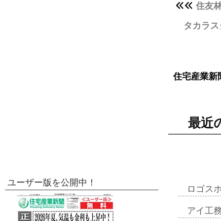
住友林
タカラス
住宅産業新
最近
ユーザー版を公開中！
ロゴス
アイ工