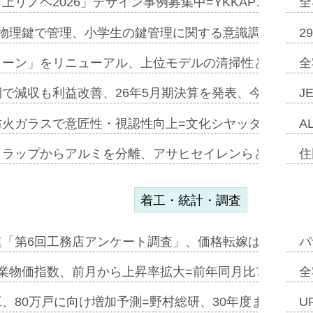
上リノベ2026」デザイン事例募集中=YKKAP…
全
物理鍵で管理、小学生の鍵管理に関する意識調査=Natur
2
トーン」をリニューアル、上位モデルの清掃性と安全性追
全
で減収も利益改善、26年5月期決算を発表、今期は増収
J
防火ガラスで意匠性・視認性向上=文化シヤッター…
A
クラップからアルミを分離、アサヒセイレンらと協働開発
住
着工・統計・調査
連「第6回工務店アンケート調査」、価格転嫁は十分に進
パ
業物価指数、前月から上昇率拡大=前年同月比7・1%上
全
、80万戸に向け増加予測=野村総研、30年度まで〝揺
U