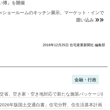
まい博」を開催
=ショールームのキッチン展示、マーケット・インで
囲い込み
2018年12月25日 住宅産業新聞社 編集部
金融・行政
ンサー契約…
交省、空き家・空き地対応で新たな施策パッケージ始動
に起用…
2026年版国土交通白書」住宅分野、住生活基本計画を