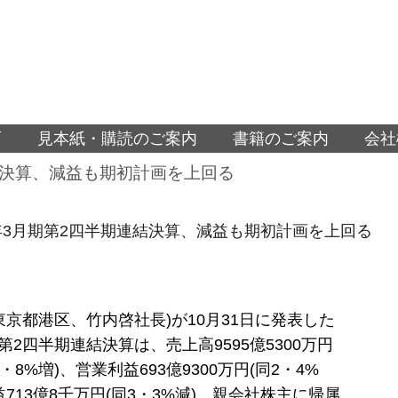
面
見本紙・購読のご案内
書籍のご案内
会社
結決算、減益も期初計画を上回る
年3月期第2四半期連結決算、減益も期初計画を上回る
東京都港区、竹内啓社長)が10月31日に発表した
期第2四半期連結決算は、売上高9595億5300万円
・8%増)、営業利益693億9300万円(同2・4%
益713億8千万円(同3・3%減)、親会社株主に帰属