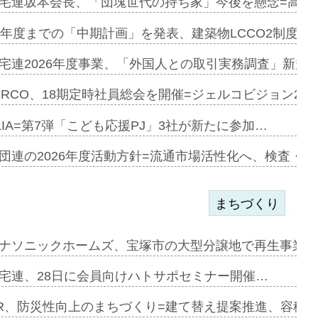
宅連坂本会長、「団塊世代の持ち家」今後を懸念=高齢
e…
9年度までの「中期計画」を発表、建築物LCCO2制度へ
加=リンナ…
宅連2026年度事業、「外国人との取引実務調査」新規に
見込む=…
ERCO、18期定時社員総会を開催=ジェルコビジョン203
LIA=第7弾「こども応援PJ」3社が新たに参加…
開始=三協…
団連の2026年度活動方針=流通市場活性化へ、検査・
まちづくり
まず=「物…
ナソニックホームズ、宝塚市の大型分譲地で再生事業を
昇…
宅連、28日に会員向けハトサポセミナー開催…
り戻し〟…
R、防災性向上のまちづくり=建て替え提案推進、容積