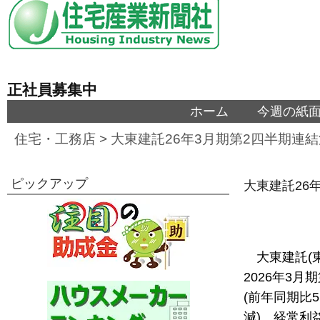
正社員募集中
ホーム
今週の紙
住宅・工務店
>
大東建託26年3月期第2四半期連
ピックアップ
大東建託26
大東建託(
2026年3月
(前年同期比5
減)、経常利