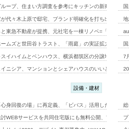
グループ、住まい方調査を参考にキッチンの新商品=「フ
国
家が代々木上原で邸宅、ブランド明確化を打ち出す=年内
地
ると東急不動産が提携、元社宅を一棟リノベ=「職住遊」
a
ホームズと世田谷トラスト、「雨庭」の実証拡大へ=ガー
国
キスイハイムとベンハウス、横浜都筑区の分譲地開発で初
7
スイニシア、マンションとシェアハウスのいいとこどり
2
設備・建材
「心身回復の場」に再定義、「ビバス」活用した新入浴法
総
討WEBサービスを共同住宅版にも無料公開、YKKAP
プ