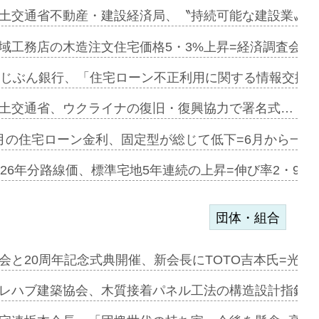
ァミーレキ…
土交通省不動産・建設経済局、〝持続可能な建設業〟の
にも城南エ…
域工務店の木造注文住宅価格5・3%上昇=経済調査会「
融合型の賃…
uじぶん銀行、「住宅ローン不正利用に関する情報交換協
デンカフェ…
土交通省、ウクライナの復旧・復興協力で署名式…
協業=お互…
月の住宅ローン金利、固定型が総じて低下=6月から一転
のコリビング…
026年分路線価、標準宅地5年連続の上昇=伸び率2・9%
団体・組合
を提案=P…
会と20周年記念式典開催、新会長にTOTO吉本氏=光触
とワンビ…
レハブ建築協会、木質接着パネル工法の構造設計指針を