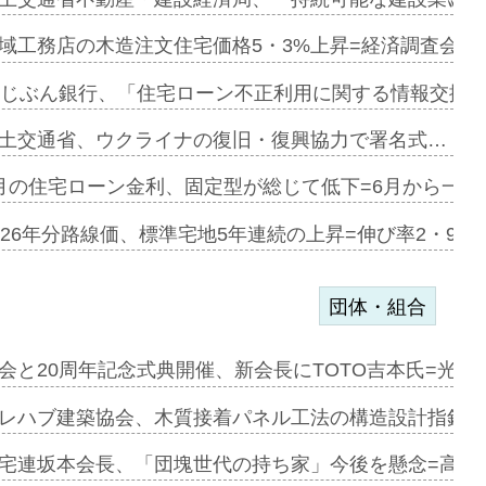
デンカフェ…
域工務店の木造注文住宅価格5・3%上昇=経済調査会「
協業=お互…
uじぶん銀行、「住宅ローン不正利用に関する情報交換協
のコリビング…
土交通省、ウクライナの復旧・復興協力で署名式…
ある2階建…
月の住宅ローン金利、固定型が総じて低下=6月から一転
第1弾が開…
026年分路線価、標準宅地5年連続の上昇=伸び率2・9%
団体・組合
会と20周年記念式典開催、新会長にTOTO吉本氏=光触
e…
レハブ建築協会、木質接着パネル工法の構造設計指針を
加=リンナ…
宅連坂本会長、「団塊世代の持ち家」今後を懸念=高齢