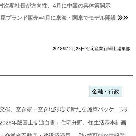
田村次期社長が方向性、4月に中国の具体策開示
の平屋ブランド販売=4月に東海・関東でモデル開設
2018年12月25日 住宅産業新聞社 編集部
金融・行政
ァミーレキ…
交省、空き家・空き地対応で新たな施策パッケージ始動
にも城南エ…
2026年版国土交通白書」住宅分野、住生活基本計画を
融合型の賃…
土交通省不動産・建設経済局、〝持続可能な建設業〟の