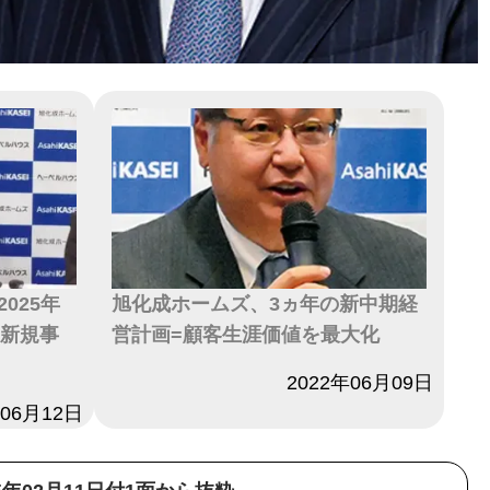
025年
旭化成ホームズ、3ヵ年の新中期経
て新規事
営計画=顧客生涯価値を最大化
日付
2022年06月09日
年06月12日