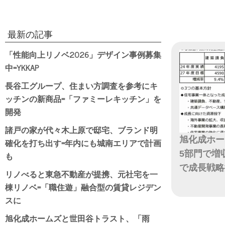
最新の記事
「性能向上リノベ2026」デザイン事例募集
中=YKKAP
長谷工グループ、住まい方調査を参考にキ
ッチンの新商品=「ファミーレキッチン」を
開発
諸戸の家が代々木上原で邸宅、ブランド明
旭化成ホー
確化を打ち出す=年内にも城南エリアで計画
5部門で増
も
で成長戦略
リノべると東急不動産が提携、元社宅を一
棟リノベ=「職住遊」融合型の賃貸レジデン
日付
スに
旭化成ホームズと世田谷トラスト、「雨