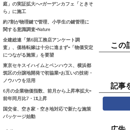
庭」の実証拡大へ=ガーデンカフェ「ときそ
ら」に施工
約7割が物理鍵で管理、小学生の鍵管理に
関する意識調査=Nature
全建総連「第6回工務店アンケート調
この
査」、価格転嫁は十分に進まず=「物価安定
につながる施策」を要望
東京セキスイハイムとベンハウス、横浜都
筑区の分譲地開発で初協業=お互いの技術・
ノウハウを活用
記事
6月の企業物価指数、前月から上昇率拡大=
前年同月比7・1%上昇
国交省、空き家・空き地対応で新たな施策
パッケージ始動
広告