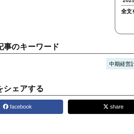
20
全文
記事のキーワード
中期経営
をシェアする
facebook
share