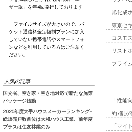
ザー版」を年4回発行しております。
旭化成
ファイルサイズが大きいので、パ
東京セ
ケット通信料金定額制プランに加入
していない携帯電話やスマートフォ
コスモ
ンなどを利用している方はご注意く
リスト
ださい。
プライ
人気の記事
国交省、空き家・空き地対応で新たな施策
パッケージ始動
「性能向
2025年度大手ハウスメーカーランキング=
約7割が
総販売戸数首位は大和ハウス工業、前年度
プラスは住友林業のみ
「マイ