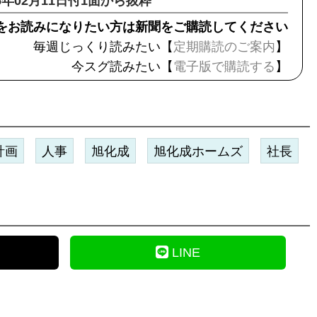
25年02月11日付1面から抜粋
をお読みになりたい方は新聞をご購読してください
毎週じっくり読みたい【
定期購読のご案内
】
今スグ読みたい【
電子版で購読する
】
計画
人事
旭化成
旭化成ホームズ
社長
LINE