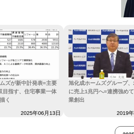
ムズが新中計発表=主要
旭化成ホームズグループ、2
収目指す、住宅事業一体
に売上1兆円へ=連携強め
描く
業創出
2025年06月13日
日付
2019