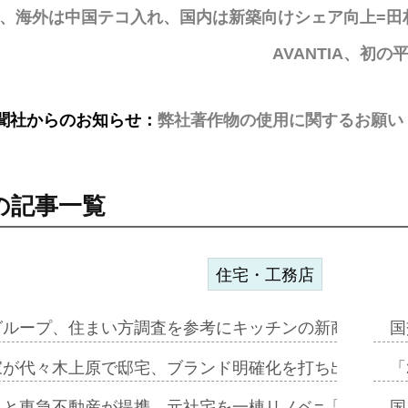
TO、海外は中国テコ入れ、国内は新築向けシェア向上=
AVANTIA、初
聞社からのお知らせ：
弊社著作物の使用に関するお願い
の記事一覧
住宅・工務店
グループ、住まい方調査を参考にキッチンの新商品=「フ
国
家が代々木上原で邸宅、ブランド明確化を打ち出す=年内
「
ると東急不動産が提携、元社宅を一棟リノベ=「職住遊」
国