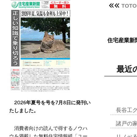
TO
住宅産業新
最近
2026年夏号を号を7月8日に発刊い
たしました。
長谷工
諸戸の
消費者向けの読んで得するノウハ
ウを満載した無料住宅情報紙「ユー
リノべ