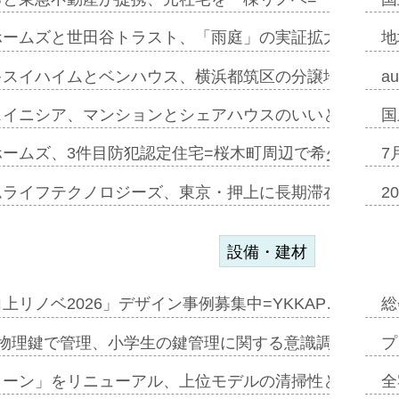
ホームズと世田谷トラスト、「雨庭」の実証拡大へ=ガー
地
キスイハイムとベンハウス、横浜都筑区の分譲地開発で初
a
スイニシア、マンションとシェアハウスのいいとこどり
国
ホームズ、3件目防犯認定住宅=桜木町周辺で希少価値の
7
ムライフテクノロジーズ、東京・押上に長期滞在型ホテル
2
設備・建材
上リノベ2026」デザイン事例募集中=YKKAP…
総
物理鍵で管理、小学生の鍵管理に関する意識調査=Natur
プ
トーン」をリニューアル、上位モデルの清掃性と安全性追
全