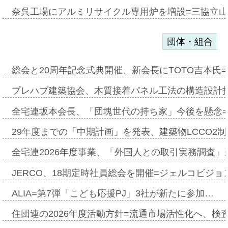
奈呉工場にアルミリサイクル専用炉を増設=三協立
団体・組合
総会と20周年記念式典開催、新会長にTOTO吉本氏
プレハブ建築協会、木質接着パネル工法の構造設計
全宅連坂本会長、「団塊世代の持ち家」今後を懸念
29年度までの「中期計画」を発表、建築物LCCO2
全宅連2026年度事業、「外国人との取引実務調査」新
JERCO、18期定時社員総会を開催=ジェルコビジョン
ALIA=第7弾「こども応援PJ」3社が新たに参加…
住団連の2026年度活動方針=流通市場活性化へ、検