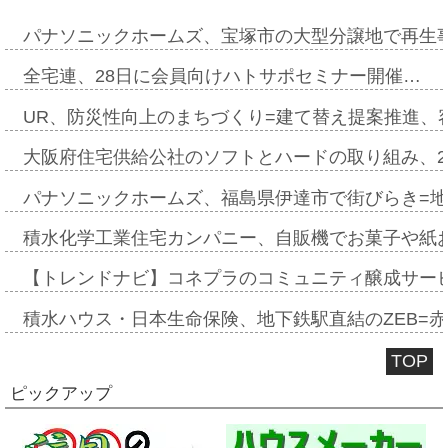
パナソニックホームズ、宝塚市の大型分譲地で再生
全宅連、28日に会員向けハトサポセミナー開催…
UR、防災性向上のまちづくり=建て替え提案推進、
大阪府住宅供給公社のソフトとハードの取り組み、2
パナソニックホームズ、福島県伊達市で街びらき=
積水化学工業住宅カンパニー、自販機でお菓子や紙
【トレンドナビ】コネプラのコミュニティ醸成サー
積水ハウス・日本生命保険、地下鉄駅直結のZEB=赤坂
TOP
ピックアップ