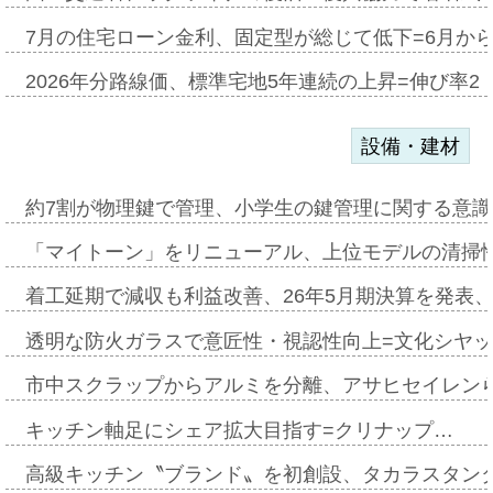
7月の住宅ローン金利、固定型が総じて低下=6月か
2026年分路線価、標準宅地5年連続の上昇=伸び率2・
設備・建材
約7割が物理鍵で管理、小学生の鍵管理に関する意識調査
「マイトーン」をリニューアル、上位モデルの清掃
着工延期で減収も利益改善、26年5月期決算を発表
透明な防火ガラスで意匠性・視認性向上=文化シヤ
市中スクラップからアルミを分離、アサヒセイレン
キッチン軸足にシェア拡大目指す=クリナップ…
高級キッチン〝ブランド〟を初創設、タカラスタン