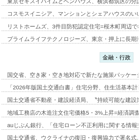
東京セキスイハイムとベンハウス、横浜都筑区の分
コスモスイニシア、マンションとシェアハウスのい
リストホームズ、3件目防犯認定住宅=桜木町周辺で
プライムライフテクノロジーズ、東京・押上に長期
金融・行政
国交省、空き家・空き地対応で新たな施策パッケー
「2026年版国土交通白書」住宅分野、住生活基本計
国土交通省不動産・建設経済局、〝持続可能な建設
地域工務店の木造注文住宅価格5・3%上昇=経済調
auじぶん銀行、「住宅ローン不正利用に関する情報
国土交通省、ウクライナの復旧・復興協力で署名式