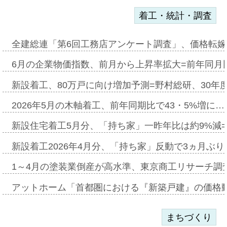
着工・統計・調査
全建総連「第6回工務店アンケート調査」、価格転嫁
6月の企業物価指数、前月から上昇率拡大=前年同月比
新設着工、80万戸に向け増加予測=野村総研、30年
2026年5月の木軸着工、前年同期比で43・5%増に…
新設住宅着工5月分、「持ち家」一昨年比は約9%減=
新設着工2026年4月分、「持ち家」反動で3ヵ月ぶ
1～4月の塗装業倒産が高水準、東京商工リサーチ調
アットホーム「首都圏における『新築戸建』の価格
まちづくり