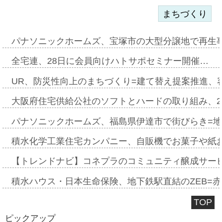
まちづくり
パナソニックホームズ、宝塚市の大型分譲地で再生
全宅連、28日に会員向けハトサポセミナー開催…
UR、防災性向上のまちづくり=建て替え提案推進、
大阪府住宅供給公社のソフトとハードの取り組み、2
パナソニックホームズ、福島県伊達市で街びらき=
積水化学工業住宅カンパニー、自販機でお菓子や紙
【トレンドナビ】コネプラのコミュニティ醸成サー
積水ハウス・日本生命保険、地下鉄駅直結のZEB=赤坂
TOP
ピックアップ