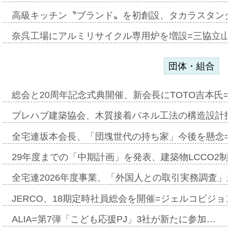
高級キッチン〝ブランド〟を初創設、タカラスタン
奈呉工場にアルミリサイクル専用炉を増設=三協立
団体・組合
総会と20周年記念式典開催、新会長にTOTO吉本氏
プレハブ建築協会、木質接着パネル工法の構造設計
全宅連坂本会長、「団塊世代の持ち家」今後を懸念
29年度までの「中期計画」を発表、建築物LCCO2
全宅連2026年度事業、「外国人との取引実務調査」新
JERCO、18期定時社員総会を開催=ジェルコビジョン
ALIA=第7弾「こども応援PJ」3社が新たに参加…