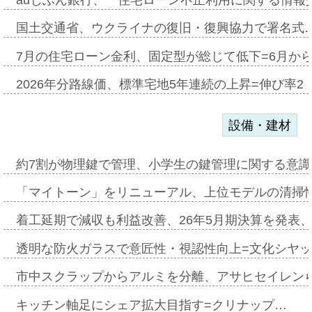
auじぶん銀行、「住宅ローン不正利用に関する情報
国土交通省、ウクライナの復旧・復興協力で署名式
7月の住宅ローン金利、固定型が総じて低下=6月か
2026年分路線価、標準宅地5年連続の上昇=伸び率2・
設備・建材
約7割が物理鍵で管理、小学生の鍵管理に関する意識調査
「マイトーン」をリニューアル、上位モデルの清掃
着工延期で減収も利益改善、26年5月期決算を発表
透明な防火ガラスで意匠性・視認性向上=文化シヤ
市中スクラップからアルミを分離、アサヒセイレン
キッチン軸足にシェア拡大目指す=クリナップ…