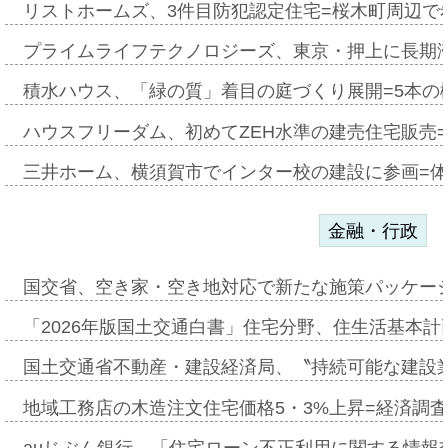
リストホームズ、3件目防犯認定住宅=桜木町周辺で
プライムライフテクノロジーズ、東京・押上に長期
積水ハウス、「緑の質」着目の庭づくり展開=5本の
ハウスフリーダム、初めてZEH水準の建売住宅販売
三井ホーム、横須賀市でインター校の建設に参画=体
金融・行政
国交省、空き家・空き地対応で新たな施策パッケー
「2026年版国土交通白書」住宅分野、住生活基本計
国土交通省不動産・建設経済局、〝持続可能な建設
地域工務店の木造注文住宅価格5・3%上昇=経済調