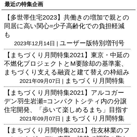
最近の特集企画
【多世帯住宅2023】共働きの増加で親との
同居に高い関心=少子高齢化での負担軽減
も
ユーザー版
特別増刊号
2023年12月14日 |
【まちづくり月間特集2021】東京・中延の
不燃化プロジェクトとM要除却の基準案、
まちづくり支える融資と建て替えの枠組み
まちづくり月間特集
2021年09月07日 |
【まちづくり月間特集2021】アルコガー
デン羽生岩瀬=コンパクトシティ内の分譲
住宅開発、「歩いて楽しめるまち」目指す
まちづくり月間特集
2021年09月07日 |
【まちづくり月間特集2021】住友林業のフ