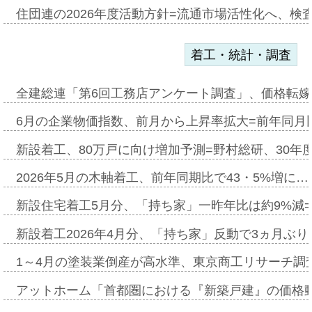
住団連の2026年度活動方針=流通市場活性化へ、検
着工・統計・調査
全建総連「第6回工務店アンケート調査」、価格転嫁
6月の企業物価指数、前月から上昇率拡大=前年同月比
新設着工、80万戸に向け増加予測=野村総研、30年
2026年5月の木軸着工、前年同期比で43・5%増に…
新設住宅着工5月分、「持ち家」一昨年比は約9%減=
新設着工2026年4月分、「持ち家」反動で3ヵ月ぶ
1～4月の塗装業倒産が高水準、東京商工リサーチ調
アットホーム「首都圏における『新築戸建』の価格