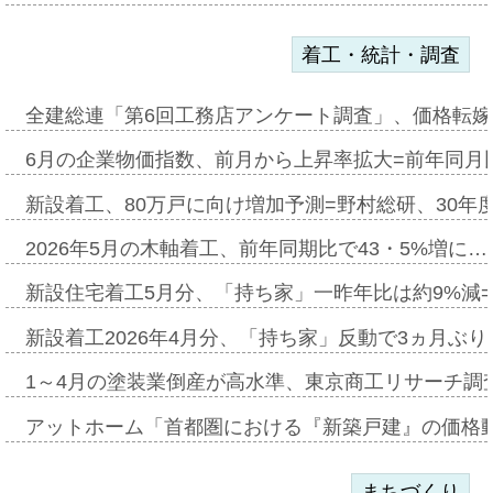
着工・統計・調査
全建総連「第6回工務店アンケート調査」、価格転嫁
6月の企業物価指数、前月から上昇率拡大=前年同月比
新設着工、80万戸に向け増加予測=野村総研、30年
2026年5月の木軸着工、前年同期比で43・5%増に…
新設住宅着工5月分、「持ち家」一昨年比は約9%減=
新設着工2026年4月分、「持ち家」反動で3ヵ月ぶ
1～4月の塗装業倒産が高水準、東京商工リサーチ調
アットホーム「首都圏における『新築戸建』の価格
まちづくり