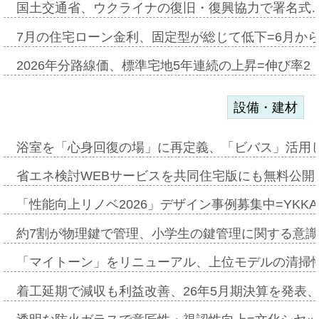
国土交通省、ウクライナの復旧・復興協力で署名式
7月の住宅ローン金利、固定型が総じて低下=6月か
2026年分路線価、標準宅地5年連続の上昇=伸び率2・
設備・建材
浴室を「心身回復の場」に再定義、「ビバス」活用し
省エネ検討WEBサービスを共同住宅版にも無料公開、
「性能向上リノベ2026」デザイン事例募集中=YKKA
約7割が物理鍵で管理、小学生の鍵管理に関する意識調査
「マイトーン」をリニューアル、上位モデルの清掃
着工延期で減収も利益改善、26年5月期決算を発表