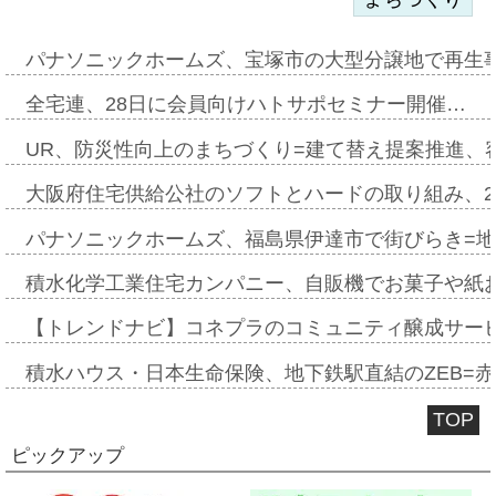
パナソニックホームズ、宝塚市の大型分譲地で再生
全宅連、28日に会員向けハトサポセミナー開催…
UR、防災性向上のまちづくり=建て替え提案推進、
大阪府住宅供給公社のソフトとハードの取り組み、2
パナソニックホームズ、福島県伊達市で街びらき=
積水化学工業住宅カンパニー、自販機でお菓子や紙
【トレンドナビ】コネプラのコミュニティ醸成サー
積水ハウス・日本生命保険、地下鉄駅直結のZEB=赤坂
TOP
ピックアップ