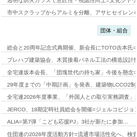
透明な防火ガラスで意匠性・視認性向上=文化シヤ
市中スクラップからアルミを分離、アサヒセイレン
団体・組合
総会と20周年記念式典開催、新会長にTOTO吉本氏
プレハブ建築協会、木質接着パネル工法の構造設計
全宅連坂本会長、「団塊世代の持ち家」今後を懸念
29年度までの「中期計画」を発表、建築物LCCO2
全宅連2026年度事業、「外国人との取引実務調査」新
JERCO、18期定時社員総会を開催=ジェルコビジョン
ALIA=第7弾「こども応援PJ」3社が新たに参加…
住団連の2026年度活動方針=流通市場活性化へ、検