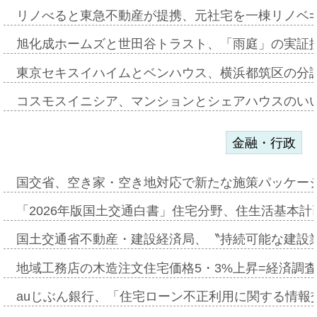
リノべると東急不動産が提携、元社宅を一棟リノベ
旭化成ホームズと世田谷トラスト、「雨庭」の実証
東京セキスイハイムとベンハウス、横浜都筑区の分
コスモスイニシア、マンションとシェアハウスのい
金融・行政
国交省、空き家・空き地対応で新たな施策パッケー
「2026年版国土交通白書」住宅分野、住生活基本計
国土交通省不動産・建設経済局、〝持続可能な建設
地域工務店の木造注文住宅価格5・3%上昇=経済調
auじぶん銀行、「住宅ローン不正利用に関する情報