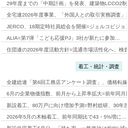
29年度までの「中期計画」を発表、建築物LCCO2
全宅連2026年度事業、「外国人との取引実務調査」新
JERCO、18期定時社員総会を開催=ジェルコビジョン
ALIA=第7弾「こども応援PJ」3社が新たに参加…
住団連の2026年度活動方針=流通市場活性化へ、検
着工・統計・調査
全建総連「第6回工務店アンケート調査」、価格転嫁
6月の企業物価指数、前月から上昇率拡大=前年同月比
新設着工、80万戸に向け増加予測=野村総研、30年
2026年5月の木軸着工、前年同期比で43・5%増に…