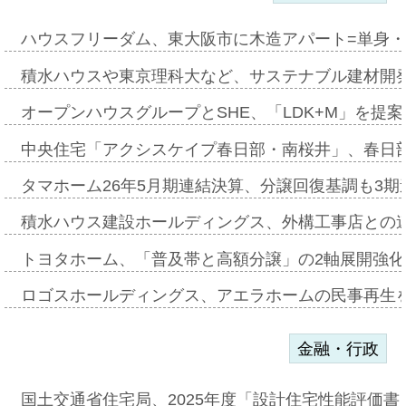
ハウスフリーダム、東大阪市に木造アパート=単身・
積水ハウスや東京理科大など、サステナブル建材開
オープンハウスグループとSHE、「LDK+M」を提
中央住宅「アクシスケイプ春日部・南桜井」、春日
タマホーム26年5月期連結決算、分譲回復基調も3
積水ハウス建設ホールディングス、外構工事店との
トヨタホーム、「普及帯と高額分譲」の2軸展開強化
ロゴスホールディングス、アエラホームの民事再生
金融・行政
国土交通省住宅局、2025年度「設計住宅性能評価