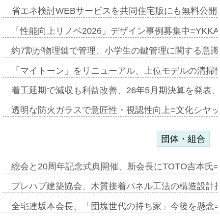
省エネ検討WEBサービスを共同住宅版にも無料公開、
「性能向上リノベ2026」デザイン事例募集中=YKKA
約7割が物理鍵で管理、小学生の鍵管理に関する意識調査
「マイトーン」をリニューアル、上位モデルの清掃
着工延期で減収も利益改善、26年5月期決算を発表
透明な防火ガラスで意匠性・視認性向上=文化シヤ
団体・組合
総会と20周年記念式典開催、新会長にTOTO吉本氏
プレハブ建築協会、木質接着パネル工法の構造設計
全宅連坂本会長、「団塊世代の持ち家」今後を懸念