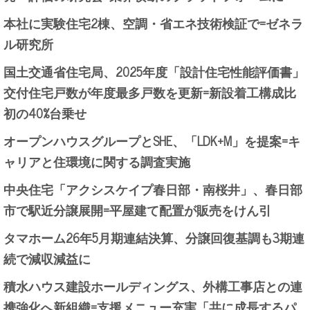
本社に実験住宅2棟、空調・省エネ技術検証で=ゼネラ
ル研究所
国土交通省住宅局、2025年度「設計住宅性能評価書」
交付住宅戸数が年度最多戸数を更新=新設着工構成比
初の40%台乗せ
オープンハウスグループとSHE、「LDK+M」を提案=キ
ャリアと住環境に関する調査実施
中央住宅「アクシスケイプ春日部・南桜井」、春日部
市で駅近分譲展開=平屋建て配置が販売をけん引
タマホーム26年5月期連結決算、分譲回復基調も3期連
続で減収減益に
積水ハウス建設ホールディングス、外構工事店との連
携強化へ新組織=支援メニュー充実「共に成長するパ