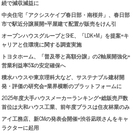
続で減収減益に
中央住宅「アクシスケイプ春日部・南桜井」、春日部
市で駅近分譲展開=平屋建て配置が販売をけん引
オープンハウスグループとSHE、「LDK+M」を提案=キ
ャリアと住環境に関する調査実施
トヨタホーム、「普及帯と高額分譲」の2軸展開強化=
営業利益率5%の安定確保へ
積水ハウスや東京理科大など、サステナブル建材開
発・評価の研究会=業界横断のプラットフォームに
2025年度大手ハウスメーカーランキング=総販売戸数
首位は大和ハウス工業、前年度プラスは住友林業のみ
アイ工務店、新CMの発表会開催=渋谷凪咲さんをキャ
ラクターに起用