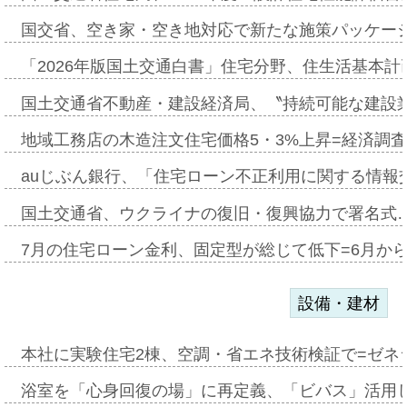
国交省、空き家・空き地対応で新たな施策パッケー
「2026年版国土交通白書」住宅分野、住生活基本計
国土交通省不動産・建設経済局、〝持続可能な建設
地域工務店の木造注文住宅価格5・3%上昇=経済調
auじぶん銀行、「住宅ローン不正利用に関する情報
国土交通省、ウクライナの復旧・復興協力で署名式
7月の住宅ローン金利、固定型が総じて低下=6月か
設備・建材
本社に実験住宅2棟、空調・省エネ技術検証で=ゼネ
浴室を「心身回復の場」に再定義、「ビバス」活用し