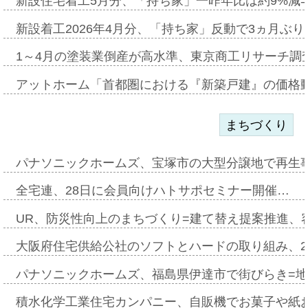
新設住宅着工5月分、「持ち家」一昨年比は約9%減=
新設着工2026年4月分、「持ち家」反動で3ヵ月ぶ
1～4月の塗装業倒産が高水準、東京商工リサーチ調
アットホーム「首都圏における『新築戸建』の価格
まちづくり
パナソニックホームズ、宝塚市の大型分譲地で再生
全宅連、28日に会員向けハトサポセミナー開催…
UR、防災性向上のまちづくり=建て替え提案推進、
大阪府住宅供給公社のソフトとハードの取り組み、2
パナソニックホームズ、福島県伊達市で街びらき=
積水化学工業住宅カンパニー、自販機でお菓子や紙