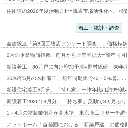
住団連の2026年度活動方針=流通市場活性化へ、検
着工・統計・調査
全建総連「第6回工務店アンケート調査」、価格転嫁
6月の企業物価指数、前月から上昇率拡大=前年同月比
新設着工、80万戸に向け増加予測=野村総研、30年
2026年5月の木軸着工、前年同期比で43・5%増に…
新設住宅着工5月分、「持ち家」一昨年比は約9%減=
新設着工2026年4月分、「持ち家」反動で3ヵ月ぶ
1～4月の塗装業倒産が高水準、東京商工リサーチ調
アットホーム「首都圏における『新築戸建』の価格