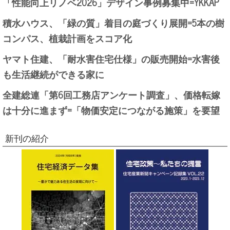
「性能向上リノベ2026」デザイン事例募集中=YKKAP
積水ハウス、「緑の質」着目の庭づくり展開=5本の樹
コンパス、植栽計画をスコア化
ヤマト住建、「耐水害住宅仕様」の販売開始=水害後
も生活継続ができる家に
全建総連「第6回工務店アンケート調査」、価格転嫁
は十分に進まず=「物価安定につながる施策」を要望
新刊の紹介