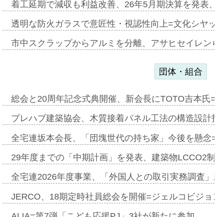
着工延期で減収も利益改善、26年5月期決算を発表
透明な防火ガラスで意匠性・視認性向上=文化シヤ
市中スクラップからアルミを分離、アサヒセイレン
団体・組合
総会と20周年記念式典開催、新会長にTOTO吉本氏
プレハブ建築協会、木質接着パネル工法の構造設計
全宅連坂本会長、「団塊世代の持ち家」今後を懸念
29年度までの「中期計画」を発表、建築物LCCO2
全宅連2026年度事業、「外国人との取引実務調査」新
JERCO、18期定時社員総会を開催=ジェルコビジョン
ALIA=第7弾「こども応援PJ」3社が新たに参加…