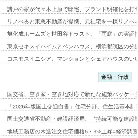
諸戸の家が代々木上原で邸宅、ブランド明確化を打
リノべると東急不動産が提携、元社宅を一棟リノベ
旭化成ホームズと世田谷トラスト、「雨庭」の実証
東京セキスイハイムとベンハウス、横浜都筑区の分
コスモスイニシア、マンションとシェアハウスのい
金融・行政
国交省、空き家・空き地対応で新たな施策パッケー
「2026年版国土交通白書」住宅分野、住生活基本計
国土交通省不動産・建設経済局、〝持続可能な建設
地域工務店の木造注文住宅価格5・3%上昇=経済調