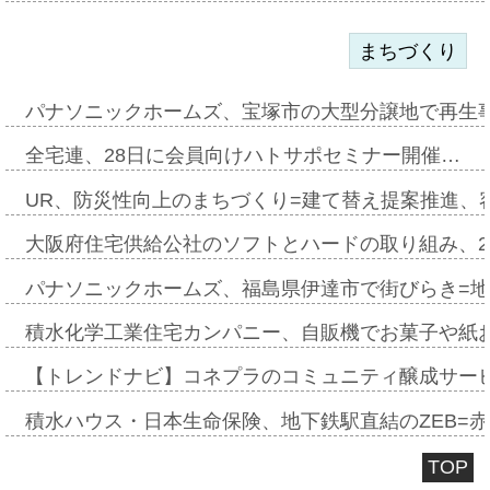
まちづくり
パナソニックホームズ、宝塚市の大型分譲地で再生
全宅連、28日に会員向けハトサポセミナー開催…
UR、防災性向上のまちづくり=建て替え提案推進、
大阪府住宅供給公社のソフトとハードの取り組み、2
パナソニックホームズ、福島県伊達市で街びらき=
積水化学工業住宅カンパニー、自販機でお菓子や紙
【トレンドナビ】コネプラのコミュニティ醸成サー
積水ハウス・日本生命保険、地下鉄駅直結のZEB=赤坂
TOP