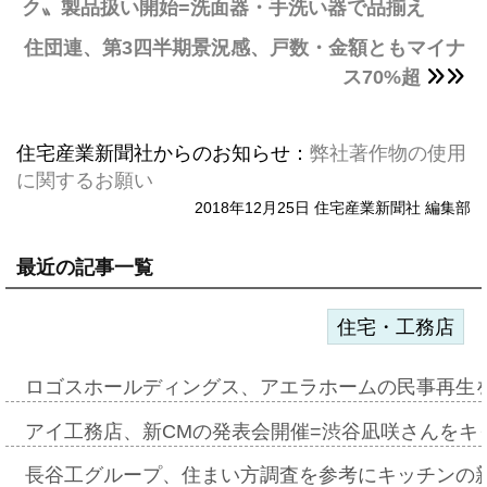
ク〟製品扱い開始=洗面器・手洗い器で品揃え
住団連、第3四半期景況感、戸数・金額ともマイナ
ス70%超
住宅産業新聞社からのお知らせ：
弊社著作物の使用
に関するお願い
2018年12月25日 住宅産業新聞社 編集部
最近の記事一覧
住宅・工務店
ロゴスホールディングス、アエラホームの民事再生
アイ工務店、新CMの発表会開催=渋谷凪咲さんをキ
長谷工グループ、住まい方調査を参考にキッチンの