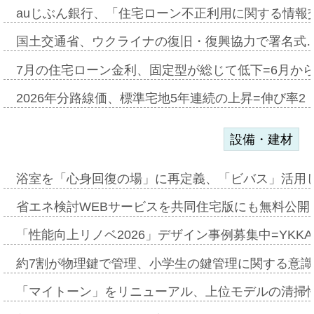
auじぶん銀行、「住宅ローン不正利用に関する情報
国土交通省、ウクライナの復旧・復興協力で署名式
7月の住宅ローン金利、固定型が総じて低下=6月か
2026年分路線価、標準宅地5年連続の上昇=伸び率2・
設備・建材
浴室を「心身回復の場」に再定義、「ビバス」活用し
省エネ検討WEBサービスを共同住宅版にも無料公開、
「性能向上リノベ2026」デザイン事例募集中=YKKA
約7割が物理鍵で管理、小学生の鍵管理に関する意識調査
「マイトーン」をリニューアル、上位モデルの清掃