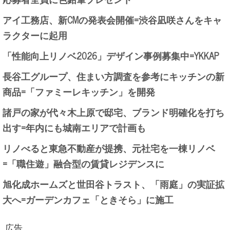
アイ工務店、新CMの発表会開催=渋谷凪咲さんをキャ
ラクターに起用
「性能向上リノベ2026」デザイン事例募集中=YKKAP
長谷工グループ、住まい方調査を参考にキッチンの新
商品=「ファミーレキッチン」を開発
諸戸の家が代々木上原で邸宅、ブランド明確化を打ち
出す=年内にも城南エリアで計画も
リノべると東急不動産が提携、元社宅を一棟リノベ
=「職住遊」融合型の賃貸レジデンスに
旭化成ホームズと世田谷トラスト、「雨庭」の実証拡
大へ=ガーデンカフェ「ときそら」に施工
広告