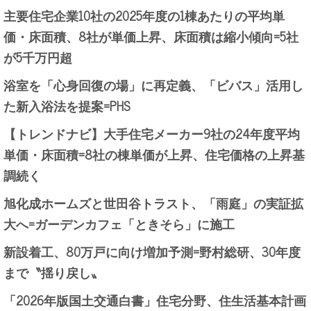
主要住宅企業10社の2025年度の1棟あたりの平均単
価・床面積、8社が単価上昇、床面積は縮小傾向=5社
が5千万円超
浴室を「心身回復の場」に再定義、「ビバス」活用し
た新入浴法を提案=PHS
【トレンドナビ】大手住宅メーカー9社の24年度平均
単価・床面積=8社の棟単価が上昇、住宅価格の上昇基
調続く
旭化成ホームズと世田谷トラスト、「雨庭」の実証拡
大へ=ガーデンカフェ「ときそら」に施工
新設着工、80万戸に向け増加予測=野村総研、30年度
まで〝揺り戻し〟
「2026年版国土交通白書」住宅分野、住生活基本計画