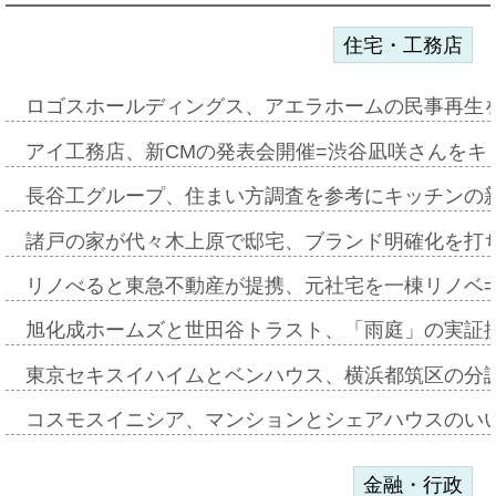
住宅・工務店
ロゴスホールディングス、アエラホームの民事再生
アイ工務店、新CMの発表会開催=渋谷凪咲さんをキ
長谷工グループ、住まい方調査を参考にキッチンの
諸戸の家が代々木上原で邸宅、ブランド明確化を打
リノべると東急不動産が提携、元社宅を一棟リノベ
旭化成ホームズと世田谷トラスト、「雨庭」の実証
東京セキスイハイムとベンハウス、横浜都筑区の分
コスモスイニシア、マンションとシェアハウスのい
金融・行政