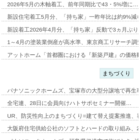
2026年5月の木軸着工、前年同期比で43・5%増に…
新設住宅着工5月分、「持ち家」一昨年比は約9%減=
新設着工2026年4月分、「持ち家」反動で3ヵ月ぶ
1～4月の塗装業倒産が高水準、東京商工リサーチ調
アットホーム「首都圏における『新築戸建』の価格
まちづくり
パナソニックホームズ、宝塚市の大型分譲地で再生
全宅連、28日に会員向けハトサポセミナー開催…
UR、防災性向上のまちづくり=建て替え提案推進、
大阪府住宅供給公社のソフトとハードの取り組み、2