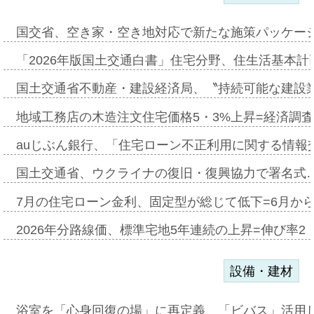
国交省、空き家・空き地対応で新たな施策パッケー
「2026年版国土交通白書」住宅分野、住生活基本計
国土交通省不動産・建設経済局、〝持続可能な建設
地域工務店の木造注文住宅価格5・3%上昇=経済調
auじぶん銀行、「住宅ローン不正利用に関する情報
国土交通省、ウクライナの復旧・復興協力で署名式
7月の住宅ローン金利、固定型が総じて低下=6月か
2026年分路線価、標準宅地5年連続の上昇=伸び率2・
設備・建材
浴室を「心身回復の場」に再定義、「ビバス」活用し