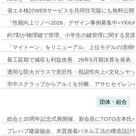
省エネ検討WEBサービスを共同住宅版にも無料公開、
「性能向上リノベ2026」デザイン事例募集中=YKKA
約7割が物理鍵で管理、小学生の鍵管理に関する意識調査
「マイトーン」をリニューアル、上位モデルの清掃
着工延期で減収も利益改善、26年5月期決算を発表
透明な防火ガラスで意匠性・視認性向上=文化シヤ
市中スクラップからアルミを分離、アサヒセイレン
団体・組合
総会と20周年記念式典開催、新会長にTOTO吉本氏
プレハブ建築協会、木質接着パネル工法の構造設計