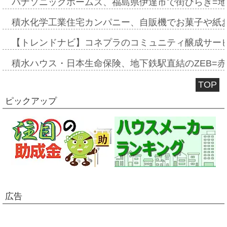
パナソニックホームズ、福島県伊達市で街びらき=
積水化学工業住宅カンパニー、自販機でお菓子や紙
【トレンドナビ】コネプラのコミュニティ醸成サー
積水ハウス・日本生命保険、地下鉄駅直結のZEB=赤坂
TOP
ピックアップ
広告