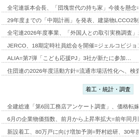
全宅連坂本会長、「団塊世代の持ち家」今後を懸念
29年度までの「中期計画」を発表、建築物LCCO2
全宅連2026年度事業、「外国人との取引実務調査」新
JERCO、18期定時社員総会を開催=ジェルコビジョン
ALIA=第7弾「こども応援PJ」3社が新たに参加…
住団連の2026年度活動方針=流通市場活性化へ、検
着工・統計・調査
全建総連「第6回工務店アンケート調査」、価格転嫁
6月の企業物価指数、前月から上昇率拡大=前年同月比
新設着工、80万戸に向け増加予測=野村総研、30年