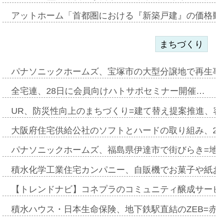
アットホーム「首都圏における『新築戸建』の価格
まちづくり
パナソニックホームズ、宝塚市の大型分譲地で再生
全宅連、28日に会員向けハトサポセミナー開催…
UR、防災性向上のまちづくり=建て替え提案推進、
大阪府住宅供給公社のソフトとハードの取り組み、2
パナソニックホームズ、福島県伊達市で街びらき=
積水化学工業住宅カンパニー、自販機でお菓子や紙
【トレンドナビ】コネプラのコミュニティ醸成サー
積水ハウス・日本生命保険、地下鉄駅直結のZEB=赤坂