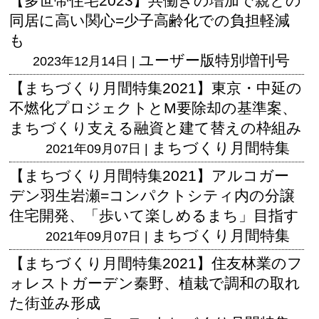
【多世帯住宅2023】共働きの増加で親との
同居に高い関心=少子高齢化での負担軽減
も
ユーザー版
特別増刊号
2023年12月14日 |
【まちづくり月間特集2021】東京・中延の
不燃化プロジェクトとM要除却の基準案、
まちづくり支える融資と建て替えの枠組み
まちづくり月間特集
2021年09月07日 |
【まちづくり月間特集2021】アルコガー
デン羽生岩瀬=コンパクトシティ内の分譲
住宅開発、「歩いて楽しめるまち」目指す
まちづくり月間特集
2021年09月07日 |
【まちづくり月間特集2021】住友林業のフ
ォレストガーデン秦野、植栽で調和の取れ
た街並み形成