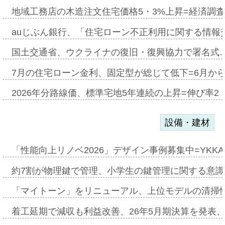
地域工務店の木造注文住宅価格5・3%上昇=経済調
auじぶん銀行、「住宅ローン不正利用に関する情報
国土交通省、ウクライナの復旧・復興協力で署名式
7月の住宅ローン金利、固定型が総じて低下=6月か
2026年分路線価、標準宅地5年連続の上昇=伸び率2・
設備・建材
「性能向上リノベ2026」デザイン事例募集中=YKKA
約7割が物理鍵で管理、小学生の鍵管理に関する意識調査
「マイトーン」をリニューアル、上位モデルの清掃
着工延期で減収も利益改善、26年5月期決算を発表