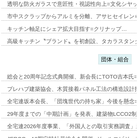
透明な防火ガラスで意匠性・視認性向上=文化シヤ
市中スクラップからアルミを分離、アサヒセイレン
キッチン軸足にシェア拡大目指す=クリナップ…
高級キッチン〝ブランド〟を初創設、タカラスタン
団体・組合
総会と20周年記念式典開催、新会長にTOTO吉本氏
プレハブ建築協会、木質接着パネル工法の構造設計
全宅連坂本会長、「団塊世代の持ち家」今後を懸念
29年度までの「中期計画」を発表、建築物LCCO2
全宅連2026年度事業、「外国人との取引実務調査」新