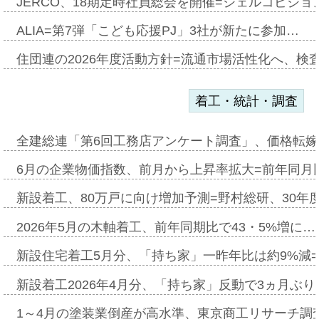
JERCO、18期定時社員総会を開催=ジェルコビジョン
ALIA=第7弾「こども応援PJ」3社が新たに参加…
住団連の2026年度活動方針=流通市場活性化へ、検
着工・統計・調査
全建総連「第6回工務店アンケート調査」、価格転嫁
6月の企業物価指数、前月から上昇率拡大=前年同月比
新設着工、80万戸に向け増加予測=野村総研、30年
2026年5月の木軸着工、前年同期比で43・5%増に…
新設住宅着工5月分、「持ち家」一昨年比は約9%減=
新設着工2026年4月分、「持ち家」反動で3ヵ月ぶ
1～4月の塗装業倒産が高水準、東京商工リサーチ調