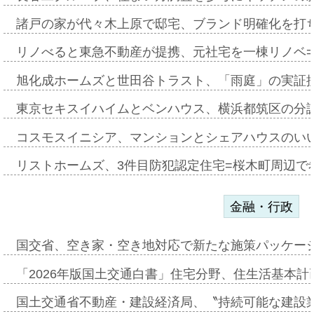
諸戸の家が代々木上原で邸宅、ブランド明確化を打
リノべると東急不動産が提携、元社宅を一棟リノベ
旭化成ホームズと世田谷トラスト、「雨庭」の実証
東京セキスイハイムとベンハウス、横浜都筑区の分
コスモスイニシア、マンションとシェアハウスのい
リストホームズ、3件目防犯認定住宅=桜木町周辺で
金融・行政
国交省、空き家・空き地対応で新たな施策パッケー
「2026年版国土交通白書」住宅分野、住生活基本計
国土交通省不動産・建設経済局、〝持続可能な建設