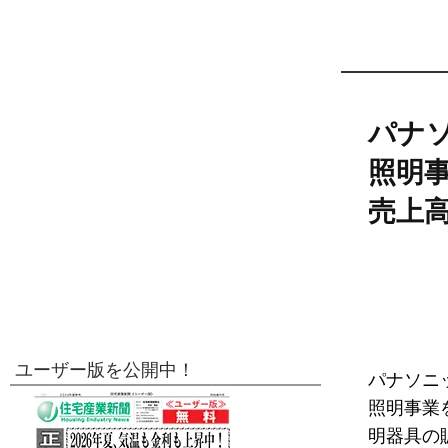
パナソ
照明
売上高
ユーザー版を公開中！
パナソニ
照明事業
明器具の