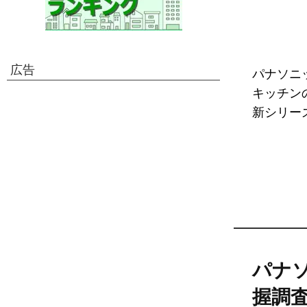
広告
パナソニ
キッチン
新シリーズ
パナ
握調