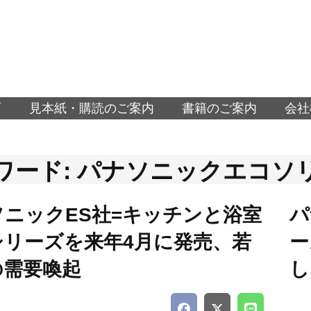
面
見本紙・購読のご案内
書籍のご案内
会社
ワード: パナソニックエコソ
ソニックES社=キッチンと浴室
パ
シリーズを来年4月に発売、若
ー
の需要喚起
し