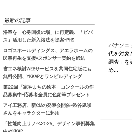
最新の記事
浴室を「心身回復の場」に再定義、「ビバ
ス」活用した新入浴法を提案=PHS
パナソニ
ロゴスホールディングス、アエラホームの
代を対象
民事再生を支援=スポンサー契約を締結
調査」を
省エネ検討WEBサービスを共同住宅版にも
め...
無料公開、YKKAPとワンビルディング
第22回「家やまちの絵本」コンクールの作
品募集中=応募者全員に色鉛筆プレゼント
アイ工務店、新CMの発表会開催=渋谷凪咲
さんをキャラクターに起用
「性能向上リノベ2026」デザイン事例募集
中=YKKAP