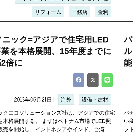
リフォーム
工務店
金利
ニック=アジアで住宅用LED
パ
事業を本格展開、15年度までに
ル
2倍に
能
2013年06月21日 |
海外
設備・建材
ックエコソリューションズ社は、アジアでの住宅
パ
を本格展開する。 まずはベトナム市場でLED照
い
販売を開始し、インドネシアやインド、台湾...
フ