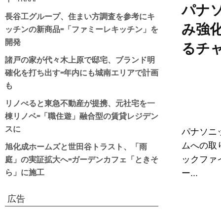
パナ
長谷工グループ、住まい方調査を参考にキ
み強
ッチンの新商品=「ファミーレキッチン」を
開発
るチ
諸戸の家が代々木上原で邸宅、ブランド明
確化を打ち出す=年内にも城南エリアで計画
も
リノべると東急不動産が提携、元社宅を一
棟リノベ=「職住遊」融合型の賃貸レジデン
スに
パナソニ
旭化成ホームズと世田谷トラスト、「雨
ムへの取
庭」の実証拡大へ=ガーデンカフェ「ときそ
ックファ
ら」に施工
ー...
広告