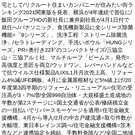
宅として/リクルート住まいカンパニーが住みたい街ラ
ンキング2021関東版を発表、横浜が4年連続で首位に/
飯田グループHDの新社長に兼井副社長が4月1日付で
就任へ/パナソニック、食洗機新製品に全シリーズ除菌
機能=「9シリーズ」、洗浄工程「ストリーム除菌洗
浄」/セラトレーディング、手洗いボウル「HUNGシリ
ーズ」PR=奥行き22㌢のコンパクトサイズ/三協立
山・三協アルミ社、マルチルーフ「ビームス」発売=
高強度と意匠を両立/ウッドワン、レバーハンドルなど
で抗ウイルス仕様製品/LIXIL1月月次売上高、リフォー
ム4%減/JFE鋼板、4月に金属屋根材など5%値上げ/20
年度第3四半期のリフォーム・リニューアル=住宅の受
注高が3・7%増/全国999自治体・大規模盛土造成地の
半数が第2ステージに=国土交通省が公表/修繕積立金
の一括払いでリバースモーゲージを適用=住宅金融支
援機構、4月から導入/2月の中古戸建流通=取引件数が
大幅増、東日本レインズ調べ/住宅金融支援機構=茨木
市などと連携協定を締結、手数料免除など/全国二地域