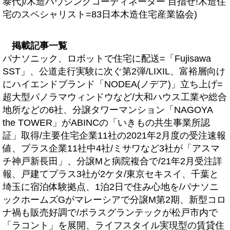
泰代)/木造ハウジングコーディネーター 目指せ!木造住
宅のスペシャリスト=83日本木造住宅産業協会)
掲載記事一覧
パナソニック、ロボットで住宅に配送=「Fujisawa
SST」、公道走行実験に次ぐ第2弾/LIXIL、富裕層向け
にハイエンドブランド「NODEA(ノデア)」立ち上げ=
超大型パノラマウィンドウなど/大和ハウス工業や総合
地所などの6社、分譲タワーマンション「NAGOYA
the TOWER」がABINCの「いきもの共生事業所認
証」取得/主要住宅企業11社の2021年2月度の受注速報
値、プラス企業11社中4社/ミサワなど3社が「アスマ
チ神戸新長田」、分譲Mと病院複合で/21年2月受注詳
報、戸建てプラス3社が2ケタ/東京セキスイ、千葉と
埼玉に宿泊体験拠点、1泊2日で住み心地を/パナソニ
ックホームズGがマレーシアで分譲M第2期、新型コロ
ナ禍も販売好調で/ポラスグランテックが松戸市内で
「ラコント」を展開、ライフスタイル実現型の賃貸住