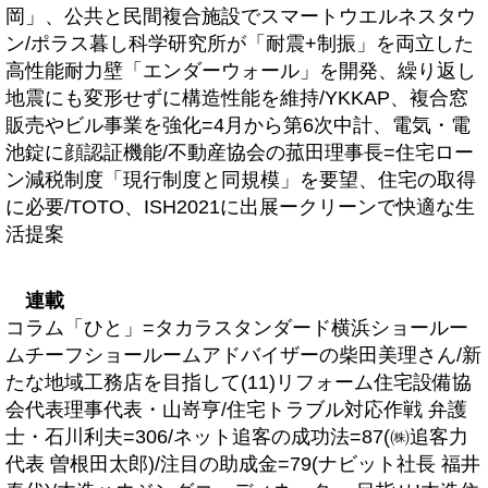
岡」、公共と民間複合施設でスマートウエルネスタウ
ン/ポラス暮し科学研究所が「耐震+制振」を両立した
高性能耐力壁「エンダーウォール」を開発、繰り返し
地震にも変形せずに構造性能を維持/YKKAP、複合窓
販売やビル事業を強化=4月から第6次中計、電気・電
池錠に顔認証機能/不動産協会の菰田理事長=住宅ロー
ン減税制度「現行制度と同規模」を要望、住宅の取得
に必要/TOTO、ISH2021に出展ークリーンで快適な生
活提案
連載
コラム「ひと」=タカラスタンダード横浜ショールー
ムチーフショールームアドバイザーの柴田美理さん/新
たな地域工務店を目指して(11)リフォーム住宅設備協
会代表理事代表・山嵜亨/住宅トラブル対応作戦 弁護
士・石川利夫=306/ネット追客の成功法=87(㈱追客力
代表 曽根田太郎)/注目の助成金=79(ナビット社長 福井