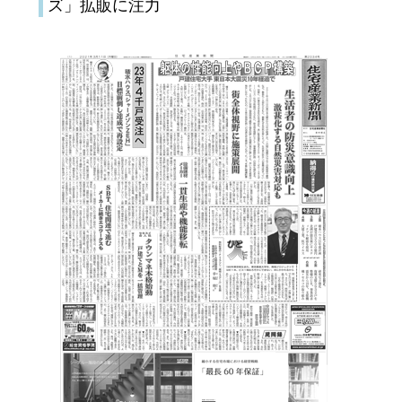
ズ」拡販に注力