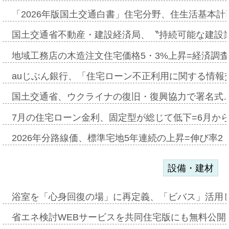
「2026年版国土交通白書」住宅分野、住生活基本計
国土交通省不動産・建設経済局、〝持続可能な建設
地域工務店の木造注文住宅価格5・3%上昇=経済調
auじぶん銀行、「住宅ローン不正利用に関する情報
国土交通省、ウクライナの復旧・復興協力で署名式
7月の住宅ローン金利、固定型が総じて低下=6月か
2026年分路線価、標準宅地5年連続の上昇=伸び率2・
設備・建材
浴室を「心身回復の場」に再定義、「ビバス」活用し
省エネ検討WEBサービスを共同住宅版にも無料公開、