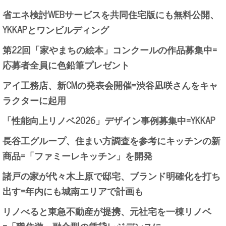
省エネ検討WEBサービスを共同住宅版にも無料公開、
YKKAPとワンビルディング
第22回「家やまちの絵本」コンクールの作品募集中=
応募者全員に色鉛筆プレゼント
アイ工務店、新CMの発表会開催=渋谷凪咲さんをキャ
ラクターに起用
「性能向上リノベ2026」デザイン事例募集中=YKKAP
長谷工グループ、住まい方調査を参考にキッチンの新
商品=「ファミーレキッチン」を開発
諸戸の家が代々木上原で邸宅、ブランド明確化を打ち
出す=年内にも城南エリアで計画も
リノべると東急不動産が提携、元社宅を一棟リノベ
=「職住遊」融合型の賃貸レジデンスに