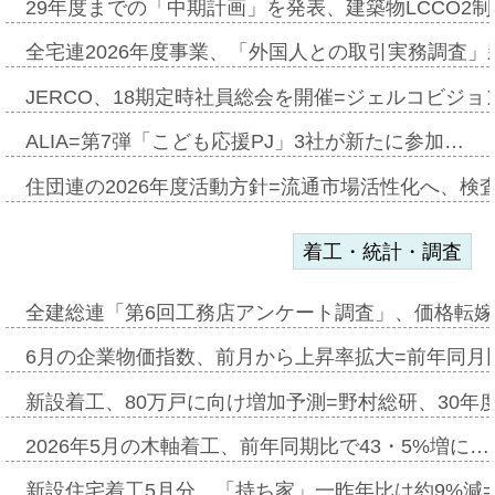
29年度までの「中期計画」を発表、建築物LCCO2
全宅連2026年度事業、「外国人との取引実務調査」新
JERCO、18期定時社員総会を開催=ジェルコビジョン
ALIA=第7弾「こども応援PJ」3社が新たに参加…
住団連の2026年度活動方針=流通市場活性化へ、検
着工・統計・調査
全建総連「第6回工務店アンケート調査」、価格転嫁
6月の企業物価指数、前月から上昇率拡大=前年同月比
新設着工、80万戸に向け増加予測=野村総研、30年
2026年5月の木軸着工、前年同期比で43・5%増に…
新設住宅着工5月分、「持ち家」一昨年比は約9%減=