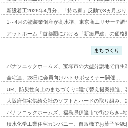
新設着工2026年4月分、「持ち家」反動で3ヵ月ぶ
1～4月の塗装業倒産が高水準、東京商工リサーチ調
アットホーム「首都圏における『新築戸建』の価格
まちづくり
パナソニックホームズ、宝塚市の大型分譲地で再生
全宅連、28日に会員向けハトサポセミナー開催…
UR、防災性向上のまちづくり=建て替え提案推進、
大阪府住宅供給公社のソフトとハードの取り組み、2
パナソニックホームズ、福島県伊達市で街びらき=
積水化学工業住宅カンパニー、自販機でお菓子や紙