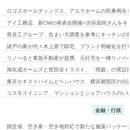
ロゴスホールディングス、アエラホームの民事再生
アイ工務店、新CMの発表会開催=渋谷凪咲さんをキ
長谷工グループ、住まい方調査を参考にキッチンの
諸戸の家が代々木上原で邸宅、ブランド明確化を打
リノべると東急不動産が提携、元社宅を一棟リノベ
旭化成ホームズと世田谷トラスト、「雨庭」の実証
東京セキスイハイムとベンハウス、横浜都筑区の分
コスモスイニシア、マンションとシェアハウスのい
金融・行政
国交省、空き家・空き地対応で新たな施策パッケー