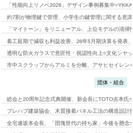
「性能向上リノベ2026」デザイン事例募集中=YKKA
約7割が物理鍵で管理、小学生の鍵管理に関する意識調査
「マイトーン」をリニューアル、上位モデルの清掃
着工延期で減収も利益改善、26年5月期決算を発表
透明な防火ガラスで意匠性・視認性向上=文化シヤ
市中スクラップからアルミを分離、アサヒセイレン
団体・組合
総会と20周年記念式典開催、新会長にTOTO吉本氏
プレハブ建築協会、木質接着パネル工法の構造設計
全宅連坂本会長、「団塊世代の持ち家」今後を懸念