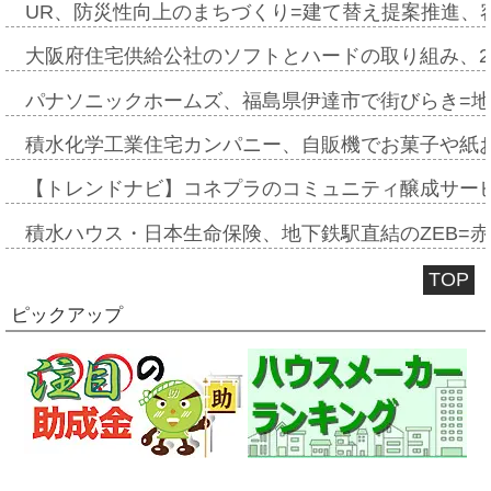
UR、防災性向上のまちづくり=建て替え提案推進、
大阪府住宅供給公社のソフトとハードの取り組み、2
パナソニックホームズ、福島県伊達市で街びらき=
積水化学工業住宅カンパニー、自販機でお菓子や紙
【トレンドナビ】コネプラのコミュニティ醸成サー
積水ハウス・日本生命保険、地下鉄駅直結のZEB=赤坂
TOP
ピックアップ