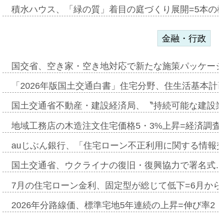
積水ハウス、「緑の質」着目の庭づくり展開=5本の
金融・行政
国交省、空き家・空き地対応で新たな施策パッケー
「2026年版国土交通白書」住宅分野、住生活基本計
国土交通省不動産・建設経済局、〝持続可能な建設
地域工務店の木造注文住宅価格5・3%上昇=経済調
auじぶん銀行、「住宅ローン不正利用に関する情報
国土交通省、ウクライナの復旧・復興協力で署名式
7月の住宅ローン金利、固定型が総じて低下=6月か
2026年分路線価、標準宅地5年連続の上昇=伸び率2・