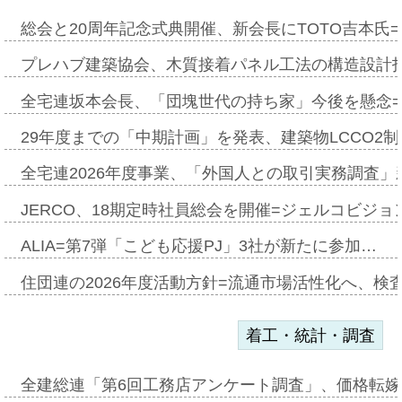
総会と20周年記念式典開催、新会長にTOTO吉本氏
プレハブ建築協会、木質接着パネル工法の構造設計
全宅連坂本会長、「団塊世代の持ち家」今後を懸念
29年度までの「中期計画」を発表、建築物LCCO2
全宅連2026年度事業、「外国人との取引実務調査」新
JERCO、18期定時社員総会を開催=ジェルコビジョン
ALIA=第7弾「こども応援PJ」3社が新たに参加…
住団連の2026年度活動方針=流通市場活性化へ、検
着工・統計・調査
全建総連「第6回工務店アンケート調査」、価格転嫁