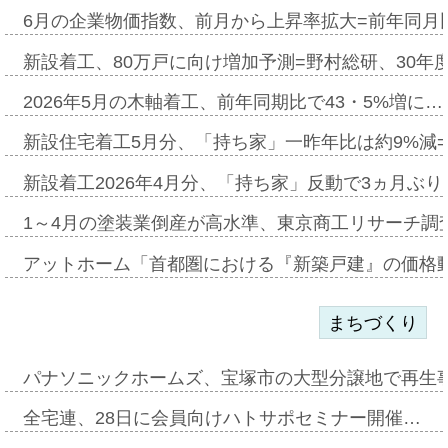
6月の企業物価指数、前月から上昇率拡大=前年同月比
新設着工、80万戸に向け増加予測=野村総研、30年
2026年5月の木軸着工、前年同期比で43・5%増に…
新設住宅着工5月分、「持ち家」一昨年比は約9%減=
新設着工2026年4月分、「持ち家」反動で3ヵ月ぶ
1～4月の塗装業倒産が高水準、東京商工リサーチ調
アットホーム「首都圏における『新築戸建』の価格
まちづくり
パナソニックホームズ、宝塚市の大型分譲地で再生
全宅連、28日に会員向けハトサポセミナー開催…