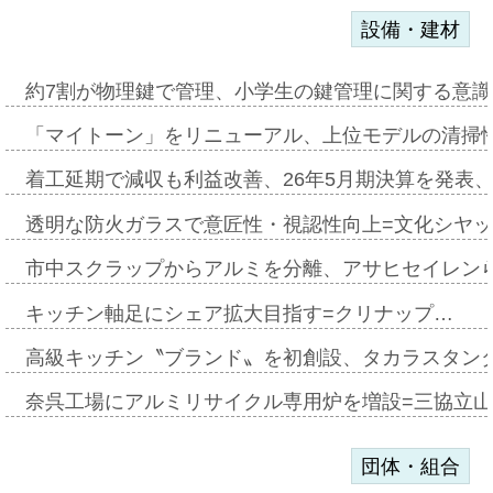
設備・建材
約7割が物理鍵で管理、小学生の鍵管理に関する意識調査
「マイトーン」をリニューアル、上位モデルの清掃
着工延期で減収も利益改善、26年5月期決算を発表
透明な防火ガラスで意匠性・視認性向上=文化シヤ
市中スクラップからアルミを分離、アサヒセイレン
キッチン軸足にシェア拡大目指す=クリナップ…
高級キッチン〝ブランド〟を初創設、タカラスタン
奈呉工場にアルミリサイクル専用炉を増設=三協立
団体・組合