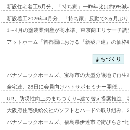
新設住宅着工5月分、「持ち家」一昨年比は約9%減=
新設着工2026年4月分、「持ち家」反動で3ヵ月ぶ
1～4月の塗装業倒産が高水準、東京商工リサーチ調
アットホーム「首都圏における『新築戸建』の価格
まちづくり
パナソニックホームズ、宝塚市の大型分譲地で再生
全宅連、28日に会員向けハトサポセミナー開催…
UR、防災性向上のまちづくり=建て替え提案推進、
大阪府住宅供給公社のソフトとハードの取り組み、2
パナソニックホームズ、福島県伊達市で街びらき=