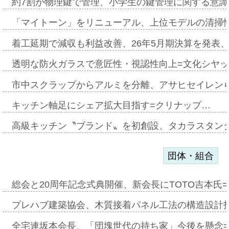
約7割が物理鍵で管理、小学生の鍵管理に関する意識調査
「マイトーン」をリニューアル、上位モデルの清掃
着工延期で減収も利益改善、26年5月期決算を発表
透明な防火ガラスで意匠性・視認性向上=文化シヤ
市中スクラップからアルミを分離、アサヒセイレン
キッチン軸足にシェア拡大目指す=クリナップ…
高級キッチン〝ブランド〟を初創設、タカラスタン
団体・組合
総会と20周年記念式典開催、新会長にTOTO吉本氏
プレハブ建築協会、木質接着パネル工法の構造設計
全宅連坂本会長、「団塊世代の持ち家」今後を懸念