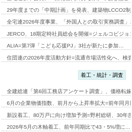
29年度までの「中期計画」を発表、建築物LCCO2
全宅連2026年度事業、「外国人との取引実務調査」新
JERCO、18期定時社員総会を開催=ジェルコビジョン
ALIA=第7弾「こども応援PJ」3社が新たに参加…
住団連の2026年度活動方針=流通市場活性化へ、検
着工・統計・調査
全建総連「第6回工務店アンケート調査」、価格転嫁
6月の企業物価指数、前月から上昇率拡大=前年同月比
新設着工、80万戸に向け増加予測=野村総研、30年
2026年5月の木軸着工、前年同期比で43・5%増に…