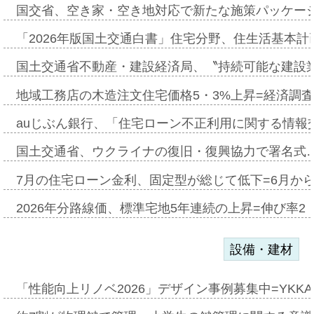
国交省、空き家・空き地対応で新たな施策パッケー
「2026年版国土交通白書」住宅分野、住生活基本計
国土交通省不動産・建設経済局、〝持続可能な建設
地域工務店の木造注文住宅価格5・3%上昇=経済調
auじぶん銀行、「住宅ローン不正利用に関する情報
国土交通省、ウクライナの復旧・復興協力で署名式
7月の住宅ローン金利、固定型が総じて低下=6月か
2026年分路線価、標準宅地5年連続の上昇=伸び率2・
設備・建材
「性能向上リノベ2026」デザイン事例募集中=YKKA