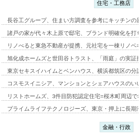
住宅・工務店
長谷工グループ、住まい方調査を参考にキッチンの
諸戸の家が代々木上原で邸宅、ブランド明確化を打
リノべると東急不動産が提携、元社宅を一棟リノベ
旭化成ホームズと世田谷トラスト、「雨庭」の実証
東京セキスイハイムとベンハウス、横浜都筑区の分
コスモスイニシア、マンションとシェアハウスのい
リストホームズ、3件目防犯認定住宅=桜木町周辺で
プライムライフテクノロジーズ、東京・押上に長期
金融・行政