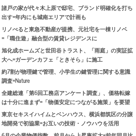
諸戸の家が代々木上原で邸宅、ブランド明確化を打ち
出す=年内にも城南エリアで計画も
リノべると東急不動産が提携、元社宅を一棟リノベ
=「職住遊」融合型の賃貸レジデンスに
旭化成ホームズと世田谷トラスト、「雨庭」の実証拡
大へ=ガーデンカフェ「ときそら」に施工
約7割が物理鍵で管理、小学生の鍵管理に関する意識
調査=Nature
全建総連「第6回工務店アンケート調査」、価格転嫁
は十分に進まず=「物価安定につながる施策」を要望
東京セキスイハイムとベンハウス、横浜都筑区の分譲
地開発で初協業=お互いの技術・ノウハウを活用
6月の企業物価指数、前月から上昇率拡大=前年同月比