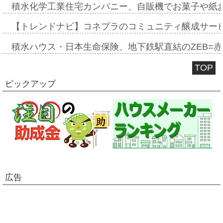
積水化学工業住宅カンパニー、自販機でお菓子や紙
【トレンドナビ】コネプラのコミュニティ醸成サー
積水ハウス・日本生命保険、地下鉄駅直結のZEB=赤坂
TOP
ピックアップ
広告