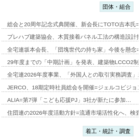
団体・組合
総会と20周年記念式典開催、新会長にTOTO吉本氏
プレハブ建築協会、木質接着パネル工法の構造設計
全宅連坂本会長、「団塊世代の持ち家」今後を懸念
29年度までの「中期計画」を発表、建築物LCCO2
全宅連2026年度事業、「外国人との取引実務調査」新
JERCO、18期定時社員総会を開催=ジェルコビジョン
ALIA=第7弾「こども応援PJ」3社が新たに参加…
住団連の2026年度活動方針=流通市場活性化へ、検
着工・統計・調査