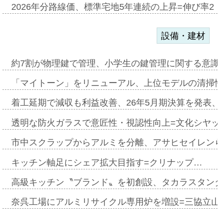
2026年分路線価、標準宅地5年連続の上昇=伸び率2・
設備・建材
約7割が物理鍵で管理、小学生の鍵管理に関する意識調査
「マイトーン」をリニューアル、上位モデルの清掃
着工延期で減収も利益改善、26年5月期決算を発表
透明な防火ガラスで意匠性・視認性向上=文化シヤ
市中スクラップからアルミを分離、アサヒセイレン
キッチン軸足にシェア拡大目指す=クリナップ…
高級キッチン〝ブランド〟を初創設、タカラスタン
奈呉工場にアルミリサイクル専用炉を増設=三協立