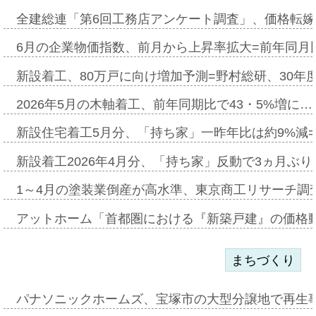
全建総連「第6回工務店アンケート調査」、価格転嫁
6月の企業物価指数、前月から上昇率拡大=前年同月比
新設着工、80万戸に向け増加予測=野村総研、30年
2026年5月の木軸着工、前年同期比で43・5%増に…
新設住宅着工5月分、「持ち家」一昨年比は約9%減=
新設着工2026年4月分、「持ち家」反動で3ヵ月ぶ
1～4月の塗装業倒産が高水準、東京商工リサーチ調
アットホーム「首都圏における『新築戸建』の価格
まちづくり
パナソニックホームズ、宝塚市の大型分譲地で再生