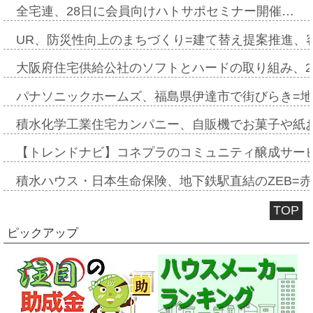
全宅連、28日に会員向けハトサポセミナー開催…
UR、防災性向上のまちづくり=建て替え提案推進、
大阪府住宅供給公社のソフトとハードの取り組み、2
パナソニックホームズ、福島県伊達市で街びらき=
積水化学工業住宅カンパニー、自販機でお菓子や紙
【トレンドナビ】コネプラのコミュニティ醸成サー
積水ハウス・日本生命保険、地下鉄駅直結のZEB=赤坂
TOP
ピックアップ