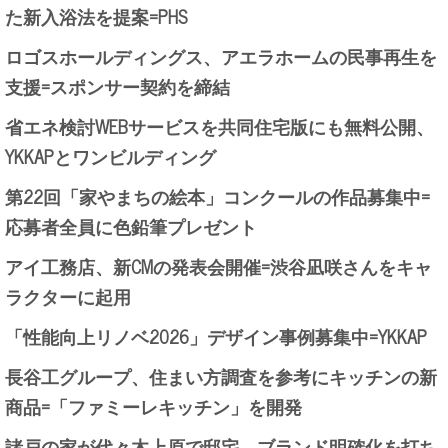
た新入浴法を提案=PHS
ロゴスホールディングス、アエラホームの民事再生を
支援=スポンサー契約を締結
省エネ検討WEBサービスを共同住宅版にも無料公開、
YKKAPとワンビルディング
第22回「家やまちの絵本」コンクールの作品募集中=
応募者全員に色鉛筆プレゼント
アイ工務店、新CMの発表会開催=渋谷凪咲さんをキャ
ラクターに起用
「性能向上リノベ2026」デザイン事例募集中=YKKAP
長谷工グループ、住まい方調査を参考にキッチンの新
商品=「ファミーレキッチン」を開発
諸戸の家が代々木上原で邸宅、ブランド明確化を打ち