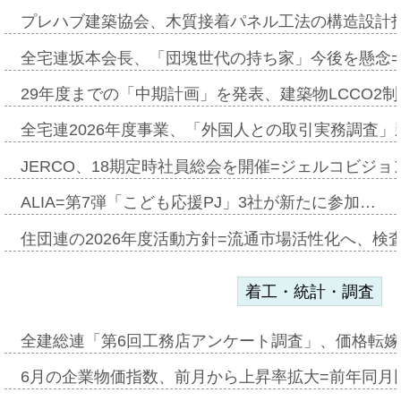
プレハブ建築協会、木質接着パネル工法の構造設計
全宅連坂本会長、「団塊世代の持ち家」今後を懸念
29年度までの「中期計画」を発表、建築物LCCO2
全宅連2026年度事業、「外国人との取引実務調査」新
JERCO、18期定時社員総会を開催=ジェルコビジョン
ALIA=第7弾「こども応援PJ」3社が新たに参加…
住団連の2026年度活動方針=流通市場活性化へ、検
着工・統計・調査
全建総連「第6回工務店アンケート調査」、価格転嫁
6月の企業物価指数、前月から上昇率拡大=前年同月比