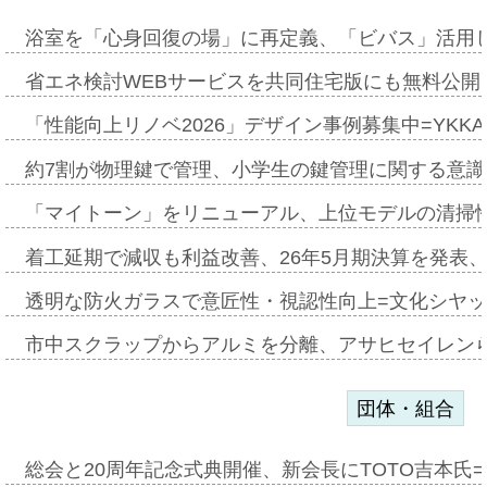
浴室を「心身回復の場」に再定義、「ビバス」活用し
省エネ検討WEBサービスを共同住宅版にも無料公開、
「性能向上リノベ2026」デザイン事例募集中=YKKA
約7割が物理鍵で管理、小学生の鍵管理に関する意識調査
「マイトーン」をリニューアル、上位モデルの清掃
着工延期で減収も利益改善、26年5月期決算を発表
透明な防火ガラスで意匠性・視認性向上=文化シヤ
市中スクラップからアルミを分離、アサヒセイレン
団体・組合
総会と20周年記念式典開催、新会長にTOTO吉本氏