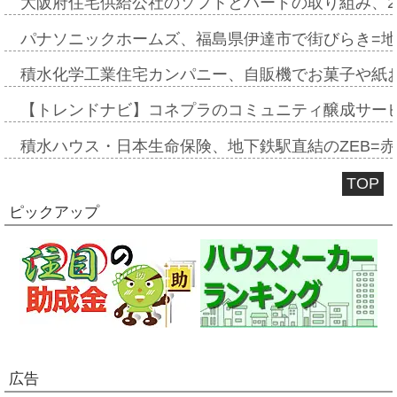
大阪府住宅供給公社のソフトとハードの取り組み、2
パナソニックホームズ、福島県伊達市で街びらき=
積水化学工業住宅カンパニー、自販機でお菓子や紙
【トレンドナビ】コネプラのコミュニティ醸成サー
積水ハウス・日本生命保険、地下鉄駅直結のZEB=赤坂
TOP
ピックアップ
広告