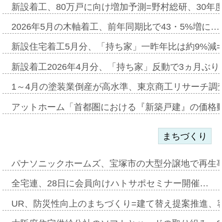
新設着工、80万戸に向け増加予測=野村総研、30年
2026年5月の木軸着工、前年同期比で43・5%増に…
新設住宅着工5月分、「持ち家」一昨年比は約9%減=
新設着工2026年4月分、「持ち家」反動で3ヵ月ぶ
1～4月の塗装業倒産が高水準、東京商工リサーチ調
アットホーム「首都圏における『新築戸建』の価格
まちづくり
パナソニックホームズ、宝塚市の大型分譲地で再生
全宅連、28日に会員向けハトサポセミナー開催…
UR、防災性向上のまちづくり=建て替え提案推進、