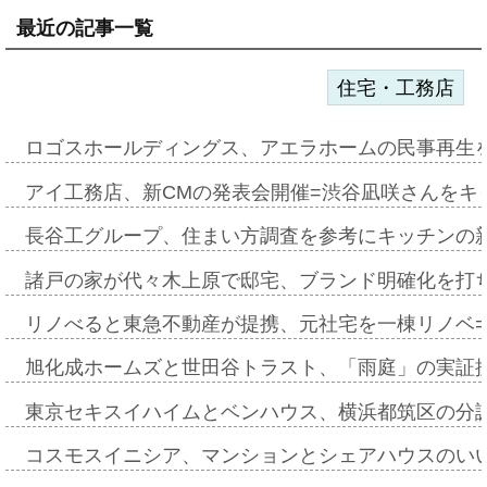
最近の記事一覧
住宅・工務店
ロゴスホールディングス、アエラホームの民事再生
アイ工務店、新CMの発表会開催=渋谷凪咲さんをキ
長谷工グループ、住まい方調査を参考にキッチンの
諸戸の家が代々木上原で邸宅、ブランド明確化を打
リノべると東急不動産が提携、元社宅を一棟リノベ
旭化成ホームズと世田谷トラスト、「雨庭」の実証
東京セキスイハイムとベンハウス、横浜都筑区の分
コスモスイニシア、マンションとシェアハウスのい