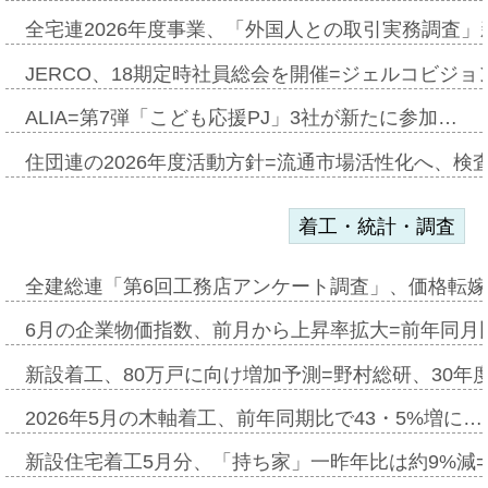
全宅連2026年度事業、「外国人との取引実務調査」新
JERCO、18期定時社員総会を開催=ジェルコビジョン
ALIA=第7弾「こども応援PJ」3社が新たに参加…
住団連の2026年度活動方針=流通市場活性化へ、検
着工・統計・調査
全建総連「第6回工務店アンケート調査」、価格転嫁
6月の企業物価指数、前月から上昇率拡大=前年同月比
新設着工、80万戸に向け増加予測=野村総研、30年
2026年5月の木軸着工、前年同期比で43・5%増に…
新設住宅着工5月分、「持ち家」一昨年比は約9%減=