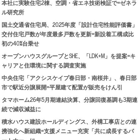
本社に実験住宅2棟、空調・省エネ技術検証で=ゼネラ
ル研究所
国土交通省住宅局、2025年度「設計住宅性能評価書」
交付住宅戸数が年度最多戸数を更新=新設着工構成比
初の40%台乗せ
オープンハウスグループとSHE、「LDK+M」を提案=キ
ャリアと住環境に関する調査実施
中央住宅「アクシスケイプ春日部・南桜井」、春日部
市で駅近分譲展開=平屋建て配置が販売をけん引
タマホーム26年5月期連結決算、分譲回復基調も3期連
続で減収減益に
積水ハウス建設ホールディングス、外構工事店との連
携強化へ新組織=支援メニュー充実「共に成長するパ
ートナー」に