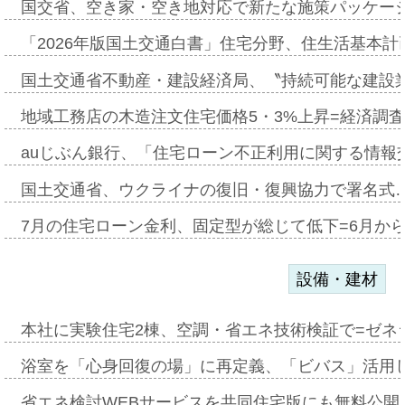
国交省、空き家・空き地対応で新たな施策パッケー
「2026年版国土交通白書」住宅分野、住生活基本計
国土交通省不動産・建設経済局、〝持続可能な建設
地域工務店の木造注文住宅価格5・3%上昇=経済調
auじぶん銀行、「住宅ローン不正利用に関する情報
国土交通省、ウクライナの復旧・復興協力で署名式
7月の住宅ローン金利、固定型が総じて低下=6月か
設備・建材
本社に実験住宅2棟、空調・省エネ技術検証で=ゼネ
浴室を「心身回復の場」に再定義、「ビバス」活用し
省エネ検討WEBサービスを共同住宅版にも無料公開、