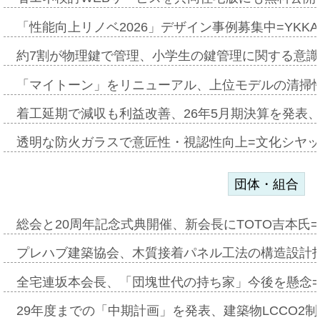
「性能向上リノベ2026」デザイン事例募集中=YKKA
約7割が物理鍵で管理、小学生の鍵管理に関する意識調査
「マイトーン」をリニューアル、上位モデルの清掃
着工延期で減収も利益改善、26年5月期決算を発表
透明な防火ガラスで意匠性・視認性向上=文化シヤ
団体・組合
総会と20周年記念式典開催、新会長にTOTO吉本氏
プレハブ建築協会、木質接着パネル工法の構造設計
全宅連坂本会長、「団塊世代の持ち家」今後を懸念
29年度までの「中期計画」を発表、建築物LCCO2