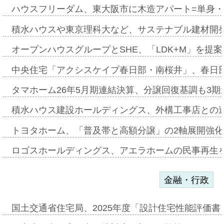
ハウスフリーダム、東大阪市に木造アパート=単身・
積水ハウスや東京理科大など、サステナブル建材開
オープンハウスグループとSHE、「LDK+M」を提
中央住宅「アクシスケイプ春日部・南桜井」、春日
タマホーム26年5月期連結決算、分譲回復基調も3
積水ハウス建設ホールディングス、外構工事店との
トヨタホーム、「普及帯と高額分譲」の2軸展開強化
ロゴスホールディングス、アエラホームの民事再生
金融・行政
国土交通省住宅局、2025年度「設計住宅性能評価