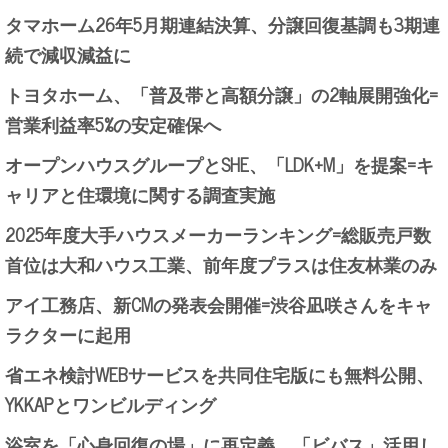
タマホーム26年5月期連結決算、分譲回復基調も3期連
続で減収減益に
トヨタホーム、「普及帯と高額分譲」の2軸展開強化=
営業利益率5%の安定確保へ
オープンハウスグループとSHE、「LDK+M」を提案=キ
ャリアと住環境に関する調査実施
2025年度大手ハウスメーカーランキング=総販売戸数
首位は大和ハウス工業、前年度プラスは住友林業のみ
アイ工務店、新CMの発表会開催=渋谷凪咲さんをキャ
ラクターに起用
省エネ検討WEBサービスを共同住宅版にも無料公開、
YKKAPとワンビルディング
浴室を「心身回復の場」に再定義、「ビバス」活用し