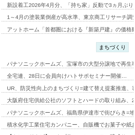
新設着工2026年4月分、「持ち家」反動で3ヵ月ぶ
1～4月の塗装業倒産が高水準、東京商工リサーチ調
アットホーム「首都圏における『新築戸建』の価格
まちづくり
パナソニックホームズ、宝塚市の大型分譲地で再生
全宅連、28日に会員向けハトサポセミナー開催…
UR、防災性向上のまちづくり=建て替え提案推進、
大阪府住宅供給公社のソフトとハードの取り組み、2
パナソニックホームズ、福島県伊達市で街びらき=
積水化学工業住宅カンパニー、自販機でお菓子や紙