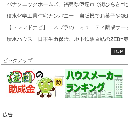
パナソニックホームズ、福島県伊達市で街びらき=
積水化学工業住宅カンパニー、自販機でお菓子や紙
【トレンドナビ】コネプラのコミュニティ醸成サー
積水ハウス・日本生命保険、地下鉄駅直結のZEB=赤坂
TOP
ピックアップ
広告