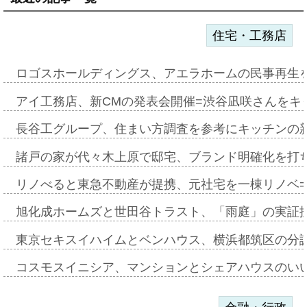
住宅・工務店
ロゴスホールディングス、アエラホームの民事再生
アイ工務店、新CMの発表会開催=渋谷凪咲さんをキ
長谷工グループ、住まい方調査を参考にキッチンの
諸戸の家が代々木上原で邸宅、ブランド明確化を打
リノべると東急不動産が提携、元社宅を一棟リノベ
旭化成ホームズと世田谷トラスト、「雨庭」の実証
東京セキスイハイムとベンハウス、横浜都筑区の分
コスモスイニシア、マンションとシェアハウスのい