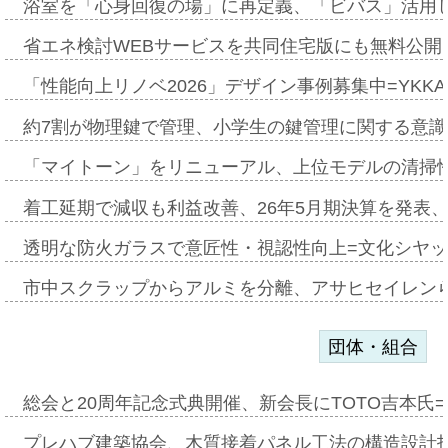
浴室を「心身回復の場」に再定義、「ビバス」活用し
省エネ検討WEBサービスを共同住宅版にも無料公開、
「性能向上リノベ2026」デザイン事例募集中=YKKA
約7割が物理鍵で管理、小学生の鍵管理に関する意識調査
「マイトーン」をリニューアル、上位モデルの清掃
着工延期で減収も利益改善、26年5月期決算を発表
透明な防火ガラスで意匠性・視認性向上=文化シヤ
市中スクラップからアルミを分離、アサヒセイレン
団体・組合
総会と20周年記念式典開催、新会長にTOTO吉本氏
プレハブ建築協会、木質接着パネル工法の構造設計