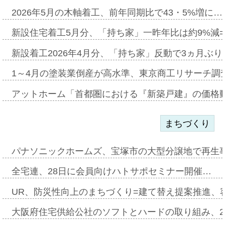
2026年5月の木軸着工、前年同期比で43・5%増に…
新設住宅着工5月分、「持ち家」一昨年比は約9%減=
新設着工2026年4月分、「持ち家」反動で3ヵ月ぶ
1～4月の塗装業倒産が高水準、東京商工リサーチ調
アットホーム「首都圏における『新築戸建』の価格
まちづくり
パナソニックホームズ、宝塚市の大型分譲地で再生
全宅連、28日に会員向けハトサポセミナー開催…
UR、防災性向上のまちづくり=建て替え提案推進、
大阪府住宅供給公社のソフトとハードの取り組み、2