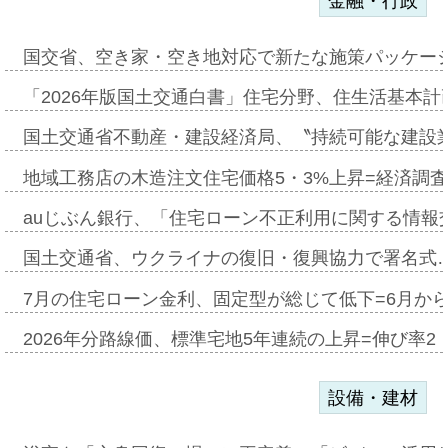
金融・行政
国交省、空き家・空き地対応で新たな施策パッケー
「2026年版国土交通白書」住宅分野、住生活基本計
国土交通省不動産・建設経済局、〝持続可能な建設
地域工務店の木造注文住宅価格5・3%上昇=経済調
auじぶん銀行、「住宅ローン不正利用に関する情報
国土交通省、ウクライナの復旧・復興協力で署名式
7月の住宅ローン金利、固定型が総じて低下=6月か
2026年分路線価、標準宅地5年連続の上昇=伸び率2・
設備・建材