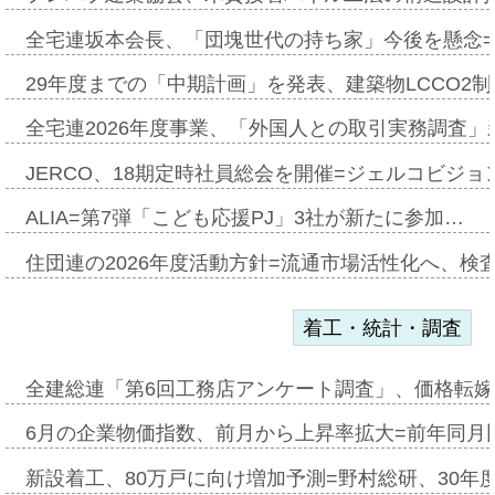
全宅連坂本会長、「団塊世代の持ち家」今後を懸念
29年度までの「中期計画」を発表、建築物LCCO2
全宅連2026年度事業、「外国人との取引実務調査」新
JERCO、18期定時社員総会を開催=ジェルコビジョン
ALIA=第7弾「こども応援PJ」3社が新たに参加…
住団連の2026年度活動方針=流通市場活性化へ、検
着工・統計・調査
全建総連「第6回工務店アンケート調査」、価格転嫁
6月の企業物価指数、前月から上昇率拡大=前年同月比
新設着工、80万戸に向け増加予測=野村総研、30年