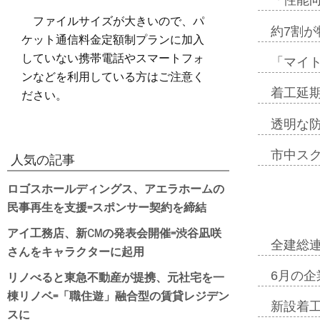
「性能向
ファイルサイズが大きいので、パ
約7割が
ケット通信料金定額制プランに加入
していない携帯電話やスマートフォ
「マイ
ンなどを利用している方はご注意く
ださい。
着工延期
透明な
市中ス
人気の記事
ロゴスホールディングス、アエラホームの
民事再生を支援=スポンサー契約を締結
アイ工務店、新CMの発表会開催=渋谷凪咲
全建総
さんをキャラクターに起用
リノべると東急不動産が提携、元社宅を一
6月の企
棟リノベ=「職住遊」融合型の賃貸レジデン
新設着工
スに