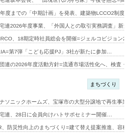
宅連坂本会長、「団塊世代の持ち家」今後を懸念=高齢
e…
9年度までの「中期計画」を発表、建築物LCCO2制度へ
加=リンナ…
宅連2026年度事業、「外国人との取引実務調査」新規に
見込む=…
ERCO、18期定時社員総会を開催=ジェルコビジョン203
LIA=第7弾「こども応援PJ」3社が新たに参加…
開始=三協…
団連の2026年度活動方針=流通市場活性化へ、検査・
まちづくり
まず=「物…
ナソニックホームズ、宝塚市の大型分譲地で再生事業を
昇…
宅連、28日に会員向けハトサポセミナー開催…
り戻し〟…
R、防災性向上のまちづくり=建て替え提案推進、容積