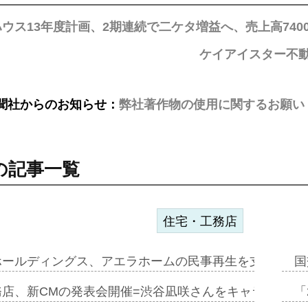
ウス13年度計画、2期連続で二ケタ増益へ、売上高740
ケイアイスター不
聞社からのお知らせ：
弊社著作物の使用に関するお願い
の記事一覧
住宅・工務店
ホールディングス、アエラホームの民事再生を支援=スポ
国
務店、新CMの発表会開催=渋谷凪咲さんをキャラクター
「