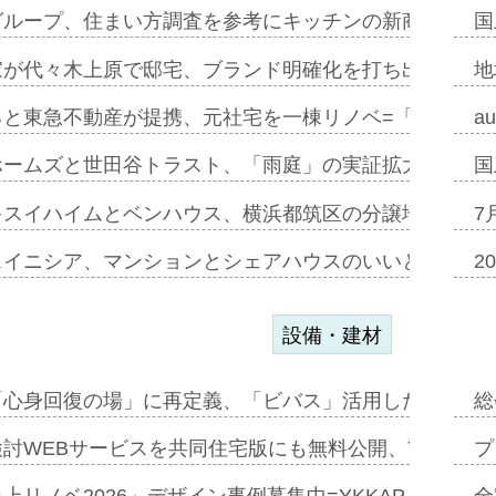
グループ、住まい方調査を参考にキッチンの新商品=「フ
国
家が代々木上原で邸宅、ブランド明確化を打ち出す=年内
地
ると東急不動産が提携、元社宅を一棟リノベ=「職住遊」
a
ホームズと世田谷トラスト、「雨庭」の実証拡大へ=ガー
国
キスイハイムとベンハウス、横浜都筑区の分譲地開発で初
7
スイニシア、マンションとシェアハウスのいいとこどり
2
設備・建材
「心身回復の場」に再定義、「ビバス」活用した新入浴法
総
討WEBサービスを共同住宅版にも無料公開、YKKAP
プ