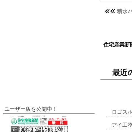
積水ハ
住宅産業新
最近
ユーザー版を公開中！
ロゴス
アイ工