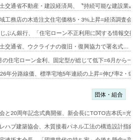
ァミーレキ…
土交通省不動産・建設経済局、〝持続可能な建設業〟の
にも城南エ…
域工務店の木造注文住宅価格5・3%上昇=経済調査会「
融合型の賃…
uじぶん銀行、「住宅ローン不正利用に関する情報交換協
デンカフェ…
土交通省、ウクライナの復旧・復興協力で署名式…
協業=お互…
月の住宅ローン金利、固定型が総じて低下=6月から一転
のコリビング…
026年分路線価、標準宅地5年連続の上昇=伸び率2・9%
団体・組合
を提案=P…
会と20周年記念式典開催、新会長にTOTO吉本氏=光触
とワンビ…
レハブ建築協会、木質接着パネル工法の構造設計指針を