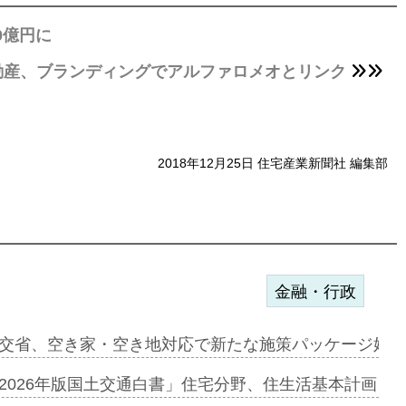
0億円に
動産、ブランディングでアルファロメオとリンク
2018年12月25日 住宅産業新聞社 編集部
金融・行政
ンサー契約…
交省、空き家・空き地対応で新たな施策パッケージ始動
に起用…
2026年版国土交通白書」住宅分野、住生活基本計画を