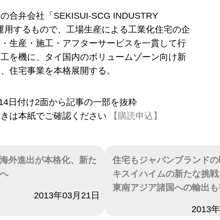
合弁会社「SEKISUI-SCG INDUSTRY
d」が運用するもので、工場生産による工業化住宅の企
売・生産・施工・アフターサービスを一貫して行
竣工を機に、タイ国内のボリュームゾーン向け新
し、住宅事業を本格展開する。
3月14日付け2面から記事の一部を抜粋
続きは本紙でご確認ください
【購読申込】
海外進出が本格化、新た
住宅もジャパンブランドの
へ
キスイハイムの新たな挑戦
東南アジア諸国への輸出も
2013年03月21日
日付
2013