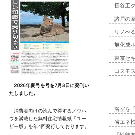
長谷工
諸戸の
リノべ
旭化成
東京セ
コスモ
2026年夏号を号を7月8日に発刊い
たしました。
浴室を
消費者向けの読んで得するノウハ
ウを満載した無料住宅情報紙「ユー
省エネ検
ザー版」を年4回発行しております。