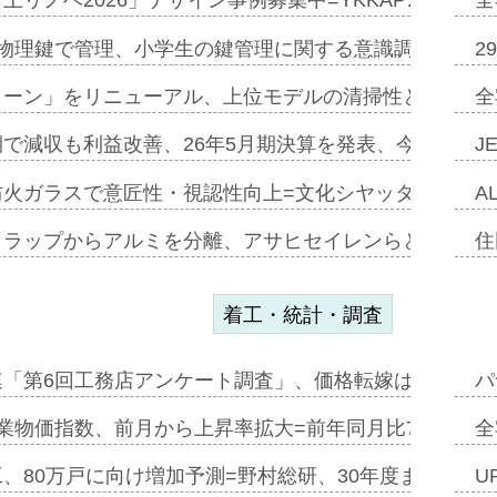
上リノベ2026」デザイン事例募集中=YKKAP…
全
物理鍵で管理、小学生の鍵管理に関する意識調査=Natur
2
トーン」をリニューアル、上位モデルの清掃性と安全性追
全
で減収も利益改善、26年5月期決算を発表、今期は増収
J
防火ガラスで意匠性・視認性向上=文化シヤッター…
A
クラップからアルミを分離、アサヒセイレンらと協働開発
住
着工・統計・調査
連「第6回工務店アンケート調査」、価格転嫁は十分に進
パ
業物価指数、前月から上昇率拡大=前年同月比7・1%上
全
、80万戸に向け増加予測=野村総研、30年度まで〝揺
U