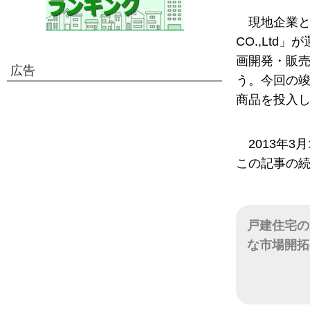
現地企業との
CO.,Lt
画開発・販
広告
う。今回の
商品を投入
2013年
この記事の
戸建住宅の
な市場開拓
日付