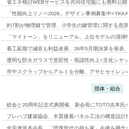
省エネ検討WEBサービスを共同住宅版にも無料公開、
「性能向上リノベ2026」デザイン事例募集中=YKKA
約7割が物理鍵で管理、小学生の鍵管理に関する意識調査
「マイトーン」をリニューアル、上位モデルの清掃
着工延期で減収も利益改善、26年5月期決算を発表
透明な防火ガラスで意匠性・視認性向上=文化シヤ
市中スクラップからアルミを分離、アサヒセイレン
団体・組合
総会と20周年記念式典開催、新会長にTOTO吉本氏
プレハブ建築協会、木質接着パネル工法の構造設計
全宅連坂本会長、「団塊世代の持ち家」今後を懸念