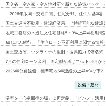
国交省、空き家・空き地対応で新たな施策パッケー
「2026年版国土交通白書」住宅分野、住生活基本計
国土交通省不動産・建設経済局、〝持続可能な建設
地域工務店の木造注文住宅価格5・3%上昇=経済調
auじぶん銀行、「住宅ローン不正利用に関する情報
国土交通省、ウクライナの復旧・復興協力で署名式
7月の住宅ローン金利、固定型が総じて低下=6月か
2026年分路線価、標準宅地5年連続の上昇=伸び率2・
設備・建材
浴室を「心身回復の場」に再定義、「ビバス」活用し