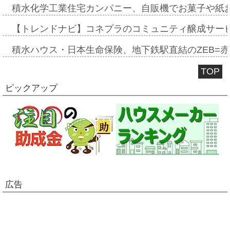
積水化学工業住宅カンパニー、自販機でお菓子や紙
【トレンドナビ】コネプラのコミュニティ醸成サー
積水ハウス・日本生命保険、地下鉄駅直結のZEB=赤坂
TOP
ピックアップ
広告