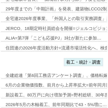
29年度までの「中期計画」を発表、建築物LCCO2
全宅連2026年度事業、「外国人との取引実務調査」新
JERCO、18期定時社員総会を開催=ジェルコビジョン
ALIA=第7弾「こども応援PJ」3社が新たに参加…
住団連の2026年度活動方針=流通市場活性化へ、検
着工・統計・調査
全建総連「第6回工務店アンケート調査」、価格転嫁
6月の企業物価指数、前月から上昇率拡大=前年同月比
新設着工、80万戸に向け増加予測=野村総研、30年
2026年5月の木軸着工、前年同期比で43・5%増に…