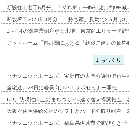
新設住宅着工5月分、「持ち家」一昨年比は約9%減=
新設着工2026年4月分、「持ち家」反動で3ヵ月ぶ
1～4月の塗装業倒産が高水準、東京商工リサーチ調
アットホーム「首都圏における『新築戸建』の価格
まちづくり
パナソニックホームズ、宝塚市の大型分譲地で再生
全宅連、28日に会員向けハトサポセミナー開催…
UR、防災性向上のまちづくり=建て替え提案推進、
大阪府住宅供給公社のソフトとハードの取り組み、2
パナソニックホームズ、福島県伊達市で街びらき=