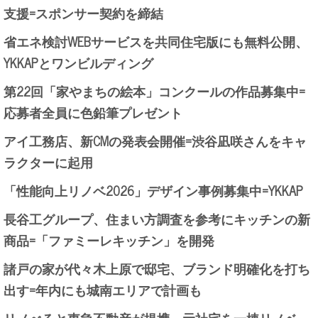
支援=スポンサー契約を締結
省エネ検討WEBサービスを共同住宅版にも無料公開、
YKKAPとワンビルディング
第22回「家やまちの絵本」コンクールの作品募集中=
応募者全員に色鉛筆プレゼント
アイ工務店、新CMの発表会開催=渋谷凪咲さんをキャ
ラクターに起用
「性能向上リノベ2026」デザイン事例募集中=YKKAP
長谷工グループ、住まい方調査を参考にキッチンの新
商品=「ファミーレキッチン」を開発
諸戸の家が代々木上原で邸宅、ブランド明確化を打ち
出す=年内にも城南エリアで計画も
リノべると東急不動産が提携、元社宅を一棟リノベ