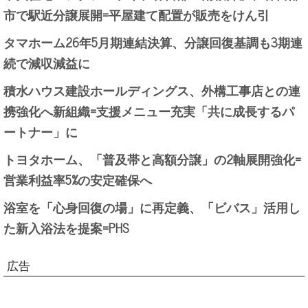
市で駅近分譲展開=平屋建て配置が販売をけん引
タマホーム26年5月期連結決算、分譲回復基調も3期連
続で減収減益に
積水ハウス建設ホールディングス、外構工事店との連
携強化へ新組織=支援メニュー充実「共に成長するパ
ートナー」に
トヨタホーム、「普及帯と高額分譲」の2軸展開強化=
営業利益率5%の安定確保へ
浴室を「心身回復の場」に再定義、「ビバス」活用し
た新入浴法を提案=PHS
広告