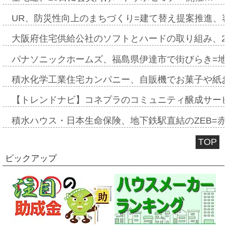
UR、防災性向上のまちづくり=建て替え提案推進、
大阪府住宅供給公社のソフトとハードの取り組み、2
パナソニックホームズ、福島県伊達市で街びらき=
積水化学工業住宅カンパニー、自販機でお菓子や紙
【トレンドナビ】コネプラのコミュニティ醸成サー
積水ハウス・日本生命保険、地下鉄駅直結のZEB=赤坂
TOP
ピックアップ