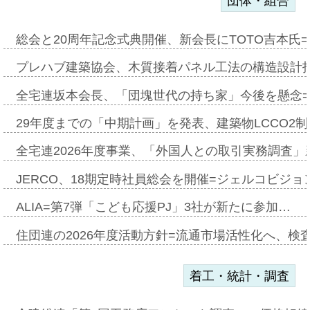
団体・組合
総会と20周年記念式典開催、新会長にTOTO吉本氏
プレハブ建築協会、木質接着パネル工法の構造設計
全宅連坂本会長、「団塊世代の持ち家」今後を懸念
29年度までの「中期計画」を発表、建築物LCCO2
全宅連2026年度事業、「外国人との取引実務調査」新
JERCO、18期定時社員総会を開催=ジェルコビジョン
ALIA=第7弾「こども応援PJ」3社が新たに参加…
住団連の2026年度活動方針=流通市場活性化へ、検
着工・統計・調査