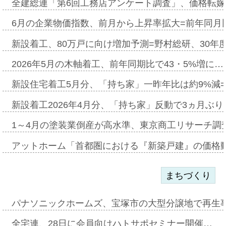
全建総連「第6回工務店アンケート調査」、価格転嫁
6月の企業物価指数、前月から上昇率拡大=前年同月比
新設着工、80万戸に向け増加予測=野村総研、30年
2026年5月の木軸着工、前年同期比で43・5%増に…
新設住宅着工5月分、「持ち家」一昨年比は約9%減=
新設着工2026年4月分、「持ち家」反動で3ヵ月ぶ
1～4月の塗装業倒産が高水準、東京商工リサーチ調
アットホーム「首都圏における『新築戸建』の価格
まちづくり
パナソニックホームズ、宝塚市の大型分譲地で再生
全宅連、28日に会員向けハトサポセミナー開催…