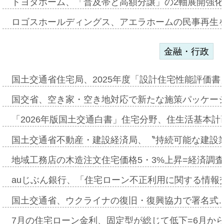
トヨタホーム、「普及帯と高額分譲」の2軸展開強化
ロゴスホールディングス、アエラホームの民事再生
金融・行政
国土交通省住宅局、2025年度「設計住宅性能評価
国交省、空き家・空き地対応で新たな施策パッケー
「2026年版国土交通白書」住宅分野、住生活基本計
国土交通省不動産・建設経済局、〝持続可能な建設
地域工務店の木造注文住宅価格5・3%上昇=経済調
auじぶん銀行、「住宅ローン不正利用に関する情報
国土交通省、ウクライナの復旧・復興協力で署名式
7月の住宅ローン金利、固定型が総じて低下=6月か