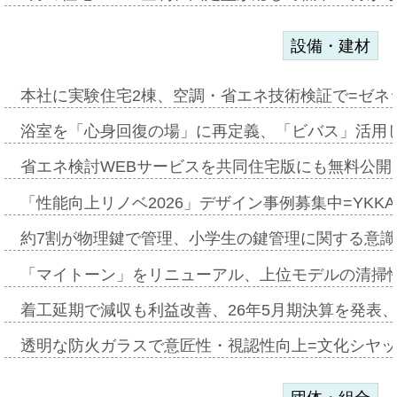
設備・建材
本社に実験住宅2棟、空調・省エネ技術検証で=ゼネ
浴室を「心身回復の場」に再定義、「ビバス」活用し
省エネ検討WEBサービスを共同住宅版にも無料公開、
「性能向上リノベ2026」デザイン事例募集中=YKKA
約7割が物理鍵で管理、小学生の鍵管理に関する意識調査
「マイトーン」をリニューアル、上位モデルの清掃
着工延期で減収も利益改善、26年5月期決算を発表
透明な防火ガラスで意匠性・視認性向上=文化シヤ