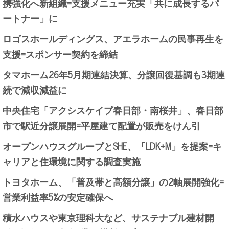
携強化へ新組織=支援メニュー充実「共に成長するパ
ートナー」に
ロゴスホールディングス、アエラホームの民事再生を
支援=スポンサー契約を締結
タマホーム26年5月期連結決算、分譲回復基調も3期連
続で減収減益に
中央住宅「アクシスケイプ春日部・南桜井」、春日部
市で駅近分譲展開=平屋建て配置が販売をけん引
オープンハウスグループとSHE、「LDK+M」を提案=キ
ャリアと住環境に関する調査実施
トヨタホーム、「普及帯と高額分譲」の2軸展開強化=
営業利益率5%の安定確保へ
積水ハウスや東京理科大など、サステナブル建材開