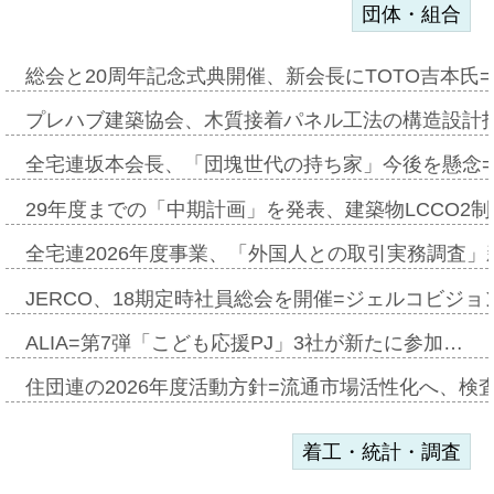
団体・組合
総会と20周年記念式典開催、新会長にTOTO吉本氏
プレハブ建築協会、木質接着パネル工法の構造設計
全宅連坂本会長、「団塊世代の持ち家」今後を懸念
29年度までの「中期計画」を発表、建築物LCCO2
全宅連2026年度事業、「外国人との取引実務調査」新
JERCO、18期定時社員総会を開催=ジェルコビジョン
ALIA=第7弾「こども応援PJ」3社が新たに参加…
住団連の2026年度活動方針=流通市場活性化へ、検
着工・統計・調査