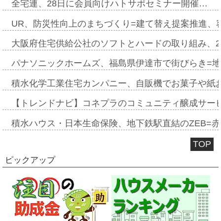
全宅連、28日に会員向けハトサポセミナー開催…
UR、防災性向上のまちづくり=建て替え提案推進、
大阪府住宅供給公社のソフトとハードの取り組み、2
パナソニックホームズ、福島県伊達市で街びらき=
積水化学工業住宅カンパニー、自販機でお菓子や紙
【トレンドナビ】コネプラのコミュニティ醸成サー
積水ハウス・日本生命保険、地下鉄駅直結のZEB=赤坂
TOP
ピックアップ