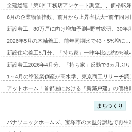
全建総連「第6回工務店アンケート調査」、価格転嫁
6月の企業物価指数、前月から上昇率拡大=前年同月比
新設着工、80万戸に向け増加予測=野村総研、30年
2026年5月の木軸着工、前年同期比で43・5%増に…
新設住宅着工5月分、「持ち家」一昨年比は約9%減=
新設着工2026年4月分、「持ち家」反動で3ヵ月ぶ
1～4月の塗装業倒産が高水準、東京商工リサーチ調
アットホーム「首都圏における『新築戸建』の価格
まちづくり
パナソニックホームズ、宝塚市の大型分譲地で再生