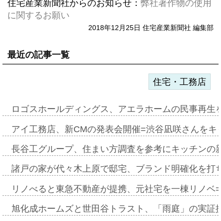
住宅産業新聞社からのお知らせ：
弊社著作物の使用
に関するお願い
2018年12月25日 住宅産業新聞社 編集部
最近の記事一覧
住宅・工務店
ロゴスホールディングス、アエラホームの民事再生
アイ工務店、新CMの発表会開催=渋谷凪咲さんをキ
長谷工グループ、住まい方調査を参考にキッチンの
諸戸の家が代々木上原で邸宅、ブランド明確化を打
リノべると東急不動産が提携、元社宅を一棟リノベ
旭化成ホームズと世田谷トラスト、「雨庭」の実証