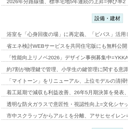
2026年分路線価、標準宅地5年連続の上昇=伸び率2・
設備・建材
浴室を「心身回復の場」に再定義、「ビバス」活用し
省エネ検討WEBサービスを共同住宅版にも無料公開、
「性能向上リノベ2026」デザイン事例募集中=YKKA
約7割が物理鍵で管理、小学生の鍵管理に関する意識調査
「マイトーン」をリニューアル、上位モデルの清掃
着工延期で減収も利益改善、26年5月期決算を発表
透明な防火ガラスで意匠性・視認性向上=文化シヤ
市中スクラップからアルミを分離、アサヒセイレン