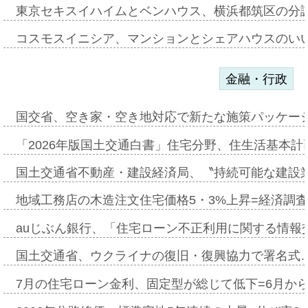
東京セキスイハイムとベンハウス、横浜都筑区の分
コスモスイニシア、マンションとシェアハウスのい
金融・行政
国交省、空き家・空き地対応で新たな施策パッケー
「2026年版国土交通白書」住宅分野、住生活基本計
国土交通省不動産・建設経済局、〝持続可能な建設
地域工務店の木造注文住宅価格5・3%上昇=経済調
auじぶん銀行、「住宅ローン不正利用に関する情報
国土交通省、ウクライナの復旧・復興協力で署名式
7月の住宅ローン金利、固定型が総じて低下=6月か