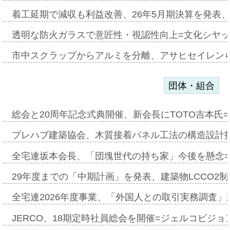
着工延期で減収も利益改善、26年5月期決算を発表
透明な防火ガラスで意匠性・視認性向上=文化シヤ
市中スクラップからアルミを分離、アサヒセイレン
団体・組合
総会と20周年記念式典開催、新会長にTOTO吉本氏
プレハブ建築協会、木質接着パネル工法の構造設計
全宅連坂本会長、「団塊世代の持ち家」今後を懸念
29年度までの「中期計画」を発表、建築物LCCO2
全宅連2026年度事業、「外国人との取引実務調査」新
JERCO、18期定時社員総会を開催=ジェルコビジョン