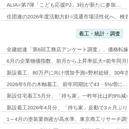
ALIA=第7弾「こども応援PJ」3社が新たに参加…
住団連の2026年度活動方針=流通市場活性化へ、検
着工・統計・調査
全建総連「第6回工務店アンケート調査」、価格転嫁
6月の企業物価指数、前月から上昇率拡大=前年同月比
新設着工、80万戸に向け増加予測=野村総研、30年
2026年5月の木軸着工、前年同期比で43・5%増に…
新設住宅着工5月分、「持ち家」一昨年比は約9%減=
新設着工2026年4月分、「持ち家」反動で3ヵ月ぶ
1～4月の塗装業倒産が高水準、東京商工リサーチ調