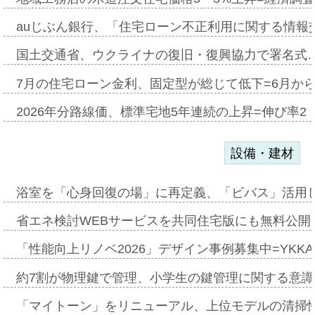
auじぶん銀行、「住宅ローン不正利用に関する情報
国土交通省、ウクライナの復旧・復興協力で署名式
7月の住宅ローン金利、固定型が総じて低下=6月か
2026年分路線価、標準宅地5年連続の上昇=伸び率2・
設備・建材
浴室を「心身回復の場」に再定義、「ビバス」活用し
省エネ検討WEBサービスを共同住宅版にも無料公開、
「性能向上リノベ2026」デザイン事例募集中=YKKA
約7割が物理鍵で管理、小学生の鍵管理に関する意識調査
「マイトーン」をリニューアル、上位モデルの清掃