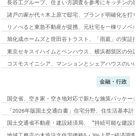
長谷工グループ、住まい方調査を参考にキッチンの
諸戸の家が代々木上原で邸宅、ブランド明確化を打
リノべると東急不動産が提携、元社宅を一棟リノベ
旭化成ホームズと世田谷トラスト、「雨庭」の実証
東京セキスイハイムとベンハウス、横浜都筑区の分
コスモスイニシア、マンションとシェアハウスのい
金融・行政
国交省、空き家・空き地対応で新たな施策パッケー
「2026年版国土交通白書」住宅分野、住生活基本計
国土交通省不動産・建設経済局、〝持続可能な建設
地域工務店の木造注文住宅価格5・3%上昇=経済調