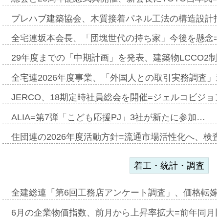
プレハブ建築協会、木質接着パネル工法の構造設計
全宅連坂本会長、「団塊世代の持ち家」今後を懸念
29年度までの「中期計画」を発表、建築物LCCO2
全宅連2026年度事業、「外国人との取引実務調査」新
JERCO、18期定時社員総会を開催=ジェルコビジョン
ALIA=第7弾「こども応援PJ」3社が新たに参加…
住団連の2026年度活動方針=流通市場活性化へ、検
着工・統計・調査
全建総連「第6回工務店アンケート調査」、価格転嫁
6月の企業物価指数、前月から上昇率拡大=前年同月比