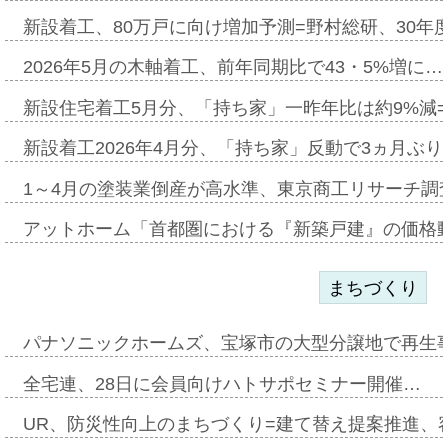
新設着工、80万戸に向け増加予測=野村総研、30年
2026年5月の木軸着工、前年同期比で43・5%増に…
新設住宅着工5月分、「持ち家」一昨年比は約9%減=
新設着工2026年4月分、「持ち家」反動で3ヵ月ぶ
1～4月の塗装業倒産が高水準、東京商工リサーチ調
アットホーム「首都圏における『新築戸建』の価格
まちづくり
パナソニックホームズ、宝塚市の大型分譲地で再生
全宅連、28日に会員向けハトサポセミナー開催…
UR、防災性向上のまちづくり=建て替え提案推進、