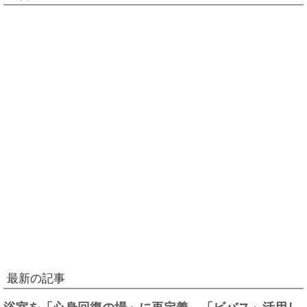
最新の記事
浴室を「心身回復の場」に再定義、「ビバス」活用し