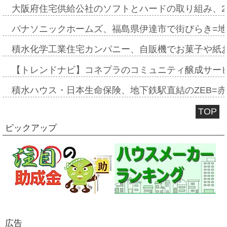
大阪府住宅供給公社のソフトとハードの取り組み、2
パナソニックホームズ、福島県伊達市で街びらき=
積水化学工業住宅カンパニー、自販機でお菓子や紙
【トレンドナビ】コネプラのコミュニティ醸成サー
積水ハウス・日本生命保険、地下鉄駅直結のZEB=赤坂
TOP
ピックアップ
広告