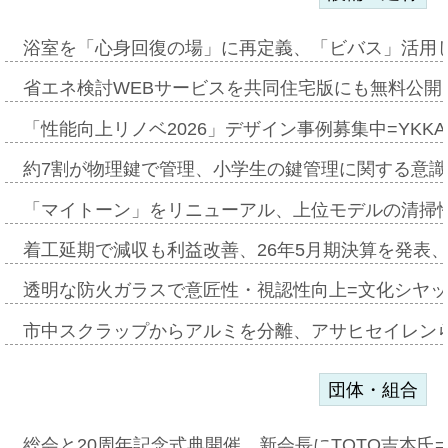
浴室を「心身回復の場」に再定義、「ビバス」活用し
省エネ検討WEBサービスを共同住宅版にも無料公開、
「性能向上リノベ2026」デザイン事例募集中=YKKA
約7割が物理鍵で管理、小学生の鍵管理に関する意識調査
「マイトーン」をリニューアル、上位モデルの清掃
着工延期で減収も利益改善、26年5月期決算を発表
透明な防火ガラスで意匠性・視認性向上=文化シヤ
市中スクラップからアルミを分離、アサヒセイレン
団体・組合
総会と20周年記念式典開催、新会長にTOTO吉本氏