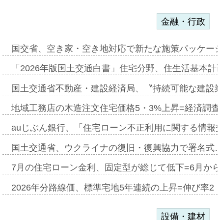
金融・行政
国交省、空き家・空き地対応で新たな施策パッケー
「2026年版国土交通白書」住宅分野、住生活基本計
国土交通省不動産・建設経済局、〝持続可能な建設
地域工務店の木造注文住宅価格5・3%上昇=経済調
auじぶん銀行、「住宅ローン不正利用に関する情報
国土交通省、ウクライナの復旧・復興協力で署名式
7月の住宅ローン金利、固定型が総じて低下=6月か
2026年分路線価、標準宅地5年連続の上昇=伸び率2・
設備・建材