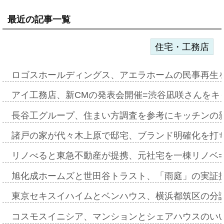
最近の記事一覧
住宅・工務店
ロゴスホールディングス、アエラホームの民事再生
アイ工務店、新CMの発表会開催=渋谷凪咲さんをキ
長谷工グループ、住まい方調査を参考にキッチンの
諸戸の家が代々木上原で邸宅、ブランド明確化を打
リノべると東急不動産が提携、元社宅を一棟リノベ
旭化成ホームズと世田谷トラスト、「雨庭」の実証
東京セキスイハイムとベンハウス、横浜都筑区の分
コスモスイニシア、マンションとシェアハウスのい