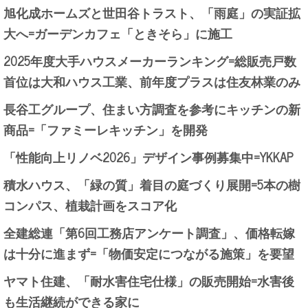
旭化成ホームズと世田谷トラスト、「雨庭」の実証拡
大へ=ガーデンカフェ「ときそら」に施工
2025年度大手ハウスメーカーランキング=総販売戸数
首位は大和ハウス工業、前年度プラスは住友林業のみ
長谷工グループ、住まい方調査を参考にキッチンの新
商品=「ファミーレキッチン」を開発
「性能向上リノベ2026」デザイン事例募集中=YKKAP
積水ハウス、「緑の質」着目の庭づくり展開=5本の樹
コンパス、植栽計画をスコア化
全建総連「第6回工務店アンケート調査」、価格転嫁
は十分に進まず=「物価安定につながる施策」を要望
ヤマト住建、「耐水害住宅仕様」の販売開始=水害後
も生活継続ができる家に