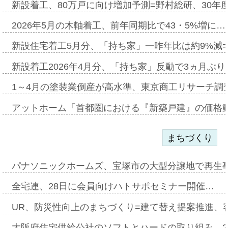
新設着工、80万戸に向け増加予測=野村総研、30年
2026年5月の木軸着工、前年同期比で43・5%増に…
新設住宅着工5月分、「持ち家」一昨年比は約9%減=
新設着工2026年4月分、「持ち家」反動で3ヵ月ぶ
1～4月の塗装業倒産が高水準、東京商工リサーチ調
アットホーム「首都圏における『新築戸建』の価格
まちづくり
パナソニックホームズ、宝塚市の大型分譲地で再生
全宅連、28日に会員向けハトサポセミナー開催…
UR、防災性向上のまちづくり=建て替え提案推進、
大阪府住宅供給公社のソフトとハードの取り組み、2