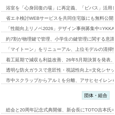
浴室を「心身回復の場」に再定義、「ビバス」活用し
省エネ検討WEBサービスを共同住宅版にも無料公開、
「性能向上リノベ2026」デザイン事例募集中=YKKA
約7割が物理鍵で管理、小学生の鍵管理に関する意識調査
「マイトーン」をリニューアル、上位モデルの清掃
着工延期で減収も利益改善、26年5月期決算を発表
透明な防火ガラスで意匠性・視認性向上=文化シヤ
市中スクラップからアルミを分離、アサヒセイレン
団体・組合
総会と20周年記念式典開催、新会長にTOTO吉本氏