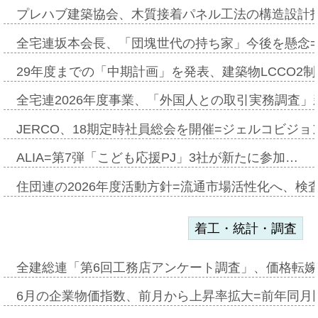
プレハブ建築協会、木質接着パネル工法の構造設計
全宅連坂本会長、「団塊世代の持ち家」今後を懸念
29年度までの「中期計画」を発表、建築物LCCO2
全宅連2026年度事業、「外国人との取引実務調査」新
JERCO、18期定時社員総会を開催=ジェルコビジョン
ALIA=第7弾「こども応援PJ」3社が新たに参加…
住団連の2026年度活動方針=流通市場活性化へ、検
着工・統計・調査
全建総連「第6回工務店アンケート調査」、価格転嫁
6月の企業物価指数、前月から上昇率拡大=前年同月比