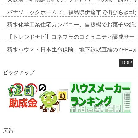
パナソニックホームズ、福島県伊達市で街びらき=
積水化学工業住宅カンパニー、自販機でお菓子や紙
【トレンドナビ】コネプラのコミュニティ醸成サー
積水ハウス・日本生命保険、地下鉄駅直結のZEB=赤坂
TOP
ピックアップ
広告