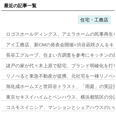
最近の記事一覧
住宅・工務店
ロゴスホールディングス、アエラホームの民事再生
アイ工務店、新CMの発表会開催=渋谷凪咲さんをキ
長谷工グループ、住まい方調査を参考にキッチンの
諸戸の家が代々木上原で邸宅、ブランド明確化を打
リノべると東急不動産が提携、元社宅を一棟リノベ
旭化成ホームズと世田谷トラスト、「雨庭」の実証
東京セキスイハイムとベンハウス、横浜都筑区の分
コスモスイニシア、マンションとシェアハウスのい