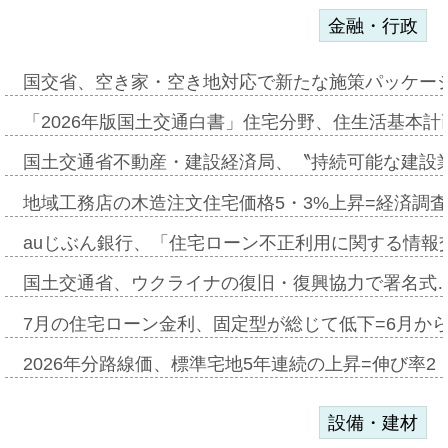
金融・行政
国交省、空き家・空き地対応で新たな施策パッケー
「2026年版国土交通白書」住宅分野、住生活基本計
国土交通省不動産・建設経済局、〝持続可能な建設
地域工務店の木造注文住宅価格5・3%上昇=経済調
auじぶん銀行、「住宅ローン不正利用に関する情報
国土交通省、ウクライナの復旧・復興協力で署名式
7月の住宅ローン金利、固定型が総じて低下=6月か
2026年分路線価、標準宅地5年連続の上昇=伸び率2・
設備・建材