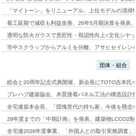
「マイトーン」をリニューアル、上位モデルの清掃
着工延期で減収も利益改善、26年5月期決算を発表
透明な防火ガラスで意匠性・視認性向上=文化シヤ
市中スクラップからアルミを分離、アサヒセイレン
団体・組合
総会と20周年記念式典開催、新会長にTOTO吉本氏
プレハブ建築協会、木質接着パネル工法の構造設計
全宅連坂本会長、「団塊世代の持ち家」今後を懸念
29年度までの「中期計画」を発表、建築物LCCO2
全宅連2026年度事業、「外国人との取引実務調査」新