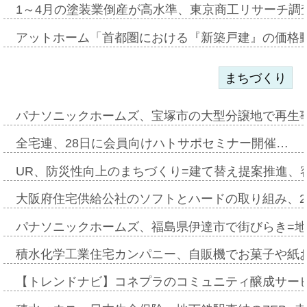
1～4月の塗装業倒産が高水準、東京商工リサーチ調
アットホーム「首都圏における『新築戸建』の価格
まちづくり
パナソニックホームズ、宝塚市の大型分譲地で再生
全宅連、28日に会員向けハトサポセミナー開催…
UR、防災性向上のまちづくり=建て替え提案推進、
大阪府住宅供給公社のソフトとハードの取り組み、2
パナソニックホームズ、福島県伊達市で街びらき=
積水化学工業住宅カンパニー、自販機でお菓子や紙
【トレンドナビ】コネプラのコミュニティ醸成サー