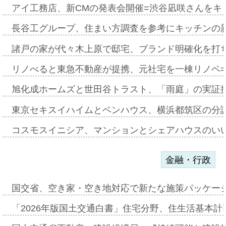
アイ工務店、新CMの発表会開催=渋谷凪咲さんをキ
長谷工グループ、住まい方調査を参考にキッチンの
諸戸の家が代々木上原で邸宅、ブランド明確化を打
リノべると東急不動産が提携、元社宅を一棟リノベ
旭化成ホームズと世田谷トラスト、「雨庭」の実証
東京セキスイハイムとベンハウス、横浜都筑区の分
コスモスイニシア、マンションとシェアハウスのい
金融・行政
国交省、空き家・空き地対応で新たな施策パッケー
「2026年版国土交通白書」住宅分野、住生活基本計