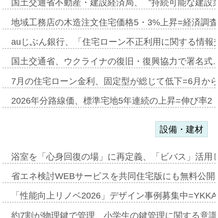
国土交通省不動産・建設経済局、〝持続可能な建設
地域工務店の木造注文住宅価格5・3%上昇=経済調
auじぶん銀行、「住宅ローン不正利用に関する情報
国土交通省、ウクライナの復旧・復興協力で署名式
7月の住宅ローン金利、固定型が総じて低下=6月か
2026年分路線価、標準宅地5年連続の上昇=伸び率2・
設備・建材
浴室を「心身回復の場」に再定義、「ビバス」活用し
省エネ検討WEBサービスを共同住宅版にも無料公開、
「性能向上リノベ2026」デザイン事例募集中=YKKA
約7割が物理鍵で管理、小学生の鍵管理に関する意識調査