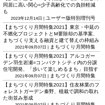
同居に高い関心=少子高齢化での負担軽減
も
ユーザー版
特別増刊号
2023年12月14日 |
【まちづくり月間特集2021】東京・中延の
不燃化プロジェクトとM要除却の基準案、
まちづくり支える融資と建て替えの枠組み
まちづくり月間特集
2021年09月07日 |
【まちづくり月間特集2021】アルコガー
デン羽生岩瀬=コンパクトシティ内の分譲
住宅開発、「歩いて楽しめるまち」目指す
まちづくり月間特集
2021年09月07日 |
【まちづくり月間特集2021】住友林業のフ
ォレストガーデン秦野、植栽で調和の取れ
た街並み形成
まちづくり月間特集
2021年09月07日 |