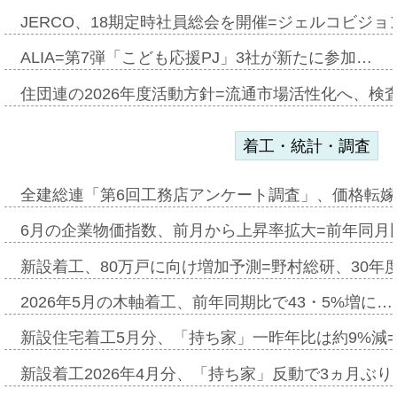
JERCO、18期定時社員総会を開催=ジェルコビジョン
ALIA=第7弾「こども応援PJ」3社が新たに参加…
住団連の2026年度活動方針=流通市場活性化へ、検
着工・統計・調査
全建総連「第6回工務店アンケート調査」、価格転嫁
6月の企業物価指数、前月から上昇率拡大=前年同月比
新設着工、80万戸に向け増加予測=野村総研、30年
2026年5月の木軸着工、前年同期比で43・5%増に…
新設住宅着工5月分、「持ち家」一昨年比は約9%減=
新設着工2026年4月分、「持ち家」反動で3ヵ月ぶ