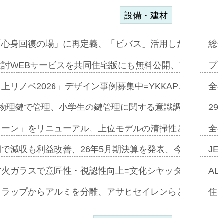
設備・建材
「心身回復の場」に再定義、「ビバス」活用した新入浴法
総
討WEBサービスを共同住宅版にも無料公開、YKKAP
プ
上リノベ2026」デザイン事例募集中=YKKAP…
全
物理鍵で管理、小学生の鍵管理に関する意識調査=Natur
2
トーン」をリニューアル、上位モデルの清掃性と安全性追
全
で減収も利益改善、26年5月期決算を発表、今期は増収
J
防火ガラスで意匠性・視認性向上=文化シヤッター…
A
クラップからアルミを分離、アサヒセイレンらと協働開発
住