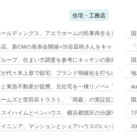
住宅・工務店
ホールディングス、アエラホームの民事再生を支援=スポ
国
務店、新CMの発表会開催=渋谷凪咲さんをキャラクター
「
グループ、住まい方調査を参考にキッチンの新商品=「フ
国
家が代々木上原で邸宅、ブランド明確化を打ち出す=年内
地
ると東急不動産が提携、元社宅を一棟リノベ=「職住遊」
a
ホームズと世田谷トラスト、「雨庭」の実証拡大へ=ガー
国
キスイハイムとベンハウス、横浜都筑区の分譲地開発で初
7
スイニシア、マンションとシェアハウスのいいとこどり
2