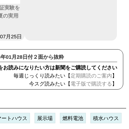
証実験を
夏の実用
年07月25日
16年01月28日付２面から抜粋
をお読みになりたい方は新聞をご購読してください
毎週じっくり読みたい【
定期購読のご案内
】
今スグ読みたい【
電子版で購読する
】
マートハウス
展示場
燃料電池
積水ハウス