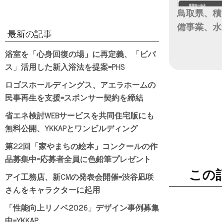
鳥取県、積
備事業、水
最新の記事
日付
浴室を「心身回復の場」に再定義、「ビバ
ス」活用した新入浴法を提案=PHS
ロゴスホールディングス、アエラホームの
民事再生を支援=スポンサー契約を締結
省エネ検討WEBサービスを共同住宅版にも
無料公開、YKKAPとワンビルディング
第22回「家やまちの絵本」コンクールの作
品募集中=応募者全員に色鉛筆プレゼント
この
アイ工務店、新CMの発表会開催=渋谷凪咲
さんをキャラクターに起用
「性能向上リノベ2026」デザイン事例募集
中=YKKAP