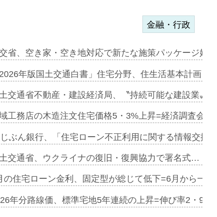
金融・行政
ンサー契約…
交省、空き家・空き地対応で新たな施策パッケージ始動
に起用…
2026年版国土交通白書」住宅分野、住生活基本計画を
ァミーレキ…
土交通省不動産・建設経済局、〝持続可能な建設業〟の
にも城南エ…
域工務店の木造注文住宅価格5・3%上昇=経済調査会「
融合型の賃…
uじぶん銀行、「住宅ローン不正利用に関する情報交換協
デンカフェ…
土交通省、ウクライナの復旧・復興協力で署名式…
協業=お互…
月の住宅ローン金利、固定型が総じて低下=6月から一転
のコリビング…
026年分路線価、標準宅地5年連続の上昇=伸び率2・9%