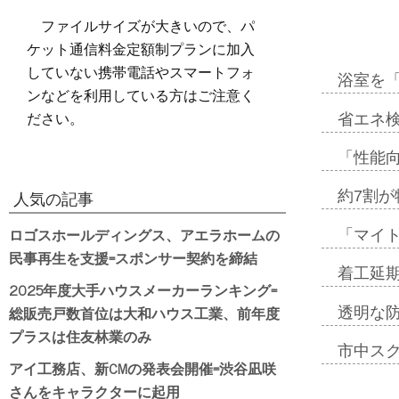
ファイルサイズが大きいので、パ
ケット通信料金定額制プランに加入
していない携帯電話やスマートフォ
浴室を
ンなどを利用している方はご注意く
ださい。
省エネ検
「性能向
約7割が
人気の記事
ロゴスホールディングス、アエラホームの
「マイ
民事再生を支援=スポンサー契約を締結
着工延期
2025年度大手ハウスメーカーランキング=
総販売戸数首位は大和ハウス工業、前年度
透明な
プラスは住友林業のみ
市中ス
アイ工務店、新CMの発表会開催=渋谷凪咲
さんをキャラクターに起用