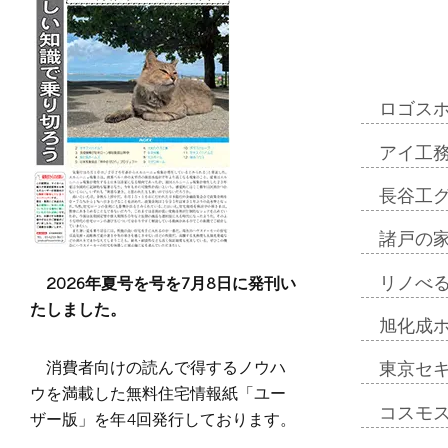
ロゴス
アイ工
長谷工
諸戸の
2026年夏号を号を7月8日に発刊い
リノべ
たしました。
旭化成
消費者向けの読んで得するノウハ
東京セ
ウを満載した無料住宅情報紙「ユー
コスモ
ザー版」を年4回発行しております。