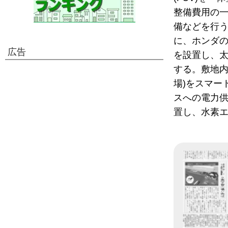
整備費用の
備などを行う
に、ホンダ
広告
を設置し、太
する。敷地内
場)をスマー
スへの電力
置し、水素