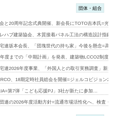
団体・組合
を提案=P…
会と20周年記念式典開催、新会長にTOTO吉本氏=光触
とワンビ…
レハブ建築協会、木質接着パネル工法の構造設計指針を
宅連坂本会長、「団塊世代の持ち家」今後を懸念=高齢
e…
9年度までの「中期計画」を発表、建築物LCCO2制度へ
加=リンナ…
宅連2026年度事業、「外国人との取引実務調査」新規に
見込む=…
ERCO、18期定時社員総会を開催=ジェルコビジョン203
LIA=第7弾「こども応援PJ」3社が新たに参加…
開始=三協…
団連の2026年度活動方針=流通市場活性化へ、検査・