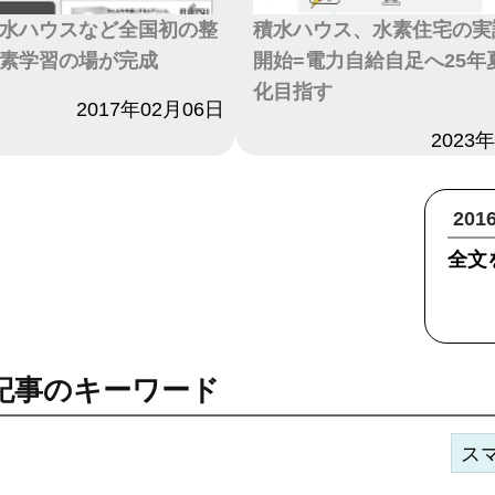
水ハウスなど全国初の整
積水ハウス、水素住宅の実
素学習の場が完成
開始=電力自給自足へ25年
化目指す
2017年02月06日
日付
2023
20
全文
記事のキーワード
ス