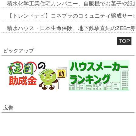
積水化学工業住宅カンパニー、自販機でお菓子や紙
【トレンドナビ】コネプラのコミュニティ醸成サー
積水ハウス・日本生命保険、地下鉄駅直結のZEB=赤坂
TOP
ピックアップ
広告