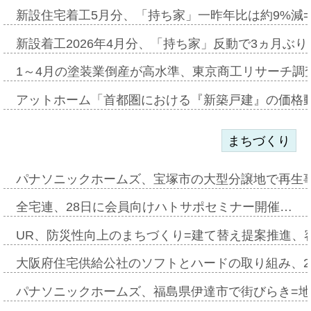
新設住宅着工5月分、「持ち家」一昨年比は約9%減=
新設着工2026年4月分、「持ち家」反動で3ヵ月ぶ
1～4月の塗装業倒産が高水準、東京商工リサーチ調
アットホーム「首都圏における『新築戸建』の価格
まちづくり
パナソニックホームズ、宝塚市の大型分譲地で再生
全宅連、28日に会員向けハトサポセミナー開催…
UR、防災性向上のまちづくり=建て替え提案推進、
大阪府住宅供給公社のソフトとハードの取り組み、2
パナソニックホームズ、福島県伊達市で街びらき=