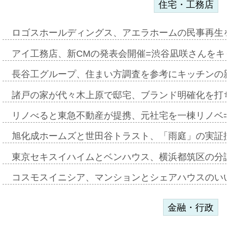
住宅・工務店
ロゴスホールディングス、アエラホームの民事再生
アイ工務店、新CMの発表会開催=渋谷凪咲さんをキ
長谷工グループ、住まい方調査を参考にキッチンの
諸戸の家が代々木上原で邸宅、ブランド明確化を打
リノべると東急不動産が提携、元社宅を一棟リノベ
旭化成ホームズと世田谷トラスト、「雨庭」の実証
東京セキスイハイムとベンハウス、横浜都筑区の分
コスモスイニシア、マンションとシェアハウスのい
金融・行政