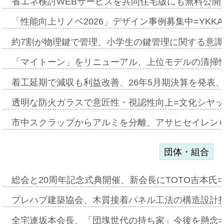
省エネ検討WEBサービスを共同住宅版にも無料公開、
「性能向上リノベ2026」デザイン事例募集中=YKKA
約7割が物理鍵で管理、小学生の鍵管理に関する意識調査
「マイトーン」をリニューアル、上位モデルの清掃
着工延期で減収も利益改善、26年5月期決算を発表
透明な防火ガラスで意匠性・視認性向上=文化シヤ
市中スクラップからアルミを分離、アサヒセイレン
団体・組合
総会と20周年記念式典開催、新会長にTOTO吉本氏
プレハブ建築協会、木質接着パネル工法の構造設計
全宅連坂本会長、「団塊世代の持ち家」今後を懸念