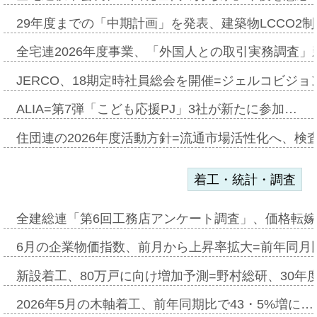
29年度までの「中期計画」を発表、建築物LCCO2
全宅連2026年度事業、「外国人との取引実務調査」新
JERCO、18期定時社員総会を開催=ジェルコビジョン
ALIA=第7弾「こども応援PJ」3社が新たに参加…
住団連の2026年度活動方針=流通市場活性化へ、検
着工・統計・調査
全建総連「第6回工務店アンケート調査」、価格転嫁
6月の企業物価指数、前月から上昇率拡大=前年同月比
新設着工、80万戸に向け増加予測=野村総研、30年
2026年5月の木軸着工、前年同期比で43・5%増に…