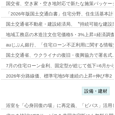
国交省、空き家・空き地対応で新たな施策パッケー
「2026年版国土交通白書」住宅分野、住生活基本計
国土交通省不動産・建設経済局、〝持続可能な建設
地域工務店の木造注文住宅価格5・3%上昇=経済調
auじぶん銀行、「住宅ローン不正利用に関する情報
国土交通省、ウクライナの復旧・復興協力で署名式
7月の住宅ローン金利、固定型が総じて低下=6月か
2026年分路線価、標準宅地5年連続の上昇=伸び率2・
設備・建材
浴室を「心身回復の場」に再定義、「ビバス」活用し