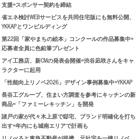
支援=スポンサー契約を締結
省エネ検討WEBサービスを共同住宅版にも無料公開、
YKKAPとワンビルディング
第22回「家やまちの絵本」コンクールの作品募集中=
応募者全員に色鉛筆プレゼント
アイ工務店、新CMの発表会開催=渋谷凪咲さんをキャ
ラクターに起用
「性能向上リノベ2026」デザイン事例募集中=YKKAP
長谷工グループ、住まい方調査を参考にキッチンの新
商品=「ファミーレキッチン」を開発
諸戸の家が代々木上原で邸宅、ブランド明確化を打ち
出す=年内にも城南エリアで計画も
リノべると東急不動産が提携、元社宅を一棟リノベ