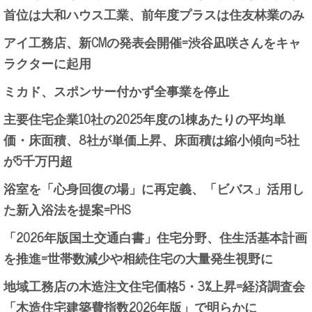
首位は大和ハウス工業、前年度プラスは住友林業のみ
アイ工務店、新CMの発表会開催=渋谷凪咲さんをキャ
ラクターに起用
ミカド、スポンサー付かず全事業を停止
主要住宅企業10社の2025年度の1棟あたりの平均単
価・床面積、8社が単価上昇、床面積は縮小傾向=5社
が5千万円超
浴室を「心身回復の場」に再定義、「ビバス」活用し
た新入浴法を提案=PHS
「2026年版国土交通白書」住宅分野、住生活基本計画
を推進=世帯数減少や相続住宅の大量発生視野に
地域工務店の木造注文住宅価格5・3%上昇=経済調査会
「木造住宅建築費指数2026年版」で明らかに