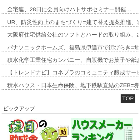
全宅連、28日に会員向けハトサポセミナー開催…
UR、防災性向上のまちづくり=建て替え提案推進、
大阪府住宅供給公社のソフトとハードの取り組み、2
パナソニックホームズ、福島県伊達市で街びらき=
積水化学工業住宅カンパニー、自販機でお菓子や紙
【トレンドナビ】コネプラのコミュニティ醸成サー
積水ハウス・日本生命保険、地下鉄駅直結のZEB=赤坂
TOP
ピックアップ