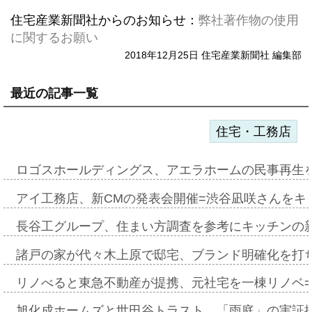
住宅産業新聞社からのお知らせ：
弊社著作物の使用
に関するお願い
2018年12月25日 住宅産業新聞社 編集部
最近の記事一覧
住宅・工務店
ロゴスホールディングス、アエラホームの民事再生
アイ工務店、新CMの発表会開催=渋谷凪咲さんをキ
長谷工グループ、住まい方調査を参考にキッチンの
諸戸の家が代々木上原で邸宅、ブランド明確化を打
リノべると東急不動産が提携、元社宅を一棟リノベ
旭化成ホームズと世田谷トラスト、「雨庭」の実証