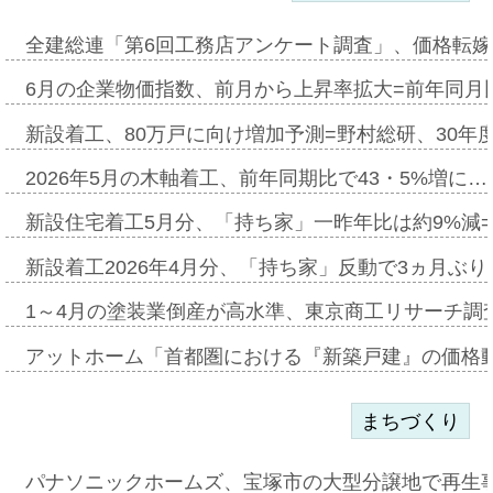
全建総連「第6回工務店アンケート調査」、価格転嫁
6月の企業物価指数、前月から上昇率拡大=前年同月比
新設着工、80万戸に向け増加予測=野村総研、30年
2026年5月の木軸着工、前年同期比で43・5%増に…
新設住宅着工5月分、「持ち家」一昨年比は約9%減=
新設着工2026年4月分、「持ち家」反動で3ヵ月ぶ
1～4月の塗装業倒産が高水準、東京商工リサーチ調
アットホーム「首都圏における『新築戸建』の価格
まちづくり
パナソニックホームズ、宝塚市の大型分譲地で再生