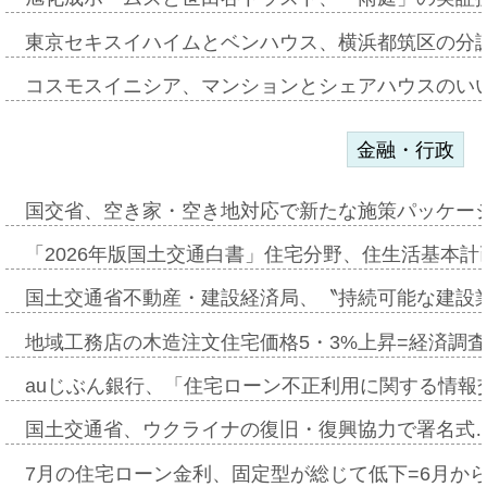
東京セキスイハイムとベンハウス、横浜都筑区の分
コスモスイニシア、マンションとシェアハウスのい
金融・行政
国交省、空き家・空き地対応で新たな施策パッケー
「2026年版国土交通白書」住宅分野、住生活基本計
国土交通省不動産・建設経済局、〝持続可能な建設
地域工務店の木造注文住宅価格5・3%上昇=経済調
auじぶん銀行、「住宅ローン不正利用に関する情報
国土交通省、ウクライナの復旧・復興協力で署名式
7月の住宅ローン金利、固定型が総じて低下=6月か