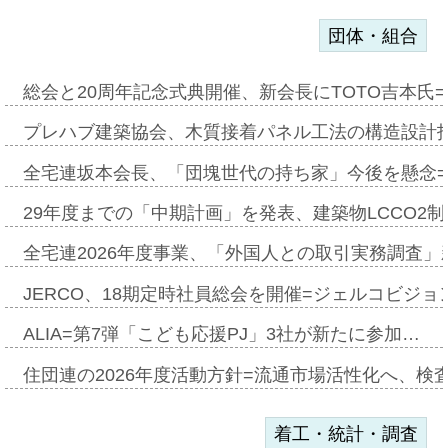
団体・組合
総会と20周年記念式典開催、新会長にTOTO吉本氏
プレハブ建築協会、木質接着パネル工法の構造設計
全宅連坂本会長、「団塊世代の持ち家」今後を懸念
29年度までの「中期計画」を発表、建築物LCCO2
全宅連2026年度事業、「外国人との取引実務調査」新
JERCO、18期定時社員総会を開催=ジェルコビジョン
ALIA=第7弾「こども応援PJ」3社が新たに参加…
住団連の2026年度活動方針=流通市場活性化へ、検
着工・統計・調査