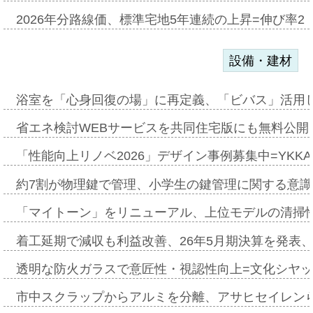
2026年分路線価、標準宅地5年連続の上昇=伸び率2・
設備・建材
浴室を「心身回復の場」に再定義、「ビバス」活用し
省エネ検討WEBサービスを共同住宅版にも無料公開、
「性能向上リノベ2026」デザイン事例募集中=YKKA
約7割が物理鍵で管理、小学生の鍵管理に関する意識調査
「マイトーン」をリニューアル、上位モデルの清掃
着工延期で減収も利益改善、26年5月期決算を発表
透明な防火ガラスで意匠性・視認性向上=文化シヤ
市中スクラップからアルミを分離、アサヒセイレン