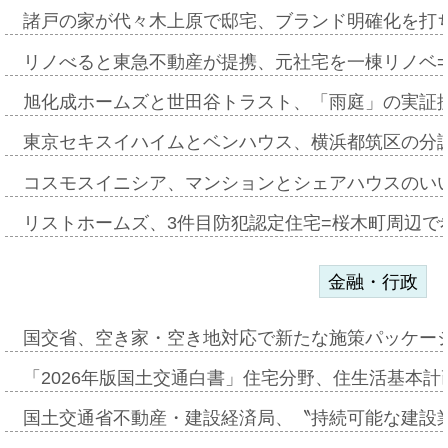
諸戸の家が代々木上原で邸宅、ブランド明確化を打
リノべると東急不動産が提携、元社宅を一棟リノベ
旭化成ホームズと世田谷トラスト、「雨庭」の実証
東京セキスイハイムとベンハウス、横浜都筑区の分
コスモスイニシア、マンションとシェアハウスのい
リストホームズ、3件目防犯認定住宅=桜木町周辺で
金融・行政
国交省、空き家・空き地対応で新たな施策パッケー
「2026年版国土交通白書」住宅分野、住生活基本計
国土交通省不動産・建設経済局、〝持続可能な建設