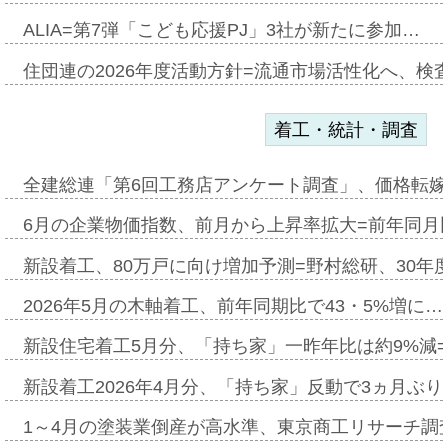
ALIA=第7弾「こども応援PJ」3社が新たに参加…
住団連の2026年度活動方針=流通市場活性化へ、検
着工・統計・調査
全建総連「第6回工務店アンケート調査」、価格転嫁
6月の企業物価指数、前月から上昇率拡大=前年同月比
新設着工、80万戸に向け増加予測=野村総研、30年
2026年5月の木軸着工、前年同期比で43・5%増に…
新設住宅着工5月分、「持ち家」一昨年比は約9%減=
新設着工2026年4月分、「持ち家」反動で3ヵ月ぶ
1～4月の塗装業倒産が高水準、東京商工リサーチ調