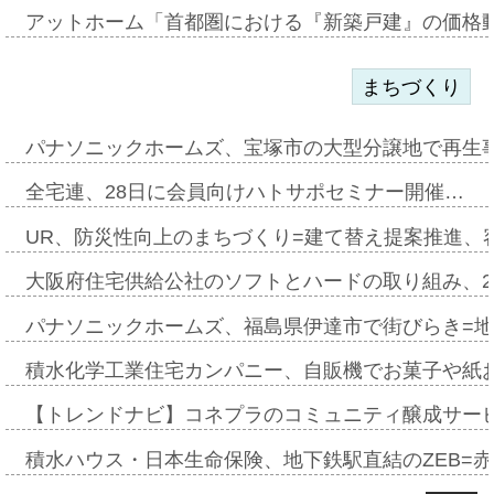
アットホーム「首都圏における『新築戸建』の価格
まちづくり
パナソニックホームズ、宝塚市の大型分譲地で再生
全宅連、28日に会員向けハトサポセミナー開催…
UR、防災性向上のまちづくり=建て替え提案推進、
大阪府住宅供給公社のソフトとハードの取り組み、2
パナソニックホームズ、福島県伊達市で街びらき=
積水化学工業住宅カンパニー、自販機でお菓子や紙
【トレンドナビ】コネプラのコミュニティ醸成サー
積水ハウス・日本生命保険、地下鉄駅直結のZEB=赤坂