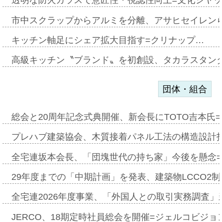
透明な防火ガラスで意匠性・視認性向上=文化シヤ
市中スクラップからアルミを分離、アサヒセイレン
キッチン軸足にシェア拡大目指す=クリナップ…
高級キッチン〝ブランド〟を初創設、タカラスタン
団体・組合
総会と20周年記念式典開催、新会長にTOTO吉本氏
プレハブ建築協会、木質接着パネル工法の構造設計
全宅連坂本会長、「団塊世代の持ち家」今後を懸念
29年度までの「中期計画」を発表、建築物LCCO2
全宅連2026年度事業、「外国人との取引実務調査」新
JERCO、18期定時社員総会を開催=ジェルコビジョン