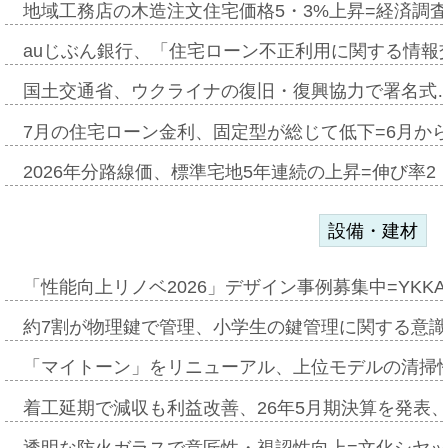
地域工務店の木造注文住宅価格5・3%上昇=経済調
auじぶん銀行、「住宅ローン不正利用に関する情報
国土交通省、ウクライナの復旧・復興協力で署名式
7月の住宅ローン金利、固定型が総じて低下=6月か
2026年分路線価、標準宅地5年連続の上昇=伸び率2・
設備・建材
「性能向上リノベ2026」デザイン事例募集中=YKKA
約7割が物理鍵で管理、小学生の鍵管理に関する意識調査
「マイトーン」をリニューアル、上位モデルの清掃
着工延期で減収も利益改善、26年5月期決算を発表