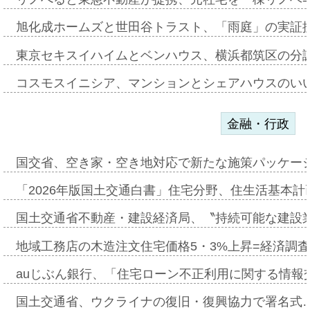
旭化成ホームズと世田谷トラスト、「雨庭」の実証
東京セキスイハイムとベンハウス、横浜都筑区の分
コスモスイニシア、マンションとシェアハウスのい
金融・行政
国交省、空き家・空き地対応で新たな施策パッケー
「2026年版国土交通白書」住宅分野、住生活基本計
国土交通省不動産・建設経済局、〝持続可能な建設
地域工務店の木造注文住宅価格5・3%上昇=経済調
auじぶん銀行、「住宅ローン不正利用に関する情報
国土交通省、ウクライナの復旧・復興協力で署名式