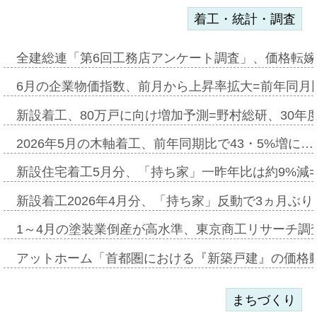
着工・統計・調査
全建総連「第6回工務店アンケート調査」、価格転嫁
6月の企業物価指数、前月から上昇率拡大=前年同月比
新設着工、80万戸に向け増加予測=野村総研、30年
2026年5月の木軸着工、前年同期比で43・5%増に…
新設住宅着工5月分、「持ち家」一昨年比は約9%減=
新設着工2026年4月分、「持ち家」反動で3ヵ月ぶ
1～4月の塗装業倒産が高水準、東京商工リサーチ調
アットホーム「首都圏における『新築戸建』の価格
まちづくり