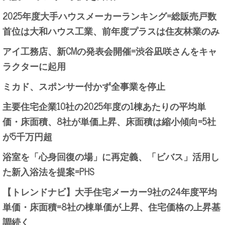
2025年度大手ハウスメーカーランキング=総販売戸数
首位は大和ハウス工業、前年度プラスは住友林業のみ
アイ工務店、新CMの発表会開催=渋谷凪咲さんをキャ
ラクターに起用
ミカド、スポンサー付かず全事業を停止
主要住宅企業10社の2025年度の1棟あたりの平均単
価・床面積、8社が単価上昇、床面積は縮小傾向=5社
が5千万円超
浴室を「心身回復の場」に再定義、「ビバス」活用し
た新入浴法を提案=PHS
【トレンドナビ】大手住宅メーカー9社の24年度平均
単価・床面積=8社の棟単価が上昇、住宅価格の上昇基
調続く