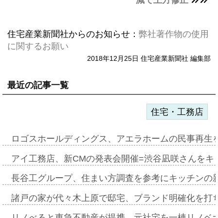
減で上方修正
住宅産業新聞社からのお知らせ：
弊社著作物の使用
に関するお願い
2018年12月25日 住宅産業新聞社 編集部
最近の記事一覧
住宅・工務店
ロゴスホールディングス、アエラホームの民事再生
アイ工務店、新CMの発表会開催=渋谷凪咲さんをキ
長谷工グループ、住まい方調査を参考にキッチンの
諸戸の家が代々木上原で邸宅、ブランド明確化を打
リノべると東急不動産が提携、元社宅を一棟リノベ