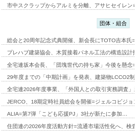
市中スクラップからアルミを分離、アサヒセイレン
団体・組合
総会と20周年記念式典開催、新会長にTOTO吉本氏
プレハブ建築協会、木質接着パネル工法の構造設計
全宅連坂本会長、「団塊世代の持ち家」今後を懸念
29年度までの「中期計画」を発表、建築物LCCO2
全宅連2026年度事業、「外国人との取引実務調査」新
JERCO、18期定時社員総会を開催=ジェルコビジョン
ALIA=第7弾「こども応援PJ」3社が新たに参加…
住団連の2026年度活動方針=流通市場活性化へ、検