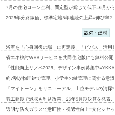
7月の住宅ローン金利、固定型が総じて低下=6月か
2026年分路線価、標準宅地5年連続の上昇=伸び率2・
設備・建材
浴室を「心身回復の場」に再定義、「ビバス」活用し
省エネ検討WEBサービスを共同住宅版にも無料公開、
「性能向上リノベ2026」デザイン事例募集中=YKKA
約7割が物理鍵で管理、小学生の鍵管理に関する意識調査
「マイトーン」をリニューアル、上位モデルの清掃
着工延期で減収も利益改善、26年5月期決算を発表
透明な防火ガラスで意匠性・視認性向上=文化シヤ