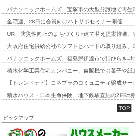
パナソニックホームズ、宝塚市の大型分譲地で再生
全宅連、28日に会員向けハトサポセミナー開催…
UR、防災性向上のまちづくり=建て替え提案推進、
大阪府住宅供給公社のソフトとハードの取り組み、2
パナソニックホームズ、福島県伊達市で街びらき=
積水化学工業住宅カンパニー、自販機でお菓子や紙
【トレンドナビ】コネプラのコミュニティ醸成サー
積水ハウス・日本生命保険、地下鉄駅直結のZEB=赤坂
TOP
ピックアップ