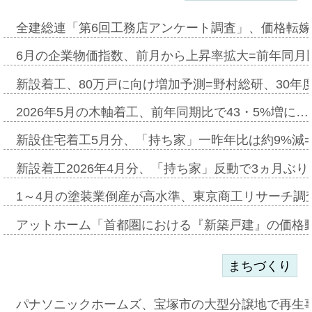
全建総連「第6回工務店アンケート調査」、価格転嫁
6月の企業物価指数、前月から上昇率拡大=前年同月比
新設着工、80万戸に向け増加予測=野村総研、30年
2026年5月の木軸着工、前年同期比で43・5%増に…
新設住宅着工5月分、「持ち家」一昨年比は約9%減=
新設着工2026年4月分、「持ち家」反動で3ヵ月ぶ
1～4月の塗装業倒産が高水準、東京商工リサーチ調
アットホーム「首都圏における『新築戸建』の価格
まちづくり
パナソニックホームズ、宝塚市の大型分譲地で再生