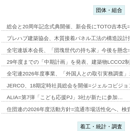
団体・組合
総会と20周年記念式典開催、新会長にTOTO吉本氏
プレハブ建築協会、木質接着パネル工法の構造設計
全宅連坂本会長、「団塊世代の持ち家」今後を懸念
29年度までの「中期計画」を発表、建築物LCCO2
全宅連2026年度事業、「外国人との取引実務調査」新
JERCO、18期定時社員総会を開催=ジェルコビジョン
ALIA=第7弾「こども応援PJ」3社が新たに参加…
住団連の2026年度活動方針=流通市場活性化へ、検
着工・統計・調査