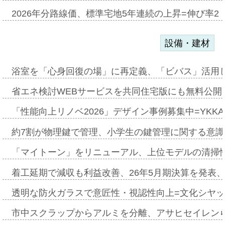
2026年分路線価、標準宅地5年連続の上昇=伸び率2・
設備・建材
浴室を「心身回復の場」に再定義、「ビバス」活用し
省エネ検討WEBサービスを共同住宅版にも無料公開、
「性能向上リノベ2026」デザイン事例募集中=YKKA
約7割が物理鍵で管理、小学生の鍵管理に関する意識調査
「マイトーン」をリニューアル、上位モデルの清掃
着工延期で減収も利益改善、26年5月期決算を発表
透明な防火ガラスで意匠性・視認性向上=文化シヤ
市中スクラップからアルミを分離、アサヒセイレン