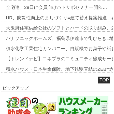
全宅連、28日に会員向けハトサポセミナー開催…
UR、防災性向上のまちづくり=建て替え提案推進、
大阪府住宅供給公社のソフトとハードの取り組み、2
パナソニックホームズ、福島県伊達市で街びらき=
積水化学工業住宅カンパニー、自販機でお菓子や紙
【トレンドナビ】コネプラのコミュニティ醸成サー
積水ハウス・日本生命保険、地下鉄駅直結のZEB=赤坂
TOP
ピックアップ