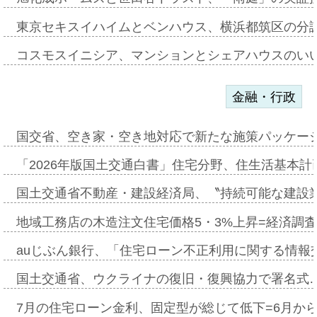
東京セキスイハイムとベンハウス、横浜都筑区の分
コスモスイニシア、マンションとシェアハウスのい
金融・行政
国交省、空き家・空き地対応で新たな施策パッケー
「2026年版国土交通白書」住宅分野、住生活基本計
国土交通省不動産・建設経済局、〝持続可能な建設
地域工務店の木造注文住宅価格5・3%上昇=経済調
auじぶん銀行、「住宅ローン不正利用に関する情報
国土交通省、ウクライナの復旧・復興協力で署名式
7月の住宅ローン金利、固定型が総じて低下=6月か