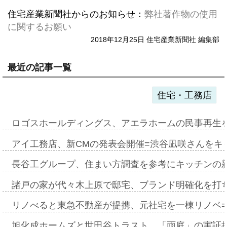
住宅産業新聞社からのお知らせ：
弊社著作物の使用
に関するお願い
2018年12月25日 住宅産業新聞社 編集部
最近の記事一覧
住宅・工務店
ロゴスホールディングス、アエラホームの民事再生
アイ工務店、新CMの発表会開催=渋谷凪咲さんをキ
長谷工グループ、住まい方調査を参考にキッチンの
諸戸の家が代々木上原で邸宅、ブランド明確化を打
リノべると東急不動産が提携、元社宅を一棟リノベ
旭化成ホームズと世田谷トラスト、「雨庭」の実証