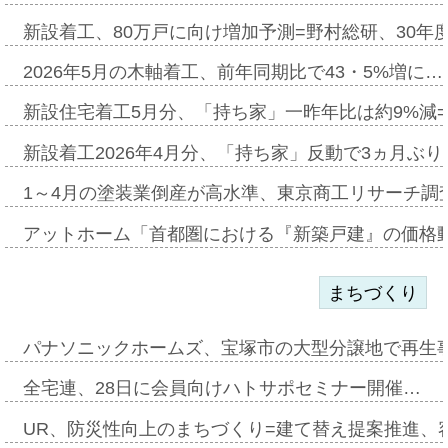
新設着工、80万戸に向け増加予測=野村総研、30年
2026年5月の木軸着工、前年同期比で43・5%増に…
新設住宅着工5月分、「持ち家」一昨年比は約9%減=
新設着工2026年4月分、「持ち家」反動で3ヵ月ぶ
1～4月の塗装業倒産が高水準、東京商工リサーチ調
アットホーム「首都圏における『新築戸建』の価格
まちづくり
パナソニックホームズ、宝塚市の大型分譲地で再生
全宅連、28日に会員向けハトサポセミナー開催…
UR、防災性向上のまちづくり=建て替え提案推進、