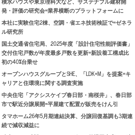
積水ハウスや東京理科大など、サステナブル建材開
発・評価の研究会=業界横断のプラットフォームに
本社に実験住宅2棟、空調・省エネ技術検証で=ゼネラ
ル研究所
国土交通省住宅局、2025年度「設計住宅性能評価書」
交付住宅戸数が年度最多戸数を更新=新設着工構成比
初の40%台乗せ
オープンハウスグループとSHE、「LDK+M」を提案=キ
ャリアと住環境に関する調査実施
中央住宅「アクシスケイプ春日部・南桜井」、春日部
市で駅近分譲展開=平屋建て配置が販売をけん引
タマホーム26年5月期連結決算、分譲回復基調も3期連
続で減収減益に