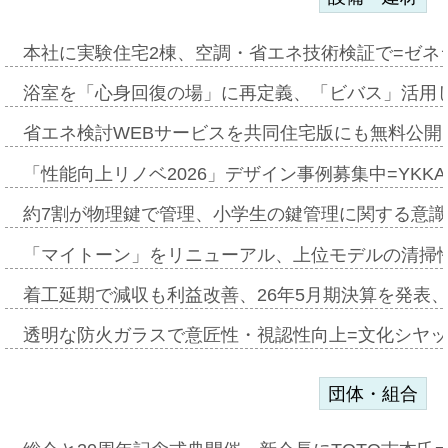
本社に実験住宅2棟、空調・省エネ技術検証で=ゼネ
浴室を「心身回復の場」に再定義、「ビバス」活用し
省エネ検討WEBサービスを共同住宅版にも無料公開、
「性能向上リノベ2026」デザイン事例募集中=YKKA
約7割が物理鍵で管理、小学生の鍵管理に関する意識調査
「マイトーン」をリニューアル、上位モデルの清掃
着工延期で減収も利益改善、26年5月期決算を発表
透明な防火ガラスで意匠性・視認性向上=文化シヤ
団体・組合