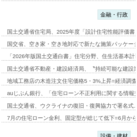
金融・行政
国土交通省住宅局、2025年度「設計住宅性能評価
国交省、空き家・空き地対応で新たな施策パッケー
「2026年版国土交通白書」住宅分野、住生活基本計
国土交通省不動産・建設経済局、〝持続可能な建設
地域工務店の木造注文住宅価格5・3%上昇=経済調
auじぶん銀行、「住宅ローン不正利用に関する情報
国土交通省、ウクライナの復旧・復興協力で署名式
7月の住宅ローン金利、固定型が総じて低下=6月か
設備・建材