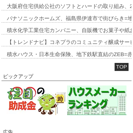
大阪府住宅供給公社のソフトとハードの取り組み、2
パナソニックホームズ、福島県伊達市で街びらき=
積水化学工業住宅カンパニー、自販機でお菓子や紙
【トレンドナビ】コネプラのコミュニティ醸成サー
積水ハウス・日本生命保険、地下鉄駅直結のZEB=赤坂
TOP
ピックアップ
広告