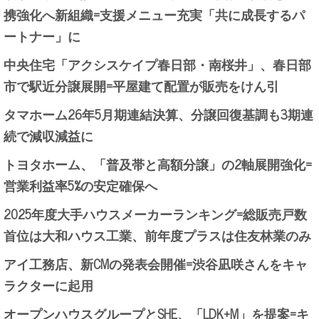
携強化へ新組織=支援メニュー充実「共に成長するパ
ートナー」に
中央住宅「アクシスケイプ春日部・南桜井」、春日部
市で駅近分譲展開=平屋建て配置が販売をけん引
タマホーム26年5月期連結決算、分譲回復基調も3期連
続で減収減益に
トヨタホーム、「普及帯と高額分譲」の2軸展開強化=
営業利益率5%の安定確保へ
2025年度大手ハウスメーカーランキング=総販売戸数
首位は大和ハウス工業、前年度プラスは住友林業のみ
アイ工務店、新CMの発表会開催=渋谷凪咲さんをキャ
ラクターに起用
オープンハウスグループとSHE、「LDK+M」を提案=キ