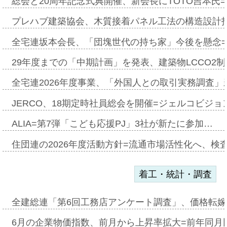
総会と20周年記念式典開催、新会長にTOTO吉本氏
プレハブ建築協会、木質接着パネル工法の構造設計
全宅連坂本会長、「団塊世代の持ち家」今後を懸念
29年度までの「中期計画」を発表、建築物LCCO2
全宅連2026年度事業、「外国人との取引実務調査」新
JERCO、18期定時社員総会を開催=ジェルコビジョン
ALIA=第7弾「こども応援PJ」3社が新たに参加…
住団連の2026年度活動方針=流通市場活性化へ、検
着工・統計・調査
全建総連「第6回工務店アンケート調査」、価格転嫁
6月の企業物価指数、前月から上昇率拡大=前年同月比